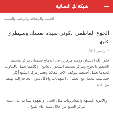
شبكة لكِ النسائية
Skip to content
الحمية والرشاقة والريجيم والسمنة
الجوع العاطفي ::كونى سيدة نفسك وسيطري
عليها
9 نوفمبر، 2011
خلق الله الانسان ووهبه مركزين فى الدماغ يسميان مركز تنشيط
الشعور بالجوع ومركز تنشيط الشعور بالشبع . وكلاهما يعمل بالتناوب
فعندما يعمل أحدهما يتوقف الآخر تلقائيا ويعتبر مركز الشبع أكثر
حساسية للعمل مع العلم أن المهدئات والأكل بدون الحاجة إليه يهبط
من أدائه .
والأدوية المنبهة والمشروبات مثل الشاى والقهوة تساعد على تنبيه
مركز الشبع من خلال تنبيه عام للمخ .