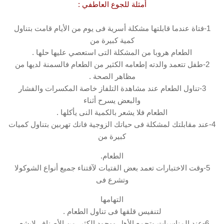
أمثلة للجوع العاطفي :
1-فتاة عندما قابلتها مشكلة أسرية فى يوم من الأيام قامت بتناول
كمية كبيرة من
الطعام هروبا من المشكلة التى استعصي عليها حلها .
2-طفل تتعمد والدته إطعامه الكثير من الطعام فالسمنة لديها من
مظاهر الصحة .
3-تناول الطعام عند مشاهدة التلفاز خاصة المكسرات والفشار
والبعض يسرح أثناء
الطعام فلا يشعر بالكمية النى يأكلها .
4-عند مقابلتك لمشكلة فى حياتك الزوجية فانك تهربين بتناول كميات
كبيرة من
الطعام.
5-وقت الاختبارات تعمد بعض الفتيات لآقتناء جميع أنواع الشوكولا
وتشرع فى
التهامها
لتنفيس قلقها فى تناول الطعام .
6-عند المناسبات وتجمع الأهل ووجود الكثير من الأصناف لايشعر