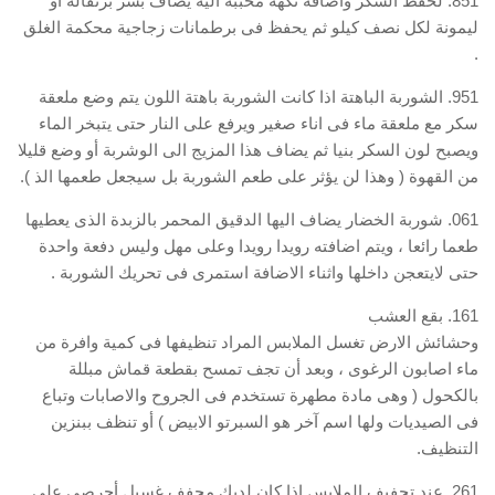
851. لحفظ السكر واضافة نكهه محببة اليه يضاف بشر برتقالة أو
ليمونة لكل نصف كيلو ثم يحفظ فى برطمانات زجاجية محكمة الغلق
.
951. الشوربة الباهتة اذا كانت الشوربة باهتة اللون يتم وضع ملعقة
سكر مع ملعقة ماء فى اناء صغير ويرفع على النار حتى يتبخر الماء
ويصبح لون السكر بنيا ثم يضاف هذا المزيج الى الوشربة أو وضع قليلا
من القهوة ( وهذا لن يؤثر على طعم الشوربة بل سيجعل طعمها الذ ).
061. شوربة الخضار يضاف اليها الدقيق المحمر بالزبدة الذى يعطيها
طعما رائعا ، ويتم اضافته رويدا رويدا وعلى مهل وليس دفعة واحدة
حتى لايتعجن داخلها واثناء الاضافة استمرى فى تحريك الشوربة .
161. بقع العشب
وحشائش الارض تغسل الملابس المراد تنظيفها فى كمية وافرة من
ماء اصابون الرغوى ، وبعد أن تجف تمسح بقطعة قماش مبللة
بالكحول ( وهى مادة مطهرة تستخدم فى الجروح والاصابات وتباع
فى الصيديات ولها اسم آخر هو السبرتو الابيض ) أو تنظف ببنزين
التنظيف.
261. عند تجفيف الملابس اذا كان لديك مجفف غسيل أحرصى على