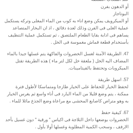
أو الدهون بفرن
البوتاجاز
أو الميكرويف يمكن وضع اناء به كوب من الماء المغلى وتركه يستكمل
عملية الغلى فى الفرن وذلك لعدة دقائق ، اذ ان البخار المتصاعد
يساهم فى اذابة بقايا الطعام الملتصق ، ثم تستكمل عملية التنظيف
بأستخدام قطعة قماش مغموسة فى الخل .
47. الطريقة الآمنة لغسل الخضروات والفاكهة يتم غسلها جيدا بالماء
المضاف اليه الخل ( ملعقة خل لكل لتر ماء ) هذه الطريقة تقتل
الميكروبات وتحتفظ بالفيتامينات.
57. اسهل طريقة
لحفظ الخيار للحفاظ على الخيار طازجا ومتماسكا لأطول فترة
ممكنة ، يتم وضع قليلا من الماء البارد فى أناء واسع ثم يغرس الخيار
به وهو متراص كاصابع المحشى مع مراعاة وضع الجذع مائلا للماء .
67. كيفية حفظ
الخضروات بوضعها داخل الثلاجة فى اكياس ” ورقية ” دون غسيل بأحد
الارفف ، وسحب الكمية المطلوبة وغسلها أولا بأول .