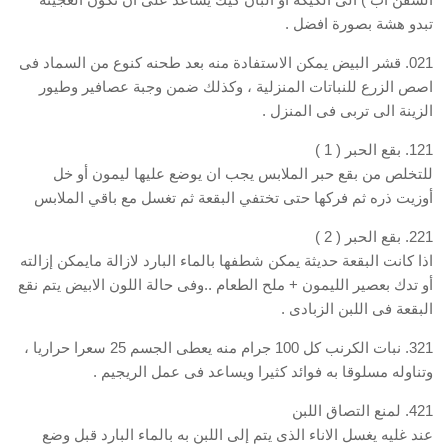
تبدو هشة بصورة افضل .
021. قشر البيض يمكن الاستفادة منه بعد طحنه كنوع من السماد فى
اصص الزرع للنباتات المنزلية ، وكذلك ضمن وجبة عصافير وطيور
الزينة الى تربى فى المنزل .
121. بقع الحبر ( 1 )
للتخلص من بقع حبر الملابس يجب ان يوضع عليها ليمون أو خل
أوزيت ذره ثم فركها حتى تختفي البقعة ثم تغسل مع باقي الملابس
221. بقع الحبر ( 2 )
اذا كانت البقعة حديثة يمكن شطفها بالماء البارد لازالة مايمكن إزالته
أو تدك بعصير الليمون + ملح الطعام ..وفى حالة اللون الابيض يتم نقع
البقعة فى اللبن الزبادى .
321. نبات الكرنب كل 100 جرام منه يعطى الجسم 25 سعرا حراريا ،
وتناوله مسلوقا به فوائد كثيرا ويساعد فى عمل الريجيم .
421. لمنع التصاق اللبن
عند غليه يغسل الاناء الذى يتم إلى اللبن به بالماء البارد قبل وضع