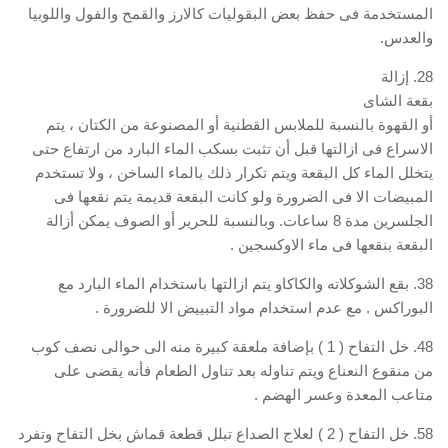
المستخدمة فى حفظ بعض البقوليات كالارز والقمح والفول واللوبيا
والعدس.
28. إزالة
بقعة الشاى
أو القهوة بالنسبة للملابس القطنية أو المصنوعة من الكتان ، يتم
الاسراع فى ازالتها قبل أن تثبت بسكب الماء البارد من ارتفاع حتى
يتخلل الماء كل البقعة ويتم تكرار ذلك بالماء الساخن ، ولا تستخدم
المبيضات الا فى الضرورة ولو كانت البقعة قديمة يتم نقعها فى
الجلسرين مدة 8 ساعات. وبالنسبة للحرير أو الصوف يمكن أزالة
البقعة بنقعها فى ماء الاوكسجين .
38. بقع الشوكلاته والكاكاو يتم ازالتها باستخدام الماء البارد مع
البوراكس . مع عدم استخدام مواد التبييض الا للضرورة .
48. خل التفاح ( 1 ) بإضافة ملعقة كبيرة منه الى حوالى نصف كوب
من منقوع النعناع ويتم تناوله بعد تناول الطعام فأنه يقضى على
متاعب المعدة وعسر الهضم .
58. خل التفاح ( 2 ) لعلاج الصداع تبلل قطعة قماش بخل التفاح وتفرد