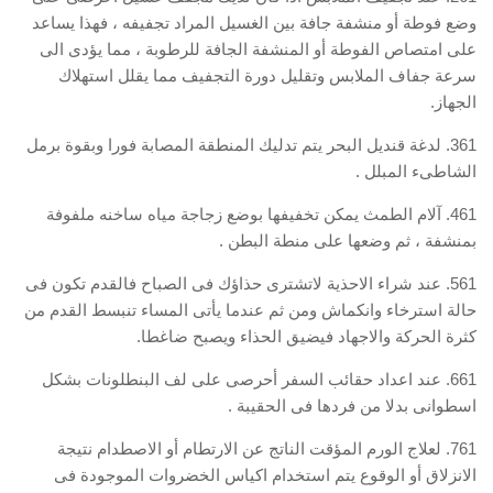
وضع فوطة أو منشفة جافة بين الغسيل المراد تجفيفه ، فهذا يساعد
على امتصاص الفوطة أو المنشفة الجافة للرطوبة ، مما يؤدى الى
سرعة جفاف الملابس وتقليل دورة التجفيف مما يقلل استهلاك
الجهاز.
361. لدغة قنديل البحر يتم تدليك المنطقة المصابة فورا وبقوة برمل
الشاطىء المبلل .
461. آلام الطمث يمكن تخفيفها بوضع زجاجة مياه ساخنه ملفوفة
بمنشفة ، ثم وضعها على منطة البطن .
561. عند شراء الاحذية لاتشترى حذاؤك فى الصباح فالقدم تكون فى
حالة استرخاء وانكماش ومن ثم عندما يأتى المساء تنبسط القدم من
كثرة الحركة والاجهاد فيضيق الحذاء ويصبح ضاغطا.
661. عند اعداد حقائب السفر أحرصى على لف البنطلونات بشكل
اسطوانى بدلا من فردها فى الحقيبة .
761. لعلاج الورم المؤقت الناتج عن الارتطام أو الاصطدام نتيجة
الانزلاق أو الوقوع يتم استخدام اكياس الخضروات الموجودة فى