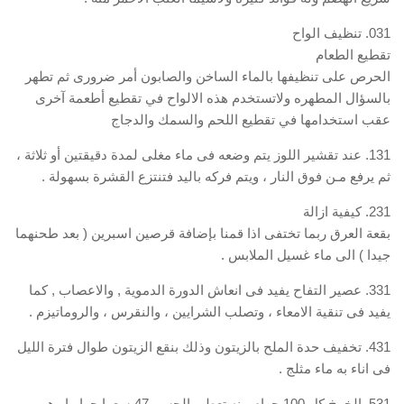
031. تنظيف الواح
تقطيع الطعام
الحرص على تنظيفها بالماء الساخن والصابون أمر ضرورى ثم تطهر
بالسؤال المطهره ولاتستخدم هذه الالواح في تقطيع أطعمة آخرى
عقب استخدامها في تقطيع اللحم والسمك والدجاج
131. عند تقشير اللوز يتم وضعه فى ماء مغلى لمدة دقيقتين أو ثلاثة ،
ثم يرفع مـن فوق النار ، ويتم فركه باليد فتنتزع القشرة بسهولة .
231. كيفية ازالة
بقعة العرق ربما تختفى اذا قمنا بإضافة قرصين اسبرين ( بعد طحنهما
جيدا ) الى ماء غسيل الملابس .
331. عصير التفاح يفيد فى انعاش الدورة الدموية , والاعصاب , كما
يفيد فى تنقية الامعاء ، وتصلب الشرايين ، والنقرس ، والروماتيزم .
431. تخفيف حدة الملح بالزيتون وذلك بنقع الزيتون طوال فترة الليل
فى اناء به ماء مثلج .
531. الخوخ كل 100 جرام منه تعطى الجسم 47 سعرا حراريا وهو