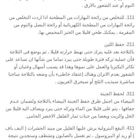
النوم أو عند الشعور بالارق .
111. للتخلص من رائحة البهارات من المطحنة اذا اردت التخلص من
رائحة البهارات من المطحنة الكهربائية أو رائحة البصل والثوم من
المفرمة . يمكنك طحن قليلا من الخبز المحمص بها.
211. حفظ اللبن
بالثلاجة بعد غليه يترك حتى تهبط حرارته قليلا ، ثم يوضع فى الثلاجة
فأن عملية تركه فترة طويلة حتى يبرد تماما من شأنها ان تساعد على
تكاثر البكتريا والعمل على نموها وهذا قد يسبب أسهال وغثيان أو
الشعور بعدم الاتزان وهناك إعتقاد خاطىء بأن وضعه بالثلاجة ساخنا
مباشرة سيذيب الثلج أو سيحرق الفريون .
311. لحفظ الجبنة
البيضاء من اجمل طرق حفظ الجبنة البيضاء بالثلاجة ولضمان عـدم
جفافها ، يتم غلى قليلا من الماء وتركه حتى يبرد ويضاف اليه قليلا من
الخل والزيت وبعضا من حبات ثمار الفلفل الاخضر الحامى.
411. البقع البترولية يرش عليها القليل من مبيد الحشرات ( البف باف
) أو ريد او البيروسول ، ثم تغسل بالصابون وتشطف وستجدين نتيجة