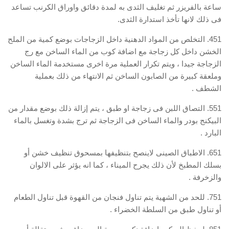
ساعة بالفريزر ثم تغليف الثدى به لمدة دقائق واوراق الكرنب تساعد
فى ذلك لانها تأخذ استدارة الثدى.
451. التخلص من المواد الدهنية داخل الزجاجات بوضع كمية من الملح
الخشن داخل كل زجاجة مع اضافة كوب من الماء الساخن مع رج
الزجاجة جيدا ، ويتم تكرار العملية مرة اخرى مستخدمة الماء الساخن
وملعقة كبيرة من الصابون الساخن ثم الانتهاء من ذلك بعملية
الشطف .
551. التصاق اللبن فى زجاجة او طبق ، يتم إزالة ذلك بوضع مقدار من
البيكنج بودر والماء الساخن فى الزجاجة ثم ترج بشدة وتغسل بالماء
البارد .
651. الاطباق الصينى لاينصح بتنظيفها بمسحوق تنظيف خشن أو
بسلك المطبخ لأن ذلك يجرح الميناء ، كما انه يؤثر على الالوان
والزخرفة .
751. للحد من الشهية يتم تناول فنجان من القهوة قبل تناول الطعام
أو تناول طبق من السلطة الخضراء .