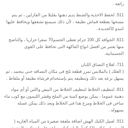
رائعة .
511. لحفظ الاحذية والشنط يتـم دهنها بقليلا من الفازلين ، ثم يتم
مسحها بقطعة قماش نظيفة ، لأن ذلك سيمنع تشققها ويحافظ عليها
لتبدو كالجديدة .
611. الجوافة كل 100 جرام تعطى الجسم70 سعرا حراريا ، والناضج
منها يعتبر من افضل انواع الفاكهة التى تحافظ على القوى
الجسمانية.
711. لعلاج التصاق اللبان
( العلك ) بالملابس تمرر قطعة ثلج فى مكان التصاقه حتى يتجمد ، ثم
يسهل نزعه بعد ذلك وتنظيفه يتم بإستخدام فرشاة نظيفة أو ملقاط .
811. لتنظيف الخلاط لتنظيف الخلاط من البيض واللبن أو أى مواد
دهنية عموما ، يمكن بوضع كمية من الملح وقشر الليمون مع كوب ماء
ساخن فى الخلاط ومزج هذا فى الخلاط وبعد ذلك يمكن غسله
بسهوله .
911. لعمل الكيك الهش اضافة ملعقة صغيرة من المياه الغازيه (
السفن اب ) الى الكيكة أو البان كيك يساعد على ان تكون العجينة