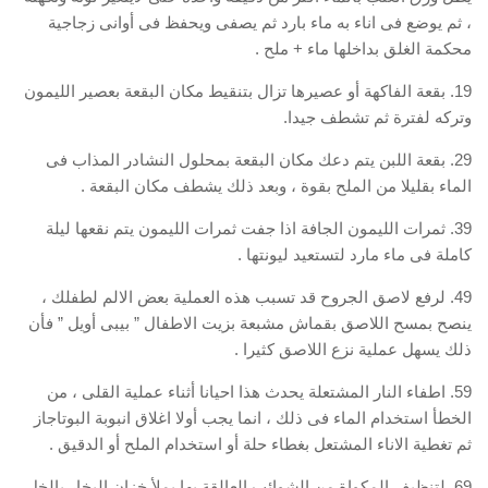
، ثم يوضع فى اناء به ماء بارد ثم يصفى ويحفظ فى أوانى زجاجية
محكمة الغلق بداخلها ماء + ملح .
19. بقعة الفاكهة أو عصيرها تزال بتنقيط مكان البقعة بعصير الليمون
وتركه لفترة ثم تشطف جيدا.
29. بقعة اللبن يتم دعك مكان البقعة بمحلول النشادر المذاب فى
الماء بقليلا من الملح بقوة ، وبعد ذلك يشطف مكان البقعة .
39. ثمرات الليمون الجافة اذا جفت ثمرات الليمون يتم نقعها ليلة
كاملة فى ماء مارد لتستعيد ليونتها .
49. لرفع لاصق الجروح قد تسبب هذه العملية بعض الالم لطفلك ،
ينصح بمسح اللاصق بقماش مشبعة بزيت الاطفال ” بيبى أويل ” فأن
ذلك يسهل عملية نزع اللاصق كثيرا .
59. اطفاء النار المشتعلة يحدث هذا احيانا أثناء عملية القلى ، من
الخطأ استخدام الماء فى ذلك ، انما يجب أولا اغلاق انبوبة البوتاجاز
ثم تغطية الاناء المشتعل بغطاء حلة أو استخدام الملح أو الدقيق .
69. لتنظيف المكواة من الشوائب العالقة بها يملأ خزان البخار بالخل