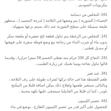
بيكربونات الصوديم .
041. للتخلص من دسامة
الحساء ( الشوربة ) يتم وضعها فى الثلاجة ( لدرجة التجميد ) ، ستظهر
طبقة سميكة على سطح الشوربة عند ذلك سيتم نزعها بسهولة .
141. للتخلص من الزغطة يتم تناول قطعة ثلج صغيرة أو ملعقة سكر
بدون ماء أو شرب الماء من زجاجة مع وضع فوطة سفرة على فوهتها
أو منديل قطنى .
241. التفاح كل 100 جرام منه تعطى الجسم 58 سعرا حراريا ، وقديما
قالوا تناول تفاحة يوميا تغنيك عن زيارة الطبيب .
341. عند تغير
طعم القشطة هذا فى حالة تركها لفترات طويلة على رف الثلاجة ،
وبالتالى سيتغير طعمها ولعلاج ذلك يمكن اضافة قليلا من البيكنج
باودر ، كما ان قليلا من الفانيليا سيضفى عليها نكهه محببة .
441. عصير الليمون
للحصول على أكبر قدر من عصير الليمون الطازج . يوضع في ماء