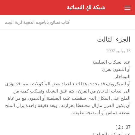
شبكة لكِ النسائية
Skip to content
كتاب نصائح بابافوده الذهبية لربة البيت
الجزء الثالث
13 يوليو، 2002
عند انسكاب الصلصة
أو الدهون بفرن
البوتاجاز
أو الميكرويف قد يحدث هذا اثناء اعداد بعض المأكولات ، مما قد يؤدى
الى انبعاث الدخان من الفرن ، يتم غلق الشعلة وتسكب كمية من
الملح على المكان الذى سقطت عليه الصلصة أو الدهون مع مراعاة
أن يكون الفرن مازال محتفظا بحرارته ، وبعد دقيقة واحدة يزال الملح
بقطعة قماش أو أسفنجة نظيفة .
37. ( 2 )
عند انسكاب الصلصة