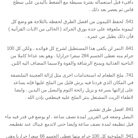
دافىء قبل استعماله بفترة بسيطة مع الضغط باليدين على سطح
قاس ثم يعصر بعد ذلك .
541. لحفظ الليمون من افضل الطرق لحفظه بالثلاجة هو وضع كل
ليمونة ملفوفة على حدة بورق الجرائد ( الخالى من الايات القرآنية )
فأن ذلك يطيل من عمره .
641. التمر لن يكفى هذا المستطيل لشرح كل فوائده ، ولكن كل 100
جرام منه تعطى الجسم 284 سعرا حرارايا . وهو يعد غذاءا كاملا من
الناحية الغذائية ويمنح الرشاقة والقوة ولاسيما المضاف اليه اللبن.
741. ملح الطعام له استخدامات اخرى مثل إزالة العجينة الملتصقة
في المكان الذي فردتا فيه برش قليل من الملح عليها فإنه يساعد
على إزالتها بسرعة و يزيل رائحة الثوم والبصل من اليدين . وايضا
لاطفاء الزيت المشتعل بنثر الملح عليه فينطفي بإذن الله .
841. افضل طرق تقشير
البصل وضعه في الفريزر لمدة نصف ساعة . او يوضع في قدر فيه ماء
قبل تنظيفه لمدة نصف ساعة وايضا حتى لاتدمع عيناك عند تقطيعه.
941. الملوخية كل 100 جرام منها تعطى الجسم 66 سعرا حراريا وهى