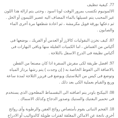
77. كيفية تنظيف
الالمونيوم تكتسب بمرور الوقت لونا اسود ، وحتى يتم ازالة هذا اللون
غير المحبب يتم غسيلها بالماء المضاف اليه عصير الليمون أو الخل .
ثم دعكها بورقة فويل مكرمشة ، ثم اعادة شطفها مرة أخرى الماء
والصابون .
87. كيف نخزن البقوليات كالارز أو العدس أو الفريك ، بوضعها فى
أكياس من القماش ، اما الكميات القليلة منها وباقى البهارات فى
أكياس نظيفة فى الدرج الاسفل بالثلاجة .
97. افضل طريقة لكى مفرش السفرة اذا كان مصنعا من القطن
بالاضافة الى الفوط الخاصة به ( إن وجدت ) يتم رشها برذاز المياه
وتوضع فى كيس من البلاستيك ويوضع فى فريزر الثلاجة لمدة ساعة
وربع والقيام بعملية الكى بعد ذلك .
08. البيكنج باودر يتم اضافته الى البقسماط المطحون الذى يستخدم
فى تحمير البفتيك والستيك وصدور الدجاج وكذلك الاسماك .
18. الفحم النباتى يقوم بأمتصاص روائح العفن والرطوبة وأى روائح
أخرى ناتجة عن الاماكن المغلقة لفترات طويلة كالدواليب أو الادراج