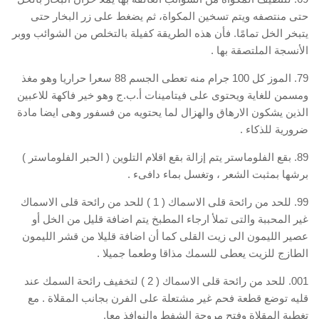
حتى منتصفه ويتم تسخين المكواة، ثم يضغط على زر البخار حتى
يتبخر الخل تمامًا. فأن هذه الطريقة كفيلة بالتخلص من الشوائب ووبر
الأنسجة الملتصقة بها .
79. الموز كل 100 جرام منه تعطى الجسم 88 سعرا حراريا وهو مغذ
ومسمن للغاية ويحتوى على فيتامينات أ.ب.ج وهو خير فاكهة للاعبين
الذين يشكون الارهاق والهزال لما يحتويه من فسفور وهى ايضا مادة
ضرورية للذكاء .
89. بقع الفلوماستر يتم إزالة بقع اقلام التلوين ( الحبر الفلوماستر )
برشها بمثبت الشعر ، وتغسل بماء دافىء .
99. للحد من رائحة قلى الاسماك ( 1 ) للحد من رائحة قلى الاسماك
غير المحببة والتى تملأ ارجاء المطبخ يتم اضافة قليل من الخل أو
عصير الليمون الى زيت القلى كما أن اضافة قليلا من قشر الليمون
الطازج للزيت يعطى للسمك مذاقا وطعما جميلا .
001. للحد من رائحة قلى الاسماك ( 2 ) لتخفيف رائحة السمك عند
قليه توضع قطعة فحم غير مشتعلة على الفرن بجانب المقلاة . مع
تغطية المقلاة وفتح مروحة الشفط والنوافذ معا.