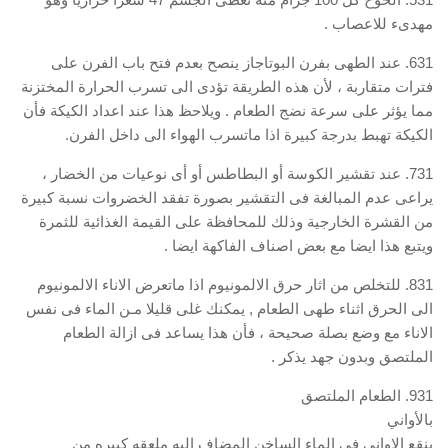
مهدىء للاعصاب .
631. عند الطهى بفرن البوتاجاز ينصح بعدم فتح باب الفرن على
فترات متقاربة ، لأن هذه الطريقة تؤدى الى تسرب الحرارة المختزنة
مما يؤثر على سرعة نضج الطعام . ويلاحظ هذا عند اعداد الكيكة فأن
الكيكة تهبط بدرجة كبيرة اذا ماتسرب الهواء الى داخل الفرن.
731. عند تقشير الكوسة أو البطاطس أو أى نوعيات من الخضار ،
يراعى عدم المبالغة فى التقشير بصورة تفقد الخضروات نسبة كبيرة
من القشرة الخارجية وذلك للمحافظة على القيمة الغذائية للثمرة
ويتبع هذا ايضا مع بعض اصناف الفاكهة ايضا .
831. للتخلص من اثار حرق الالمونيوم اذا ماتعرض الاناء الالمونيوم
الى الحرق اثناء طهى الطعام , يمكنك غلى قليلا مـن الماء فى نفس
الاناء مع وضع بصلة صحيحة ، فأن هذا يساعد فى ازالة الطعام
الملتصق وبدون جهد يذكر .
931. الطعام الملتصق
بالأواني
بنقع الاوانى في الماء الساخن المضاف إليه ملعقه كبيره من