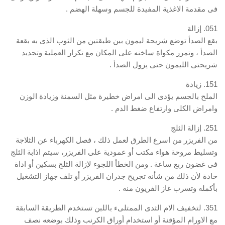
فى مقدمة الاغذية المفيدة للجسم وسهلة الهضم .
051. إزالة
بقع الصدأ توضع شريحة ليمون بين طبقتين من الثوب الذى به بقعة
الصدأ ، وتمرر مكواة ساخنه على المكان مع تكرار العملية وتجديد
شريحتى الليمون حتى يزول الصدأ .
151. زيادة
الملح بالجسم يؤدى الى امراض خطيرة مثل السمنة وزيادة الوزن
وامراض الكلى وارتفاع ضغط الدم .
251. إزالة الثلج
من الفريزر من اسرع الطرق لعمل ذلك ، فصل الكهرباء عن الثلاجة
وتسليط مروحة هواء مكتب أو عمودية على الفريزر، سيتم اذابة الثلج
فى غضون ربع ساعة . ومن الخطأ اللجوء لإزالة الثلج بسكين أو اداة
حادة لأن ذلك من شأنه تجريح جدران الفريزر أو تلف جهاز التشغيل
بأكمله وتسرب غاز الفريون منه .
351. لتخفيف الام الثدى الممتلىء باللبن تستخدم الطريقة السابقة
مع الاورام المؤقنة أو استخدام أوراق الكرنب وذلك بوضعه نصف