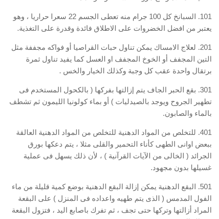
101. السبانخ كل 100 جرام منه تعطى الجسم 22 سعرا حراريا ، وهو
يعتبر من افضل الخضروات على الاطلاق فائدة وقدرة على التغذية.
201. لعلاج الامساك يمكن تناول حبات القراصيا أو فواكه مجففة مثل
التين المجفف أو الخوخ المجفف او العسل كما يفيد تناول ثمرة
برتقال واحدة عقب كل وجبة وكذلك الخيار والخس .
301. بقع الحبر الجاف يتم إزالتها بفركها ( بالكحول المستخدم فى
تطهير الجروح ويوجد بالصيدليات ) أو بماء كولونيا الليمون ثم تشطف
بالماء والصابون.
401. للتخلص من المواد الدهنية للتخلص من المواد الدهنية العالقة
ببعض اوانى الطهى كأناء التحمير والقلى مثلا ، يتم دعكها بورق
الجرائد ( الخالى من الآيات القرآنية ) ، لأن ذلك يسهل فى عملية
غسيلها بدون مجهود.
501. البقع الدهنية يمكن إزالة البقع الدهنية بوضع كمية قليلة من ماء
الفول المدمس ( الذى يتم طهيه واعداده فى المنزل ) على البقعة
المراد أزالتها وتركها حتى تجف ، ثم تفرك باصابع اليد ، فتزول البقعة