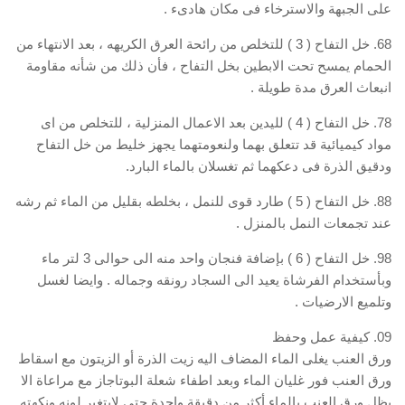
على الجبهة والاسترخاء فى مكان هادىء .
68. خل التفاح ( 3 ) للتخلص من رائحة العرق الكريهه ، بعد الانتهاء من
الحمام يمسح تحت الابطين بخل التفاح ، فأن ذلك من شأنه مقاومة
انبعاث العرق مدة طويلة .
78. خل التفاح ( 4 ) لليدين بعد الاعمال المنزلية ، للتخلص من اى
مواد كيميائية قد تتعلق بهما ولنعومتهما يجهز خليط من خل التفاح
ودقيق الذرة فى دعكهما ثم تغسلان بالماء البارد.
88. خل التفاح ( 5 ) طارد قوى للنمل ، بخلطه بقليل من الماء ثم رشه
عند تجمعات النمل بالمنزل .
98. خل التفاح ( 6 ) بإضافة فنجان واحد منه الى حوالى 3 لتر ماء
وبأستخدام الفرشاة يعيد الى السجاد رونقه وجماله . وايضا لغسل
وتلميع الارضيات .
09. كيفية عمل وحفظ
ورق العنب يغلى الماء المضاف اليه زيت الذرة أو الزيتون مع اسقاط
ورق العنب فور غليان الماء وبعد اطفاء شعلة البوتاجاز مع مراعاة الا
يظل ورق العنب بالماء أكثر من دقيقة واحدة حتى لايتغير لونه ونكهته