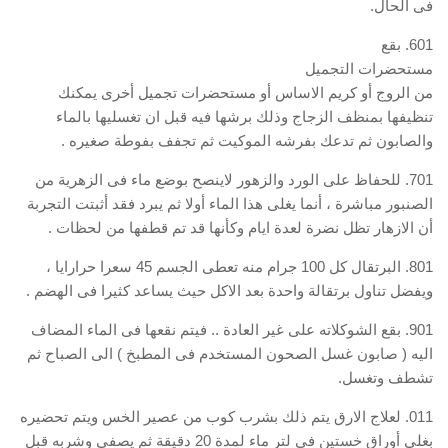
فى الحال.
601. بقع
مستحضرات التجميل
من الروج أو كريم الاساس أو مستحضرات تجميل أخرى يمكنك
تنظيفها بمنظف الزجاج وذلك برشها فيه قبل ان تغسليها بالماء
والصابون ثم تدعك بفرشه الموكيت ثم تجفف بفوطة صغيره .
701. للحفاظ على الورد والزهور لاينصح بوضع ماء فى الزهرية من
الصنبور مباشرة ، أنما يغلى هذا الماء أولا ثم يبرد فقد أثبتت التجربة
أن الازهار تظل نضرة لعدة ايام وكأنها قد تم قطفها من لحظات .
801. البرتقال كل 100 جرام منه تعطى الجسم 45 سعرا حرارايا ،
ويفضل تناول برتقالة واحدة بعد الاكل حيث يساعد كثيرا فى الهضم .
901. بقع الشوكلاته على غير العادة .. فيتم نقعها فى الماء المضاف
اليه ( صابون غسل الصحون المستخدم فى المطبخ ) الى الصباح ثم
تشطف وتغسل.
011. لعلاج الارق يتم ذلك بشرب كوب من عصير الخس ويتم تحضيره
بغلى أوراق خستين فى لتر ماء لمدة 20 دقيقة ثم يصفى وشربه قبل