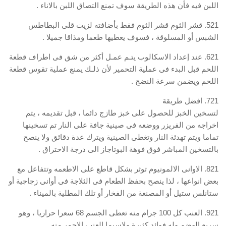
اللبن فيه فأن هذه الطريقة سوف تمنع التصاق اللبن بالاناء .
521. قشر الثوم قشر الثوم فقط بأضافته لزيت قلى البطاطس
الشبس أو المسلوقة ، فسوف يعطيها طعما ومذاقا جميلا .
621. عند إعداد الاسكالوب يتـم عمـل أكثر من شق فى اطراف قطعة
اللحم قبل البدء فى عملية التحمير لأن ذلـك يمنع عملية تقوس قطعة
اللحم ويضمن سرعة النضج .
721. افضل طريقة
لتسخين الخبز للحصول على خبز طازج دائما ، قبل تقديمه ، يتم
اخراجه من الفريزر ووضعه فى صينية جافة على النار تم تسخينها
تماما ويتم تهدئة النار وتغطى الصينية ويترك عدة دقائق ولا ينصح
بالتسخين المباشر فوق فوهة البوتاجاز الى درجة الاحتراق .
821. الاوانى الالمونيوم توثر بشكل قاطع على الاطعمه وتتفاعل مع
بعض انواعها ، لذا ينصح بحفظ الطعام فى الثلاجة فى أوانى زجاجية أو
ستانلس ستيل أو المصنعة من الفخار أو تلك المطلية بالميناء .
921. العنب كل 100 جرام منه تعطى الجسم 68 سعرا حراريا ، وهو
سريع الهضم وله فوائد كثيرة ولاسيما العنب الاحمر منه .