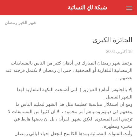
شبكة لكِ النسائية
Skip to content
شهر الخير رمضان
الجائزة الكبرى
18 أكتوبر، 2003
يرتبط شهر رمضان المبارك في أذهان كثير من الناس بالمسابقات
الرمضانية التلفازية أو الصحفية ، حتى ان رمضان لا تكتمل فرحته عند
بعضهم ..
إلا بالجلوس أمام ( الفوازير ) التي أصبحت النكهة التلفازية لهذا
الشهر الفضيل .
ومع ان استغلال مناسبة عظيمة مثل هذا الشهر لتعليم الناس ما
ينفعهم في دينهم ودنياهم أمر محمود ، الا ان كثيرا من المسابقات لا
ترتقي الى المستوى اللائق بشهر القرآن ، بل ان بعضها هابط في
مخبره ومظهره .
وأتت القنوات الفضائية بمدها الكاسح لتجعل احياء ليالي رمضان