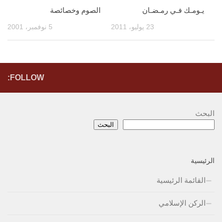
يـومـك فـي رمـضـان
الصوم وخصائصة
23 يوليو، 2011
5 نوفمبر، 2001
FOLLOW:
البحث
البحث
الرئيسية
القائمة الرئيسية
الركن الإسلامي