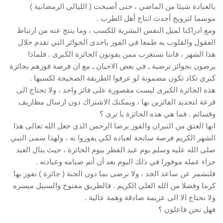
بالعبادة شيئا من الماضي ، حتى أصبحت ( الليالي الرمضانية )
موسما لترويج أحدث انتاج أهل الطرب .
ومع ادراكنا لميل النفس البشرية للكسب ، وما ينتج عنه من ارتباط
العقول والقلوب به طمعا في الفوز باحدى الجوائز التي تقدم خلال
هذا الشهر ، فاننا نستغرب ممن يفوتون الجائزة الكبرى . فلماذا
يرضون بجوائز ترضية ـ في بعض الاحيان ـ مع ان فرصة فوزهم بجائزة
كبرى تكاد تكون مضمونة لو عرفوا الطريقة الصحيحة لكسبها .
هذه الجائزة الكبرى ليست مقصورة على فائز واحد ، ولا تحتاج الى
قرعة لتحديد الفائزين بها ، ويمكنك الاشتراك دون ارسال مظاريف
وقسائم . فما هي هذه الجائزة يا ترى ؟
انها العتق من النيران والفوز برضا الرحمن الذي جعل الله تعالى هذا
الشهر الكريم فرصة سانحة لعباده لكي يفوزوا به ، ولهذا سمى النبي
صلى الله عليه وسلم يوم عيد الفطر بيوم الجائزة ، حيث ينال العبد
جزاء عمله موفورا في ذلك اليوم بعد أن أتم صيامه وعبادته .
فلنشمر عن ساعد الجد ، ولا نرضى بما دون الجنة ( جائزة ) نفوز بها
كرما وفضلا من الله العلي الكريم . فالطريق مفتوح والسبيل ميسره
ولا نحتاج الا الى عزيمة صادقة وهمة عالية .
فهل نحن فاعلون ؟