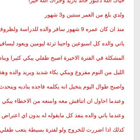
حياك الله دكتور خالد بازيد وجزاك الله خيرا
ولدي بلغ من العمر سنتين و3 شهور
منذ ان كان عمره 9 شهور سافر والده للدراسة ولظروف دراسته لم نستطيع السفر معه
ياتي والده كل اسبوعين واحينا ثرثة ليومين ويعود ليسافر
المشكلة في الفترة الاخيرة اصبح طفلي يبكي كثيرا وين
الليل من النوم مفزوع ويبكي بكاء شديد ويريد والده وهذي
واصبح طوال اليوم يتخيل انه يكلمه فاجده يناديه ويتحد
وعندما احاول ان اتناقش معه وامنعه من الاخطاء يبكي وينا
وعندما ياتي والده ينفذ كل مايقوله له بدون اي اعتراض
كذلك اذا اضررت للخروج ولو لفترة بسيطة يتعب طفلي جدا