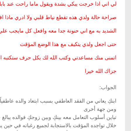
لي اني اذا خرجت يبكي بشدة ويقول ماما راحت عند بابا
صراحة حالة ولدي هذه تقطع نياط قلبي ولا ادري ماذا 
الشديد به مع اني حنونة جدا معه وافعل كل مايجب علي 
حتى اجعل ولدي يتكيف مع هذا الوضع المؤقت
اتمنى منك مساعدتي وكتب الله لك بكل حرف ستكتبه اج
جزاك الله خيرا
الجواب:
ابنكِ يعاني من الفقد العاطفي بسبب ابتعاد والده عاطفيا
ومن جهة أخرى
تباين أسلوب التعامل معه بينكِ وبين زوجكِ فوالده يبال
خلال تواجده المؤقت بالاستجابة لجميع رغباته في حين ي