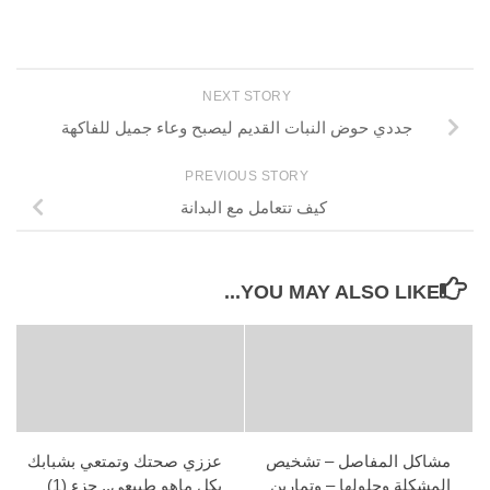
NEXT STORY
جددي حوض النبات القديم ليصبح وعاء جميل للفاكهة
PREVIOUS STORY
كيف تتعامل مع البدانة
YOU MAY ALSO LIKE...
مشاكل المفاصل – تشخيص
عززي صحتك وتمتعي بشبابك
المشكلة وحلولها – وتمارين
بكل ماهو طبيعي.. جزء (1)