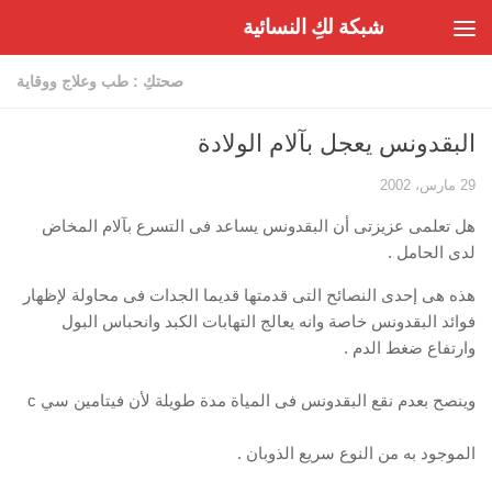
شبكة لكِ النسائية
Skip to content
صحتكِ : طب وعلاج ووقاية
البقدونس يعجل بآلام الولادة
29 مارس، 2002
هل تعلمى عزيزتى أن البقدونس يساعد فى التسرع بآلام المخاض
لدى الحامل .
هذه هى إحدى النصائح التى قدمتها قديما الجدات فى محاولة لإظهار
فوائد البقدونس خاصة وانه يعالج التهابات الكبد وانحباس البول
وارتفاع ضغط الدم .
وينصح بعدم نقع البقدونس فى المياة مدة طويلة لأن فيتامين سي c
الموجود به من النوع سريع الذوبان .