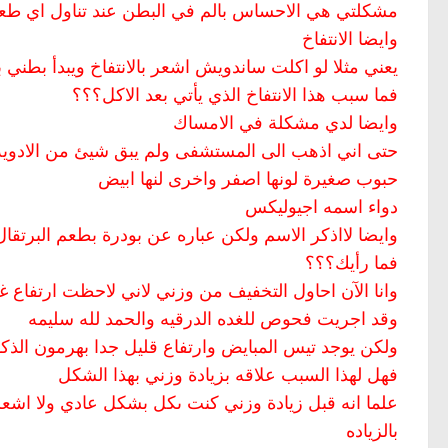
مشكلتي هي الاحساس بالم في البطن عند تناول اي طع
وايضا الانتفاخ
يعني مثلا لو اكلت ساندويش اشعر بالانتفاخ ويبدأ بطني ب
فما سبب هذا الانتفاخ الذي يأتي بعد الاكل؟؟؟
وايضا لدي مشكلة في الامساك
حتى اني اذهب الى المستشفى ولم يبق شيئ من الادوية ا
حبوب صغيرة لونها اصفر واخرى لنها ابيض
دواء اسمه اجيوليكس
وايضا لااذكر الاسم ولكن عباره عن بودرة بطعم البرتقا
فما رأيك؟؟؟
وانا الآن احاول التخفيف من وزني لاني لاحظت ارتفاع غير م
وقد اجريت فحوص للغده الدرقيه والحمد لله سليمه
ولكن يوجد تيس المبايض وارتفاع قليل جدا بهرمون الذك
فهل لهذا السبب علاقه بزيادة وزني بهذا الشكل
علما انه قبل زيادة وزني كنت ىكل بشكل عادي ولا اشعر با
بالزياده