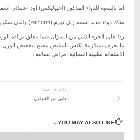
اما بالنسبة للدواء المذكور (اجيوليكس) اود اعطائي اس
هناك دواء جديد اسمه زيل نورم (zelnorm) والذي يمكن استخدامه من 4-6 اسابيع تحت اشراف طبي في مثل هذه الحالات .
ردا على الجزء الثاني من السؤال فيما يتعلق بزيادة الو
ما يعرف بمتلازمة تكيس المبايض ينصح بتخفيض الوزن 
الاستعانه بطبيبة اخصائية امراض نسائية .
NEXT STORY
أعاني من القولون
YOU MAY ALSO LIKE...