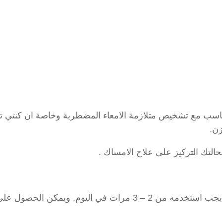
ناسب مع تشخيص متلازمة الامعاء المضطربة وخاصة ان كنتي تع
ن.
حالتك التركيز على علاج الامساك .
من الادوية المثبتة علميا ميتاميوسيل (metamucil )الذي يجب استخدمه من 2 – 3 مرات في اليوم. ويمكن ا