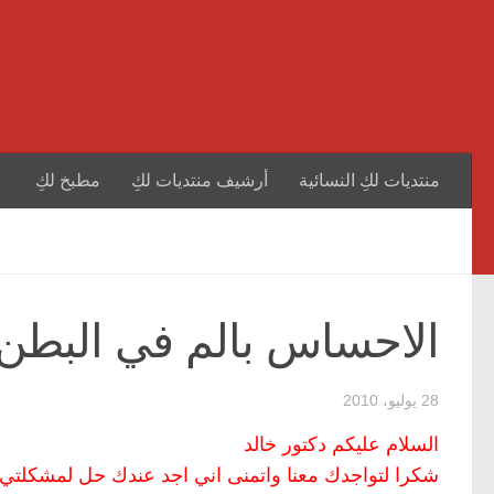
منتديات لكِ النسائية
أرشيف منتديات لكِ
مطبخ لكِ
الاحساس بالم في البطن 
28 يوليو، 2010
السلام عليكم دكتور خالد
شكرا لتواجدك معنا واتمنى اني اجد عندك حل لمشكلتي: