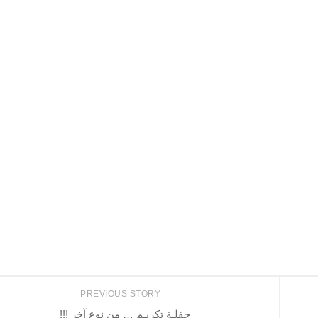
PREVIOUS STORY
حفلـة تكريـم … من نوع آخر !!!