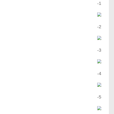
1-
2-
3-
4-
5-