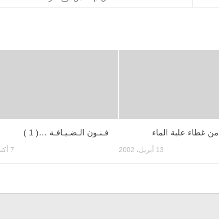
ن غطاء علبة الماء
فـنـون الـضـيـافـة …( 1 )
13 أبريل، 2002
7 أكتوبر، 2006