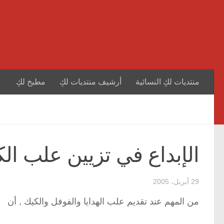
منتديات لكِ النسائية
أرشيف منتديات لكِ
مطبخ لكِ
الإبداع في تزيين علب الك
29 أبريل، 2005
من المهم عند تقديم علب الهدايا والفوفل والكيك , أن