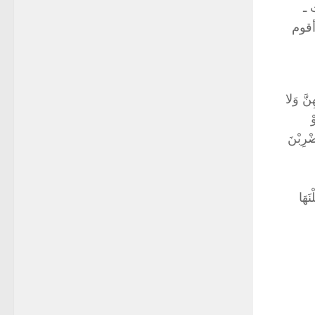
 ـ
أقوم
نَّ وَلا
ْ
ضْرِبْنَ
َهَا