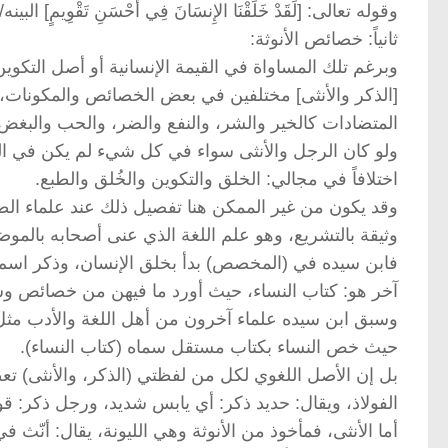
وقوله تعالى: [لَقَدْ خَلَقْنَا الإِنسَانَ فِي أَحْسَنِ تَقْوِيمٍ] البينه/4.
ثانياً: خصائص الأنوثة:
وبرغم تلك المساواة في القيمة الإنسانية أو أصل التكوين 
[الذكر والأنثى] مختلفين في بعض الخصائص والمكونات، 
المتضادات كالخير والشر، والنفع والضر، والحب والبغض.
ولو كان الرجل والأنثى سواء في كل شيء لم يكن في التعد
اختلافاً في مجالي: الخلق والتكوين والخُلق والطبع.
وقد يكون من غير الممكن هنا تفصيل ذلك عند علماء الطب
وثيقة بالتشريع، وهو علم اللغة الذي عنى أصحابه بالموض
فابن سيده في (المخصص) بدأ بخلق الإنسان، وذكر اسم ك
آخر هو: كتاب النساء، حيث أورد ما فيهن من خصائص و
وسبق ابن سيده علماء آخرون من أهل اللغة والأدب مثل ا
حيث خص النساء بكتاب مستقل سماه (كتاب النساء).
بل إن الأصل اللغوي لكل من لفظتي (الذكر، والأنثى) تعط
الفولاذ، ويقال: حديد ذكر: أي يابس شديد، ورجل ذكر: 
أما الأنثى، فمأخوذ من الأنوثة وهي الليونة، يقال: أنّث 