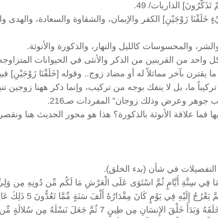
تَذَكَّرُونَ] الذاريات/ 49.
خَلَقْنَا زَوْجَيْنِ] الكفر والإيمان، والشقاوة والسعادة، والهدى وا
الشر، والمحسوسات كالليل والنهار، والذكورة والأنوثة.
ل واحد من القرينين من الذكر والأنثى في الحيوانات المتزاوجه
ن بآخر مماثلاً له أو مضاد زوج.. وقوله [خَلَقْنَا زَوْجَيْنِ] فب
كيباً ما، بل لا ينفك بوجه من تركيب، وإنما ذكر ههنا زوجين تنبيه
ب جوهر وعرض وذلك زوجان” المفردات صـ216.
ا فما علاقة الأنوثة بالذكورة؟ هذا هو محور الحديث هنا ونقصر
التفصيلات في شأن (بدء الخلق).
 فِي سِتَّةِ أَيَّامٍ ثُمَّ اسْتَوَى عَلَى الْعَرْشِ مَا لَكُم مِّن دُونِهِ مِن وَلِيّ
شَفِيعٍ أَفَلا تَتَذَكَّرُونَ 4 يُدَبِّرُ الأَمْرَ مِنَ السَّمَاءِ إِلَى الأَرْضِ ثُمَّ يَعْرُجُ إِلَيْهِ فِي يَوْمٍ كَانَ مِقْدَارُهُ أَلْفَ س
الْغَيْبِ وَالشَّهَادَةِ الْعَزِيزُ الرَّحِيمُ 6 الَّذِي أَحْسَنَ كُلَّ شَيْءٍ خَلَقَهُ وَبَدَأَ خَلْقَ الإِنسَانِ مِن طِينٍ 7 ثُمَّ جَعَلَ نَسْلَهُ مِ