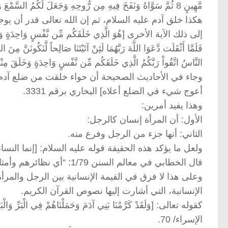
مَّهِينٍ 8 ثُمَّ سَوَّاهُ وَنَفَخَ فِيهِ مِن رُّوحِهِ وَجَعَلَ لَكُمُ السَّمْعَ وَالأَبْصَارَ وَالأَفْئِدَةَ قَلِيلًا مَّا تَشْكُرُونَ] السجدة / 4-9.
هكذا خلق آدم عليه السلام، ثم إن الله تعالى قدر أن يو
إلى ذلك الآية الأخرى [هُوَ الَّذِي خَلَقَكُم مِّن نَّفْسٍ وَاحِدَةٍ وَجَعَلَ مِ
النَّاسُ اتَّقُواْ رَبَّكُمُ الَّذِي خَلَقَكُم مِّن نَّفْسٍ وَاحِدَةٍ وَخَلَقَ مِنْهَا
وجاء في الأحاديث الصحيحة أن حواء خلقت من ضلع آدم.
أعوج شيء في الضلع أعلاه] البخاري برقم 3331.
وهذا يفيد أمرين:
الأول: أن المرأة إنسان كالرجل:
الثاني: أنها جزء من الرجل وفرع منه.
ولعل ما يؤكد هذه الحقيقة قوله عليه السلام: [إنما النساء ش
قال الخطابي في معالم السنن 1/79: “أي نظائرهم وأمثالهم في الخلق والطباع، فكأنهن شققن من الرجال”.
وعلى هذا لا فرق في القيمة الإنسانية بين الرجل والمر
الإنسانية، التي أشارت إليها نصوص القرآن الكريم.
كقوله تعالى: [وَلَقَدْ كَرَّمْنَا بَنِي آدَمَ وَحَمَلْنَاهُمْ فِي الْبَرِّ وَالْبَحْر
الإسراء/ 70.