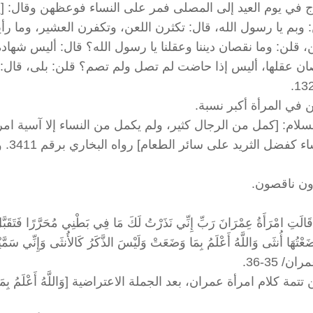
 في يوم العيد إلى المصلى فمر على النساء فوعظهن وقال: [ي
 وبم يا رسول الله، قال: تكثرن اللعن، وتكفرن العشير، وما ر
لن: وما نقصان ديننا وعقلنا يا رسول الله؟ قال: أليس شهادة
ن عقلها، أليس إذا حاضت لم تصل ولم تصم؟ قلن: بلى، قال:
في المرأة أكبر نسبة.
لام: [كمل من الرجال كثير، ولم يكمل من النساء إلا آسية امر
فرعون، ومريم بنت عمران،
رون ناقصون.
ُ عِمْرَانَ رَبِّ إِنِّي نَذَرْتُ لَكَ مَا فِي بَطْنِي مُحَرَّرًا فَتَقَبَّلْ
ا قَالَتْ رَبِّ إِنِّي وَضَعْتُهَا أُنثَى وَاللَّهُ أَعْلَمُ بِمَا وَضَعَتْ وَلَيْسَ الذَّكَرُ كَالأُنثَى وَإِنِّي سَمَّيْ
ان/ 35-36.
 تتمة كلام امرأة عمران، بعد الجملة الاعتراضية [وَاللَّهُ أَعْلَمُ بِمَا