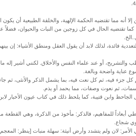
إلا أنه مما تقتضيه الحكمة الإلهية، والخلقة الطبيعية أن يكون 
كما تقتضيه الحال في كل زوجين من النبات والحيوان، فضلاً ع
.الخ.
دية فائدة، لذلك لابد أن يقول العقل ومنطق الأشياء: إن بينهم
 والتشريح، أو عند علماء النفس والأخلاق. لكنني أشير إله ما
وع عناية واضحة وبالغة.
ل جزء فيه، ثم كل نعت فيه، بما يشمل الذكر والأنثى، ثم جاء 
سمات، ثم نعوت وصفات، مما يحمد أو يذم.
لجاحظ وابن قتيبة، كما يلحظ ذلك في كتاب عيون الأخبار لابن 
ي أبعاداً للمفاهيم، فالذكر: مأخوذ من الذكرة، وهي القطعة م
قوي شجاع.
في الأمر: لان ولم يتشدد وأرض أنيثة: سهلة منبات [ينظر: المعجم