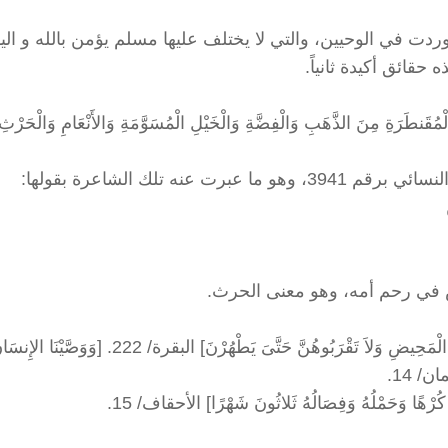
 في الوحيين، والتي لا يختلف عليها مسلم يؤمن بالله و الي
حقائق أكيدة ثانياً.
الْمُقَنطَرَةِ مِنَ الذَّهَبِ وَالْفِضَّةِ وَالْخَيْلِ الْمُسَوَّمَةِ وَالأَنْعَامِ وَالْحَرْ
ه تلك الشاعرة بقولها:
ش في رحم أمه، وهو معنى الحرث.
[وَيَسْأَلُونَكَ عَنِ الْمَحِيضِ قُلْ هُوَ أَذًى فَاعْتَزِلُواْ النِّسَاءَ فِي الْمَحِيضِ وَلاَ تَقْرَبُوهُنَّ حَتَّىَ يَطْهُرْنَ] البقرة/ 222. [وَوَصَّيْن
ان/ 14.
تْهُ كُرْهًا وَحَمْلُهُ وَفِصَالُهُ ثَلاثُونَ شَهْرًا] الأحقاف/ 15.