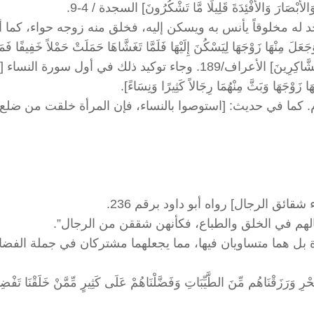
جد له مخلوقاً يأنس به ويسكن إليه، فخلق منه زوجه حواء، كما
نْهَا زَوْجَهَا لِيَسْكُنَ إِلَيْهَا فَلَمَّا تَغَشَّاهَا حَمَلَتْ حَمْلاً خَفِيفًا فَمَر
فَلَمَّا أَثْقَلَت دَّعَوَا اللَّهَ رَبَّهُمَا لَئِنْ آتَيْتَنَا صَالِحاً لَّنَكُونَنَّ مِنَ الشَّاكِرِينَ] الأعراف/189. وجاء توكيد ذلك في أول سورة ا
 زَوْجَهَا وَبَثَّ مِنْهُمَا رِجَالاً كَثِيرًا وَنِسَاءً].
 كما في حديث: [استوصوا بالنساء، فإن المرأة خلقت من ضلع،
قائق الرجال] رواه أبو داود برقم 236.
أة بل هما متساويان فيها، مما يجعلهما مشتركان في جملة الفضا
ِ وَرَزَقْنَاهُم مِّنَ الطَّيِّبَاتِ وَفَضَّلْنَاهُمْ عَلَى كَثِيرٍ مِّمَّنْ خَلَقْنَا تَفْضِي