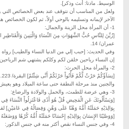
الوسيط. مادتا: أنث وذكر].
ولعل من المناسب أن نتوقف عند بعض الخصائص التي وردت
الآخر لإيمانه وتسليمه بالوحي أولاً، ثم لكون الخصائص هذه 
1- أن المرأة محل الزينة والجمال:
[زُيِّنَ لِلنَّاسِ حُبُّ الشَّهَوَاتِ مِنَ النِّسَاءِ وَالْبَنِينَ وَالْقَنَاطِيرِ 
عمران/ 14.
وفي الحديث: [حبب إلي من الدنيا النساء والطيب] رواه النسائي برقم 3941، وهو ما عبرت عن
إن النساء رياحين خلقن لكم وكلكم يشتهي شم الرياحين
2- والمرأة محل الحرث:
[نِسَآؤُكُمْ حَرْثٌ لَّكُمْ فَأْتُواْ حَرْثَكُمْ أَنَّى شِئْتُمْ] البقرة/ 223.
والجنين منذ مرحلة النطفة حتى ساعة الميلاد وهو يعي
3- وهي عرضة للطمث، والحمل والولادة والرضاع:
بِوَالِدَيْهِ حَمَلَتْهُ أُمُّهُ وَهْنًا عَلَى وَهْنٍ وَفِصَالُهُ فِي عَامَيْنِ] لقم
[وَوَصَّيْنَا الإِنسَانَ بِوَالِدَيْهِ إِحْسَانًا حَمَلَتْهُ أُمُّهُ كُرْهًا وَوَضَعَ
4- وفي جنس النساء نقص أكثر منه في جنس الذكور: