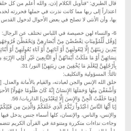
قال الطبري: “فتأويل الكلام إذن، والله أعلم من كل خلق
اعتذاراً إلى ربها مما كانت نذرت في حملها فحررته لخدمة ربها
بها، وأن الأنثى لا تصلح في بعض الأحوال لدخول القدس و
6- والنساء لهن خصيصة في اللباس تختلف عن الرجال:
[وَقُل لِّلْمُؤْمِنَاتِ يَغْضُضْنَ مِنْ أَبْصَارِهِنَّ وَيَحْفَظْنَ فُرُوجَهُنَّ وَل
يُبْدِينَ زِينَتَهُنَّ إِلَّا لِبُعُولَتِهِنَّ أَوْ آبَائِهِنَّ أَوْ آبَاءِ بُعُولَتِهِنَّ أَوْ أَبْنَ
نِسَائِهِنَّ أَوْ مَا مَلَكَتْ أَيْمَانُهُنَّ أَوِ التَّابِعِينَ غَيْرِ أُوْلِي الإِرْ
بِأَرْجُلِهِنَّ لِيُعْلَمَ مَا يُخْفِينَ مِن زِينَتِهِنَّ] النور/ 31.
ثالثاً: المسؤولية والتكليف:
خلق الله الإنس والجن لعبادته، والقيام بالأمانة والعدل. [إِنَّا عَرَضْنَا
وَأَشْفَقْنَ مِنْهَا وَحَمَلَهَا الإِنسَانُ إِنَّهُ كَانَ ظَلُومًا جَهُولًا] الأحز
[وَمَا خَلَقْتُ الْجِنَّ وَالإِنسَ إِلَّا لِيَعْبُدُونِ] الذاريات/ 56.
[يَا أَيُّهَا النَّاسُ اعْبُدُواْ رَبَّكُمُ الَّذِي خَلَقَكُمْ وَالَّذِينَ مِن قَبْلِكُمْ 
والإنس، والناس، والإنسان، كلها أسماء جنس يدخل فيها 
وجاءت نداءات متكررة ومتنوعة في القرآن الكريم تتضمن