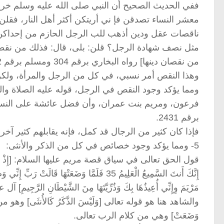
ففي الحديث الصحيح أن النبي صلى الله عليه وسلم خرج
معشر النساء تصدقن فإ ني أريتكن أكثر أهل النار، فقلن:
ناقصات عقل ودين أذهب للب الرجل الحازم من إحداكن، ق
مثل نصف شهادة الرجل؟ قلن: بلى، قال: فذلك من نقصا
من نقصان دينها] رواه البخاري برقم 304 ومسلم برقم 132.
وهذا النقص أمر نسبي، في كل من الرجل والمرأة، ولكن 
ومما يؤكد وجود النقص في الرجل، قوله عليه الصلاة والس
برقم 2431.
فإذا كان كثير من الرجال قد كمل، فإنه يقابلهم كثير آخ
5- ومما يؤكد وجود خصائص في كل من الذكر والأنثى:
قول الحق تعالى في سياق قصة مريم عليها السلام: [إِذْ قَالَتِ امْرَأَة
إِنَّكَ أَنتَ السَّمِيعُ الْعَلِيمُ 35 فَلَمَّا وَضَعَتْهَ
مَرْيَمَ وِإِنِّي أُعِيذُهَا بِكَ وَذُرِّيَّتَهَا مِنَ الشَّيْطَانِ الرَّجِيمِ] آل عمر
والشاهد هنا هو قوله تعالى [وَلَيْسَ الذَّكَرُ كَالأُنثَى] وهو من
وَضَعَتْ] وهي من كلام الرب تعالى.