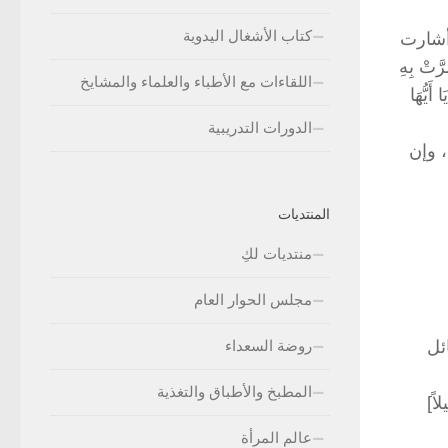
كتاب الأشغال اليدوية
 أشارت
َّتْ بِهِ
اللقاءات مع الأطباء والعلماء والمشايخ
لنساء [يَا أَيُّهَا
الدورات التدريبية
 وإن
المنتديات
منتديات لكِ
مجلس الحوار العام
ئل
روضة السعداء
المطبخ والأطباق والتغذية
لاً]
عالم المرأة