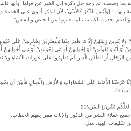
ه بما وضعت، ثم رجع جل ذكره إلى الخبر عن قولها، وأنها قالت
 ـ : [وَلَيْسَ الذَّكَرُ كَالأُنثَى]، لأن الذكر أقوى على الخدمة و
القيام بخدمة الكنيسة، لما يعتريها من الحيض والنفاس”.
ا يُبْدِينَ زِينَتَهُنَّ إِلَّا مَا ظَهَرَ مِنْهَا وَلْيَضْرِبْنَ بِخُمُرِهِنَّ عَلَى جُيُوبِهِ
ائِهِنَّ أَوْ أَبْنَاءِ بُعُولَتِهِنَّ أَوْ إِخْوَانِهِنَّ أَوْ بَنِي إِخْوَانِهِنَّ أَوْ بَنِي أَخَوَاتِهِنَّ أَو
بَةِ مِنَ الرِّجَالِ أَوِ الطِّفْلِ الَّذِينَ لَمْ يَظْهَرُوا عَلَى عَوْرَاتِ النِّسَاءِ وَلا يَ
 الأَمَانَةَ عَلَى السَّمَاوَاتِ وَالأَرْضِ وَالْجِبَالِ فَأَبَيْنَ أَن يَحْمِلْن
اب/ 72.
لَعَلَّكُمْ تَتَّقُونَ] البقرة/21.
جميع عقلاء البشر من الذكور والإناث ممن يفهم الخطاب.
 تكليفات إلهية. مثل: