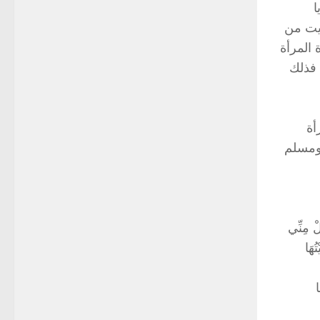
ا
أيت من
 المرأة
 فذلك
أة
 وأن فضل عائشة على النساء كفضل الثريد على سائر الطعام] رواه البخاري برقم 3411. ومسلم
 مِنِّي
تُهَا