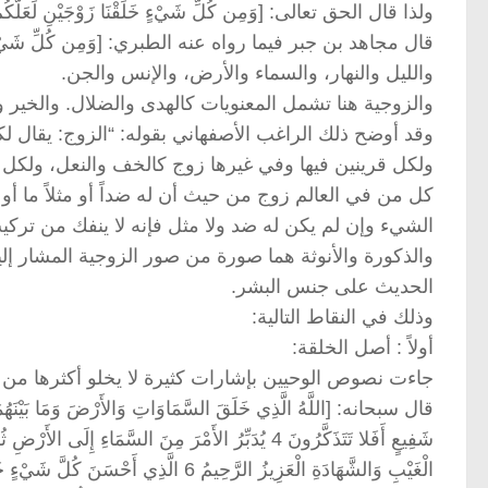
ولذا قال الحق تعالى: [وَمِن كُلِّ شَيْءٍ خَلَقْنَا زَوْجَيْنِ لَعَلَّكُمْ 
قال مجاهد بن جبر فيما رواه عنه الطبري: [وَمِن كُلِّ شَيْءٍ 
والليل والنهار، والسماء والأرض، والإنس والجن.
والزوجية هنا تشمل المعنويات كالهدى والضلال. والخير و
وقد أوضح ذلك الراغب الأصفهاني بقوله: “الزوج: يقال لك
ولكل قرينين فيها وفي غيرها زوج كالخف والنعل، ولكل ما يقتر
كل من في العالم زوج من حيث أن له ضداً أو مثلاً ما أو تر
الشيء وإن لم يكن له ضد ولا مثل فإنه لا ينفك من تركي
والذكورة والأنوثة هما صورة من صور الزوجية المشار إليه
الحديث على جنس البشر.
وذلك في النقاط التالية:
أولاً : أصل الخلقة:
جاءت نصوص الوحيين بإشارات كثيرة لا يخلو أكثرها من 
قال سبحانه: [اللَّهُ الَّذِي خَلَقَ السَّمَاوَاتِ وَالأَرْضَ وَمَا بَيْنَهُمَا