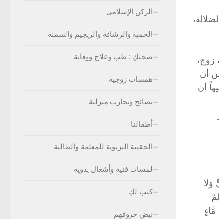
الركن الإسلامي
لضلالة،
الحمية والرشاقة والريجيم والسمنة
صحتكِ : طب وعلاج ووقاية
 زوج،
ين أن
همسات زوجية
اً أن
نصائح وتجارب منزلية
أطفالنا
الحقيبة التربوية للمعلمة والطالبة
لمسات فنية وأشغال يدوية
ٍ وَلا
كتب لكِ
َنَةٍ مِّمَّا تَعُدُّونَ 5 ذَلِكَ عَالِمُ
ن سُلالَةٍ مِّن مَّاءٍ
نبض حروفهم