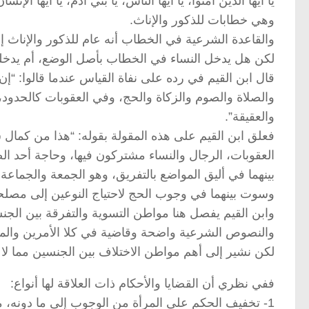
يا أيها الذين آمنوا، يا أيها الناس، يا بني آدم، يا أيها الإنسان
وهي خطابات للذكور والإناث.
والقاعدة الشرعية في الخطاب أنه عام للذكور والإناث إل
لكن هل يدخل النساء في الخطاب بأصل الوضع، أم يدخلن 
قال ابن القيم في رده على نفاة القياس عندما قالوا: “إن 
والصلاة والصوم والزكاة والحج، وفي العقوبات كالحدود
والعقيقة”.
فعلق ابن القيم على هذه المقولة بقوله: “هذا من كمال 
العقوبات، الرجال والنساء مشتركون فيها، وحاجة أحد الصن
بينهما في أليق المواضع بالتفريق، وهو الجمعة والجماعة.
وسوت بينهما في وجوب الحج لاحتياج النوعين إلى مصلحته، 
وابن القيم يفصل هنا مواطن التسوية والتفرقة بين الجن
والنصوص الشرعية واضحة وقاضية في كلا الأمرين والمقام
لكن نشير إلى أهم مواطن الاختلاف بين الجنسين مما لا ن
ففي نظري أن القضايا والأحكام ذات العلاقة لها أنواع:
1- تخفيف الحكم على المرأة من الوجوب إلى ما دونه، مثل: صلاة الجمعة، والجماعة، والجهاد.