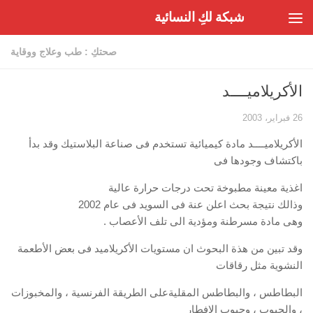
شبكة لكِ النسائية
Skip to content
صحتكِ : طب وعلاج ووقاية
الأكريلاميــــد
26 فبراير، 2003
الأكريلاميــــد مادة كيميائية تستخدم فى صناعة البلاستيك وقد بدأ
باكتشاف وجودها فى
اغذية معينة مطبوخة تحت درجات حرارة عالية
وذالك نتيجة بحث اعلن عنة فى السويد فى عام 2002
وهى مادة مسرطنة ومؤدية الى تلف الأعصاب .
وقد تبين من هذة البحوث ان مستويات الأكريلاميد فى بعض الأطعمة
النشوية مثل رقاقات
البطاطس ، والبطاطس المقليةعلى الطريقة الفرنسية ، والمخبوزات
، والحبوب ، وحبوب الافطار