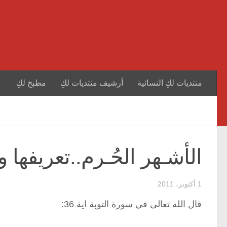
منتديات لكِ النسائية
أرشيف منتديات لكِ
مطبخ لكِ
الأشـهر الحُـرم..تعريفها و
1 أكتوبر، 2011
قال الله تعالى في سورة التوبة اية 36: