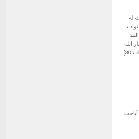
ت له
ثواب
بلد
ر الله
إلى هذا بقوله: (يَا نِسَاءَ النَّبِيِّ مَنْ يَأْتِ مِنْكُنَّ بِفَاحِشَةٍ مُبَيِّنَةٍ يُضَاعَفْ لَهَا الْعَذَابُ ضِعْفَيْنِ وَكَانَ ذَلِكَ عَلَى اللَّهِ يَسِيراً) [الأحزاب:30]
 أباحت