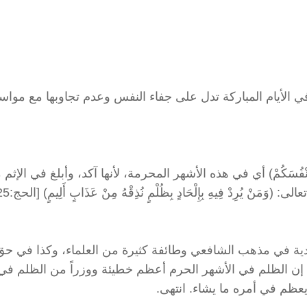
ي الأيام المباركة تدل على جفاء النفس وعدم تجاوبها مع مواس
 أَنْفُسَكُمْ) أي في هذه الأشهر المحرمة، لأنها آكد، وأبلغ في الإثم
رِدْ فِيهِ بِإِلْحَادٍ بِظُلْمٍ نُذِقْهُ مِنْ عَذَابٍ أَلِيمٍ) [الحج:25] .
الدية في مذهب الشافعي وطائفة كثيرة من العلماء، وكذا في ح
: إن الظلم في الأشهر الحرم أعظم خطيئة ووزراً من الظلم في
عظم في أمره ما يشاء. انتهى.