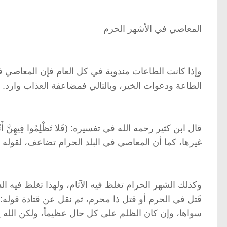
المعاصي في الأشهر الحرم
وإذا كانت الطاعات مندوبة في كل العام فإن المعاصي ف
الطاعة ودعوات الخير، وبالتالي فمضاعفة العذاب وارد.
قال ابن كثير رحمه الله في تفسيره: (فَلا تَظْلِمُوا فِيهِنَّ
غيرها، كما أن المعاصي في البلد الحرام تضاعف، لقوله تعالى: (وَمَنْ يُ
وكذلك الشهر الحرام تغلظ فيه الآثام، ولهذا تغلظ فيه 
قَتل في الحرم أو قتل ذا محرم، ثم نقل عن قتادة قوله
سواها، وإن كان الظلم على كل حال عظيماً، ولكن الله ي