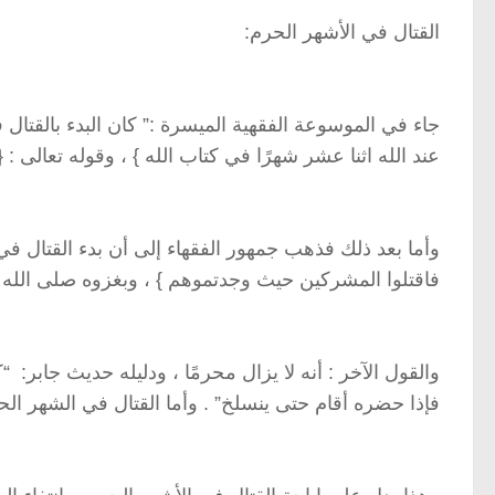
القتال في الأشهر الحرم:
جاء في الموسوعة الفقهية الميسرة :” كان البدء بالقتال في
عند الله اثنا عشر شهرًا في كتاب الله ‏}‏ ‏‏، وقوله تعالى ‏:‏ 
وأما بعد ذلك فذهب جمهور الفقهاء إلى أن بدء القتال في ا
فاقتلوا المشركين حيث وجدتموهم ‏}‏ ، وبغزوه صلى الله 
‏والقول الآخر ‏:‏ أنه لا يزال محرمًا ‏‏، ودليله حديث جابر:
فإذا حضره أقام حتى ينسلخ”‏ ‏.‏ ‏وأما القتال في الشهر الح