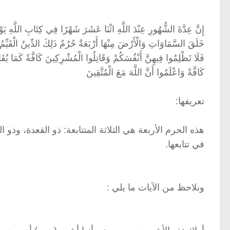
إِنَّ عِدَّةَ الشُّهُورِ عِنْدَ اللَّهِ اثْنَا عَشَرَ شَهْرًا فِي كِتَابِ اللَّهِ يَوْ
خَلَقَ السَّمَاوَاتِ وَالْأَرْضَ مِنْهَا أَرْبَعَةٌ حُرُمٌ ذَلِكَ الدِّينُ الْقَيِّمُ
فَلَا تَظْلِمُوا فِيهِنَّ أَنْفُسَكُمْ وَقَاتِلُوا الْمُشْرِكِينَ كَافَّةً كَمَا يُقَات
كَافَّةً وَاعْلَمُوا أَنَّ اللَّهَ مَعَ الْمُتَّقِينَ
تعريفها:
هذه الحرم الأربعة هي الثلاثة المتتابعة: ذو القعدة، وذو
في تتابعها.
ونلاحظ من الآيات ما يلي :