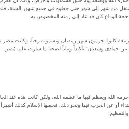
تاره الله ووضعه يوم خلق السماوات والأرض، وذلك أن العرب 
فينتقل من شهر إلى شهر حتى جعلوه في جميع شهور السنة، فلم
 حجة الوداع كان قد عاد إلى زمنه المخصوص به.
بيعة كانوا يحرمون شهر رمضان ويسمونه رجباً، وكانت مضر ت
بين جمادى وشعبان” تأكيداً وبياناً لصحة ما سارت عليه مُضر.
حرمه الله ويعظم فيها ما عظمه الله، ولكن كانت هذه عند الجاه
داء أو عن الحرب فيها ونحو ذلك، فجعلها الإسلام كذلك أشهرا
التعظيم: