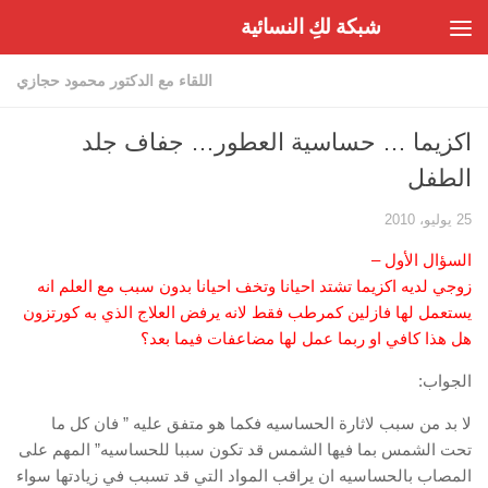
شبكة لكِ النسائية
Skip to content
اللقاء مع الدكتور محمود حجازي
اكزيما … حساسية العطور… جفاف جلد
الطفل
25 يوليو، 2010
السؤال الأول –
زوجي لديه اكزيما تشتد احيانا وتخف احيانا بدون سبب مع العلم انه
يستعمل لها فازلين كمرطب فقط لانه يرفض العلاج الذي به كورتزون
هل هذا كافي او ربما عمل لها مضاعفات فيما بعد؟
الجواب:
لا بد من سبب لاثارة الحساسيه فكما هو متفق عليه ” فان كل ما
تحت الشمس بما فيها الشمس قد تكون سببا للحساسيه” المهم على
المصاب بالحساسيه ان يراقب المواد التي قد تسبب في زيادتها سواء