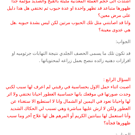
اشتدت الى حجم العملة المعدنية مليئة بالقيح والصديد مؤلمة جدا
ظهورها متباعد قد تظهر واحدة او عدة حبوب ثم تختفي هل هذا دليل
على مرض معين؟
وانا قد اصابتني مثل تلك الحبوب مرتين لكن ليس بشدة حبوبه .هل
هي عدوى معينة؟
الجواب:
قد تكون تلك ما يسمى الحصف الجلدي نتيجة التهابات جرثوميه او
افرازات دهنيه زائده ننصح بعمل زراعه لمحتوياتها .
السؤال الرابع :
اصبت اثناء حمل الاول بحساسية في رقبتي لم اعرف لها سبب لكني
وجدت صورتها في موقعك بانها حساسية العطور احيانا تختفي ولا اثر
لها واحيانا تعود في اليمين او الشمال وانا لا استطيع الا ستغناء عن
العطور ولكن لا ارش عليها مباشرة وهي تسبب لي الحكاك الشديد
وأنا استعمل لها ببيانتين الكريم أو المرهم هل لها علاج آخر وما سبب
ظهورها فجأة؟
الجواب: