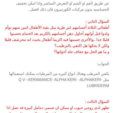
عن طريق الفم او الشم او التعرض المباشر واذا امكن تخفيف
الحساسيه بدون مركبات الكورتيزون فان ذلك افضل .
السؤال الثاني :
أطفالي الثلاثة أجسامهم غير طرية مثل بقية الأطفال اثنين منهم توأم
ولدوا قبل أوانهم أحاول دهن أجسامهم بالكريم بعد الحمام تحسنوا
قليلا جدا ..والأخرى جسمها فيه اكزيما أطفال بحيث انه محرشف قليلا
ولكن لا يحكها هل اكتفي بالترطيب؟
و ما هو الحل مع جفاف جلد أخواتها؟
الجواب:
يكفي المرطب وهناك انواع كثيره من المرطبات يمكنك استعمالها
مثل Q V –XERAMANCE- ALPHA KERI- -ALPHAKERI-
LUBRIDERM
السؤال الثالث :
تظهر لدى زوجي حبوب او ممكن ان تسمى دمامل كبيرة قد تصل اذا