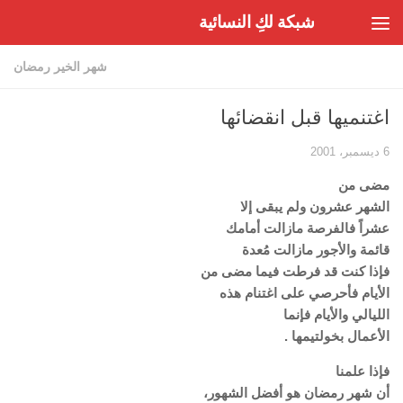
شبكة لكِ النسائية
Skip to content
شهر الخير رمضان
اغتنميها قبل انقضائها
6 ديسمبر، 2001
مضى من
الشهر عشرون ولم يبقى إلا
عشراً فالفرصة مازالت أمامك
قائمة والأجور مازالت مُعدة
فإذا كنت قد فرطت فيما مضى من
الأيام فأحرصي على اغتنام هذه
الليالي والأيام فإنما
الأعمال بخولتيمها .
فإذا علمنا
أن شهر رمضان هو أفضل الشهور،