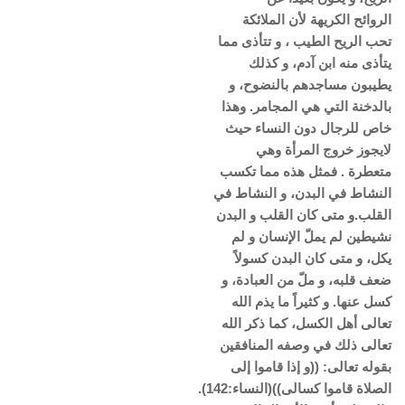
الروائح الكريهة لأن الملائكة
تحب الريح الطيب ، و تتأذى مما
يتأذى منه ابن آدم، و كذلك
يطيبون مساجدهم بالنضوح، و
بالدخنة التي هي المجامر. وهذا
خاص للرجال دون النساء حيث
لايجوز خروج المرأة وهي
متعطرة . فمثل هذه مما تكسب
النشاط في البدن، و النشاط في
القلب.و متى كان القلب و البدن
نشيطين لم يملّ الإنسان و لم
يكل، و متى كان البدن كسولاً
ضعف قلبه، و ملّ من العبادة، و
كسل عنها. و كثيراً ما يذم الله
تعالى أهل الكسل، كما ذكر الله
تعالى ذلك في وصفه المنافقين
بقوله تعالى: ((و إذا قاموا إلى
الصلاة قاموا كسالى))(النساء:142).