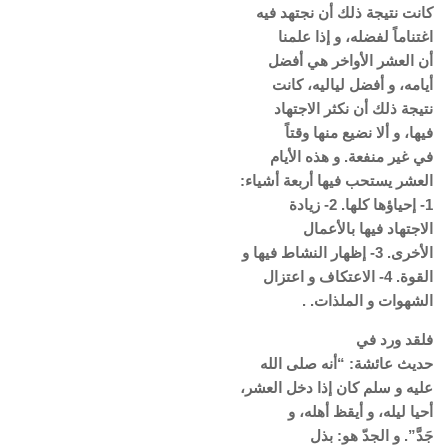
كانت نتيجة ذلك أن نجتهد فيه
اغتناماً لفضله، و إذا علمنا
أن العشر الأواخر هي أفضل
أيامه، و أفضل لياليه، كانت
نتيجة ذلك أن نكثر الاجتهاد
فيها، و ألا نضيع منها وقتاً
في غير منفعة. و هذه الأيام
العشر يستحب فيها أربعة أشياء:
1- إحياؤها كلها. 2- زيادة
الاجتهاد فيها بالأعمال
الأخرى. 3- إظهار النشاط فيها و
القوة. 4- الاعتكاف و اعتزال
الشهوات و الملذات. .
فلقد ورد في
حديث عائشة: “أنه صلى الله
عليه و سلم كان إذا دخل العشر،
أحيا ليله، و أيقظ أهله، و
جَدَّ”. و الجدّ هو: بذل