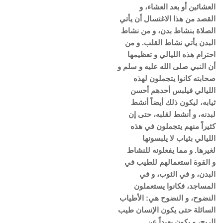
العشائين أو بعد العشاء، و
القصد من هذا الاغتسال أن يأتي
الصلاة بنشاط بدن، و من نشاط
البدن يأتي نشاط القلب. و من
احترام هذه الليالي و تعظيمها
أن النبي صلى الله عليه و سلم و
صحابته كانوا يتجملون لهذه
الليالي فيلبس أحدهم أحسن
ثيابه، ليكون ذلك أيضاً أنشط
لبدنه، و أنشط لقلبه، حتى إن
كثيراً منهم يتجملون في هذه
الليالي بثياب لا يلبسونها
لغيرها. و مما يفعلونه للنشاط
و القوة استعمالهم للطيب في
البدن، و في الثوب، و في
المساجد، فكانوا يستعملون
النضوح، و النضوح هي: الأطياب
السائلة حتى يكون الإنسان طيب
الريح، و يكون بعيداً عن