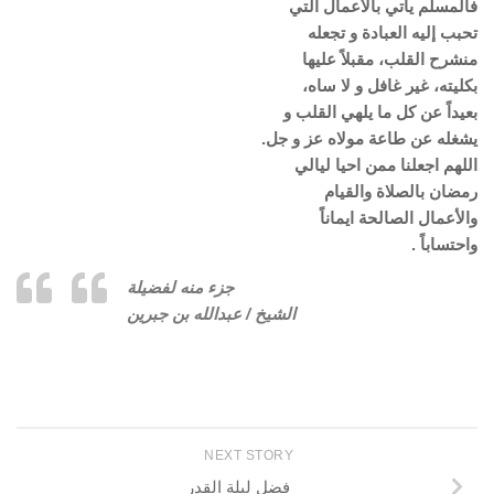
فالمسلم يأتي بالأعمال التي
تحبب إليه العبادة و تجعله
منشرح القلب، مقبلاً عليها
بكليته، غير غافل و لا ساه،
بعيداً عن كل ما يلهي القلب و
يشغله عن طاعة مولاه عز و جل.
اللهم اجعلنا ممن احيا ليالي
رمضان بالصلاة والقيام
والأعمال الصالحة ايماناً
واحتساباً .
جزء منه لفضيلة
الشيخ / عبدالله بن جبرين
NEXT STORY
فضل ليلة القدر