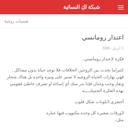
شبكة لكِ النسائية
Skip to content
همسات زوجية
اعتذار رومانسي
1 أبريل، 2006
فكرة لإعتذار رومانسي..
كثيراما تحدث بين الزوجين الخلافات فلا توجد حياة بدون مشاكل ,
فهي بهارات الحياة الزوجيه لا تسير على وتيره واحده بل هناك شجار
ونقار وحب وحنان فإذا بدر منك أي إساءة او تصرف خاطئ فقومي
بهذه الفكرة الجميلــــــه
أحضري 3بلونات شكل قلوب
3ورقات صغيره كل وحده مكتووب فيها عباره
مثل..