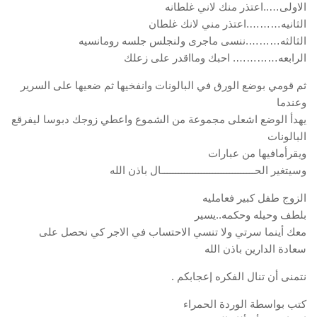
الاولى…..اعتذر منك لاني غلطانه
الثانيه……….اعتذر مني لانك غلطان
الثالثه……….ننسى ماجرى ولنجلس جلسه رومانسيه
الرابعه…………. احبك ومااقدر على زعلك
ثم قومي بوضع الورق في البالونات وانفخيها ثم ضعيها على السرير
وعندما
يهدأ الوضع اشعلى مجموعة من الشموع واعطي زوجك دبوسا ليفرقع
البالونات
ويقرأمافيها من عبارات
وسيتغير الحـــــــــــــــــــــــــــــــــال باذن الله
الزوج طفل كبير فعامليه
بلطف وحيله وحكمه..يسير
معك أينما سرتي ولا تنسي الاحتساب في الاجر كي نحصل على
سعادة الدارين باذن الله
نتمنى أن تنال الفكره إعجابكم .
كتب بواسطة الوردة الحمراء