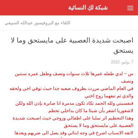
شبكة لكِ النسائية
Skip to content
اللقاء مع البروفيسور عبدالله السبيعي
اصبحت شديدة العصبية على مايستحق وما لا
يستحق
7 يوليو، 2010
س – لدي طفله عمرها ثلاث سنوات ونصف وطفل عمره سنتين
ونصف
في العام الماضي مررت بظروف صعبه جدا حيث توفي اخي ولحقه
والدي ثم تبعهما زوج اختي
فنفسيتي ولله الحمد تكاد تكون مدمرة انا صابرة بإذن الله ولكن
لاشعوريا اشعر بأن شيئا ما كان بداخلي تحطم
وهذا التحطيم اثر سلبا على اطفالي وزوجي حيث اصبحت شديدة
العصبية على مايستحق وما لا يستحق
لاتفه الاسباب اصرخ في وجه ابنائي وقد يصل الى ضربهم وبعدها