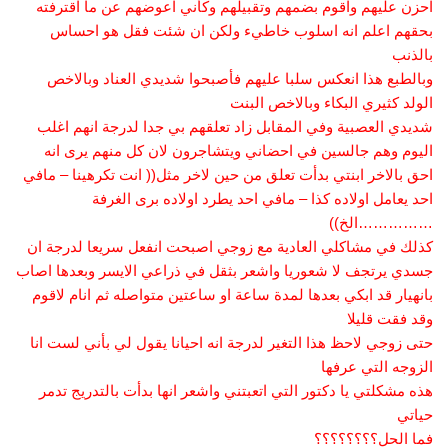
احزن عليهم واقوم بضمهم وتقبيلهم وكأني اعوضهم عن ما اقترفته
بحقهم اعلم انه اسلوب خاطيء ولكن ان شئت فقل هو احساس
بالذنب
وبالطبع هذا انعكس سلبا عليهم فأصبحوا شديدي العناد وبالاخص
الولد كثيري البكاء وبالاخص البنت
شديدي العصبية وفي المقابل زاد تعلقهم بي جدا لدرجة انهم اغلب
اليوم وهم جالسين في احضاني ويتشاجرون لان كل منهم يرى انه
احق بالاخر ابنتي بدأت تعلق من حين لاخر مثل(( انت تكرهينا – مافي
احد يعامل اولاده كذا – مافي احد يطرد اولاده برى الغرفة
……………الخ))
كذلك في مشاكلي العادية مع زوجي اصبحت انفعل سريعا لدرجة ان
جسدي يرتجف لا شعوريا واشعر بثقل في ذراعي الايسر وبعدها اصاب
بانهيار قد ابكي بعدها لمدة ساعة او ساعتين متواصله ثم انام لاقوم
وقد فقت قليلا
حتى زوجي لاحظ هذا التغير لدرجة انه احيانا يقول لي بأني لست انا
الزوجه التي عرفها
هذه مشكلتي يا دكتور التي اتعبتني واشعر انها بدأت بالتدريج تدمر
حياتي
فما الحل؟؟؟؟؟؟؟؟