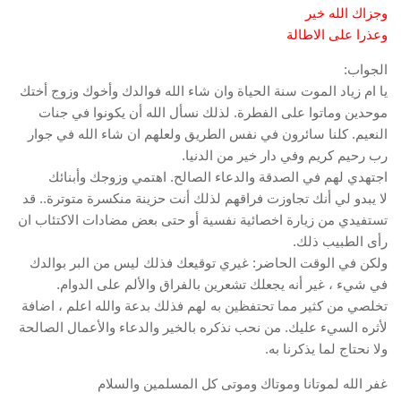
وجزاك الله خير
وعذرا على الاطالة
الجواب:
يا ام زياد الموت سنة الحياة وان شاء الله فوالدك وأخوك وزوج أختك
موحدين وماتوا على الفطرة. لذلك نسأل الله أن يكونوا في جنات
النعيم. كلنا سائرون في نفس الطريق ولعلهم ان شاء الله في جوار
رب رحيم كريم وفي دار خير من الدنيا.
اجتهدي لهم في الصدقة والدعاء الصالح. اهتمي وزوجك وأبنائك
لا يبدو لي أنك تجاوزت فراقهم لذلك أنت حزينة منكسرة متوترة.. قد
تستفيدي من زيارة اخصائية نفسية أو حتى بعض مضادات الاكتئاب ان
رأى الطبيب ذلك.
ولكن في الوقت الحاضر: غيري توقيعك فذلك ليس من البر بوالدك
في شيء ، غير أنه يجعلك تشعرين بالفراق والألم على الدوام.
تخلصي من كثير مما تحتفظين به لهم فذلك بدعة والله اعلم ، اضافة
لأثره السيء عليك. من نحب نذكره بالخير والدعاء والأعمال الصالحة
ولا نحتاج لما يذكرنا به.
غفر الله لموتانا وموتاك وموتى كل المسلمين والسلام