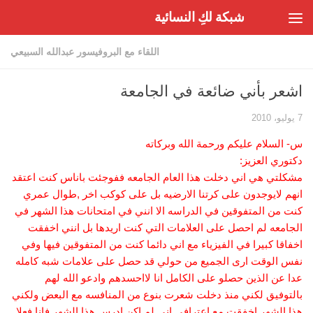
شبكة لكِ النسائية
Skip to content
اللقاء مع البروفيسور عبدالله السبيعي
اشعر بأني ضائعة في الجامعة
7 يوليو، 2010
س- السلام عليكم ورحمة الله وبركاته
دكتوري العزيز:
مشكلتي هي اني دخلت هذا العام الجامعه ففوجئت باناس كنت اعتقد
انهم لايوجدون على كرتنا الارضيه بل على كوكب اخر ,طوال عمري
كنت من المتفوقين في الدراسه الا انني في امتحانات هذا الشهر في
الجامعه لم احصل على العلامات التي كنت اريدها بل انني اخفقت
اخفاقا كبيرا في الفيزياء مع اني دائما كنت من المتفوقين فيها وفي
نفس الوقت ارى الجميع من حولي قد حصل على علامات شبه كامله
عدا عن الذين حصلو على الكامل انا لااحسدهم وادعو الله لهم
بالتوفيق لكني منذ دخلت شعرت بنوع من المنافسه مع البعض ولكني
هذا الشهر اخفقت مع اعترافي اني لم اكن ادرس هذا الشهر فانا فعلا