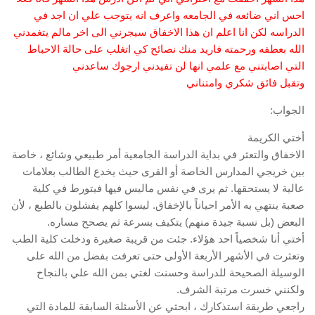
احس اني ضائعه في الجامعه واعرف انه يتوجب علي ان اجد في
الدراسه لكن انا اعلم ان هذا الاخفاق سيجرني الى اخر مالم يتغمدني
الله بعطفه ورحمته فاريد منك نصائح كي اتغلب على حالة الاحباط
التي اصابتني مع علمي انها لن تفيدني ارجوك ساعدني
وتقبل فائق شكري وامتناني
الجواب:
أختي الكريمة
الاخفاق والتعثر في بداية الدراسة الجامعية أمر طبيعي وشائع ، خاصة
بين خريجي المدارس الخاصة أو القرى حيث يخدع الطالب بعلامات
عالية لا يستحقها. ثم يرى في نفس ماليس فيها فيتورط في كلية
صعبة ينتهي به الأمر احياناً بالإخفاق. ليسوا كلهم يفشلون بالطبع ، لأن
البعض (بل نسبة جيدة منهم) يتكيف بسرعة ثم يصحح مساره.
أختي أنا شخصياً احد هؤلاء. جئت من قريبة صغيرة ودخلت كلية الطب
وتعثرت في الأشهر الأربعة الأولى حتى تعرفت بفضل من الله على
الوسيلة الصحيحة للدراسة وحسنت لغتي بمن الله علي بالنجاح
ولكنني خسرت مرتبة الشرف.
راجعي طريقة استذكارك ، ابحثي عن الأسئلة السابقة للمادة التي