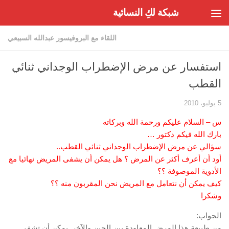
شبكة لكِ النسائية
Skip to content
اللقاء مع البروفيسور عبدالله السبيعي
استفسار عن مرض الإضطراب الوجداني ثنائي
القطب
5 يوليو، 2010
س – السلام عليكم ورحمة الله وبركاته
بارك الله فيكم دكتور …
سؤالي عن مرض الإضطراب الوجداني ثنائي القطب..
أود أن أعرف أكثر عن المرض ؟ هل يمكن أن يشفى المريض نهائيا مع
الأدوية الموصوفة ؟؟
كيف يمكن أن نتعامل مع المريض نحن المقربون منه ؟؟
وشكرا
الجواب:
من طبيعة هذا المرض المعاودة بين الحين والآخر. يمكن أن تشفى