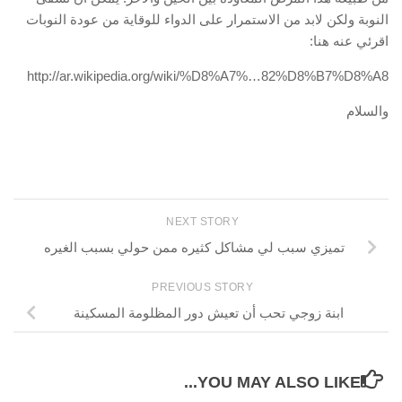
النوبة ولكن لابد من الاستمرار على الدواء للوقاية من عودة النوبات
اقرئي عنه هنا:
http://ar.wikipedia.org/wiki/%D8%A7%…82%D8%B7%D8%A8
والسلام
NEXT STORY
تميزي سبب لي مشاكل كثيره ممن حولي بسبب الغيره
PREVIOUS STORY
ابنة زوجي تحب أن تعيش دور المظلومة المسكينة
YOU MAY ALSO LIKE...