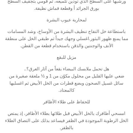
ورشيها على السطح الذي تودين تلميعه، ثم قومي بتجفيف السطح
بورق الجرائد أ وقطعة قماش نظيفة.
لمحاربة عيوب البشرة
باستطاعة خل التفاح تنظيف البشرة من الأوساخ، وشد المسامات
مما يمنع ظهور البثور.اغسلي وجهك جيداً ثم طبقي الخل على منطقة
الأنف والوجنتين والذقن باستخدام قطعة من القطن.
مزيل للبقع
هل تحمل ملابسك البيضاء بقعاً من آثار العرق؟..
ضعي عليها القليل من محلول مكوّن من 1 و ½ ملعقة صغيرة من
سائل غسيل الصحون وبضع قطرات من الخل الأبيض ثم اغسليها
كالمعتاد.
للحفاظ على طلاء الأظافر
امسحي أظافرك بالخل الأبيض قبل طلائها بطلاء الأظافر، إذ يمتص
الخل الرطوبة الموجودة في الظفر فيساعد بذلك على التصاق الطلاء
بالظفر.