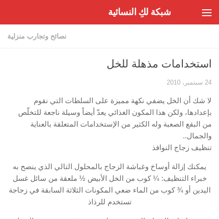
شبكة لكِ النسائية
Skip to content
نصائح وتجارب منزلية
استخدامات مذهلة للخل
24 سبتمبر، 2010
لا شك أن الخل يضفي نكهة مميزة على السلطات التي نقوم
بإعدادها، ولكن هذا المكون الغذائي يعدّ أيضاً وسيلة ناجعة للتخلّص
من البقع الصعبة وله الكثير من الإستخدامات المتعلقة بالعناية
والجمال..
تنظيف زجاج النوافذ
يمكنك إزالة أوساخ وغباشة الزجاج بالمحلول التالي الذي ينصح به
خبراء التنظيف: ¼ كوب من الخل الأبيض ½ ملعقة من سائل غسل
اليدين أو ¾ كوب من الماء ضعي المكونات الثلاثة السابقة في زجاجة
تستخدم للرذاذ