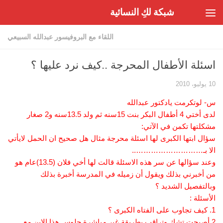
شبكة لكِ النسائية
Skip to content
اللقاء مع البروفيسور عبدالله السبيعي
اسئلة الأطفال المحرجة ..كيف نرد عليها ؟
10 يوليو، 2010
س- لوتكرمت يادكتور عبدالله
لدى أختي 4 أطفال البكر بنت 15سنه ثم ولد 13.5سنه و2 صغار
مشكلتها تكمن في الآتي:
سؤال ابتها الكبرى لها اسئلة محرجة مثال هل صحيح ان الحمل لايأتي
الا بـ………………………..
وعند سؤالها عن سر هذه الاسئلة قالت لها أخي فلان (13.5)عام هو
من أخبرني بذلك ويقول أن زميله في المدرسة أخبرة بذلك
وبالتفصيل الشديد ؟
الأسئلة :
1. كيف تجاوب على الفتاه الكبرى ؟
2.أصبحت تشك وتراقب بطريقة غير مباشرة جلوس هذا الابن مع