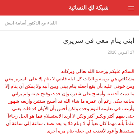
شبكة لكِ النسائية
Skip to content
اللقاء مع الدكتور أسامة ابيش
ابني ينام معي في سريري
17 أكتوبر، 2010
السلام عليكم ورحمة الله تعالى وبركاته
مشكلتي هي يومية وبالذات كل ليلة فابني لا ينام إلا على السرير معي
ومن خوفي عليه بأن يقع أجعله ينام بيني وبين أبيه ولا يمكن أن ينام إلا
ما دمت أحضنه وأمسح على شعره وإن حدث وفتح عينه ولم يراني
بجانبه يبكي رغم أن عمره ما شاء الله قد أصبح سنتين وأربعه شهور
وأرغب في تعليمه النوم وحده ولكن أحس بأن الأوان قد فات يعني
حتى يفهم أكثر ويكبر أكثر ولكن لا أريد الاستسلام فما هو الحل رجاءاً
علماً بأنه مهما كان تعباً أو لا ونام فلا بد بعد نصف ساعة إلى ساعة أن
يستيقظ وأعود لأتعذب في جعله ينام مرة أخرى