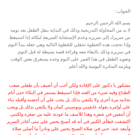
الجواب :
بسم الله الرحمن الرحيم
لا بد من المحاولة التدريجية وذلك في البداية بنقل الطفل بعد نومه
من سريرك إلى سريره وعدم الإستجابة السريعة لبكائه إذا استيقظ
وإذا نحجت هذه الخطوة تنتقلي للخطوة التالية وهي جعله يبدأ النوم
في سريره وذلك بالبقاء معه وقراءة قصة بسيطة له قبل النوم.
وتعويد الطفل في هذا العمر على النوم وحده يستغرق بعض الوقت
ويلزمه المثابرة اليومية والله أعلم
مشكور يا دكتور على الإفادة ولكن أحب أن أضيف بأن طفلي صعب
الطباع وفيه شيء من العند فإذا استيقظ يستمر في البكاء حتى أنام
بجانبه مرة أخرى ولا يكتفي بذلك بل يجب علي أن أحضنه وأقبله بناء
على أوامره بقوله عانقيني وبوسيني كمان ولا يكتفي بذلك بل ويجب
أن أتنفس في شعره وهذا للأسف ما عودته عليه من صغره ولكنني
اكتشفت خطأي الكبير في أنه قد أصبح يحس علي متى أغادر السرير
وأبتعد عنه، حتى في صلاة الصبح يحس علي ونادراً ما أصلي صلاة