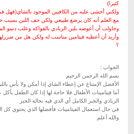
كثيرا)
ولكني أخشى عليه من الكافيين الموجود بالشاي(فهل في
مع العلم أنه كان يرضع طبيعي ولكن جف اللبن بسبب حملي وعمره 7شهور والان عمره سنت
وحاولت أن أعوضه بلبن الزبادي بالفواكه وعلب دنينو المدعمة بالكالسيوم3أضعاف 
وأريد أن أعطيه فيتامين مناسب له ولكن هل من ضررلها ف
؟
الجواب :
بسم الله الرحمن الرحيم
الأفضل الإمتناع عن إعطاء الشاي إذا أمكن ولا بأس باللب
أما فيتامينات الأطفال فلا حاجة لها إذا كان الطفل يأكل
الزبادي والخبز الكامل أي الذي فيه نخالة الخبز
في حال استعمال الفيتامينات فأفضلها الذي يحتوي كل الفيتامينات مثل or
والله أعلم