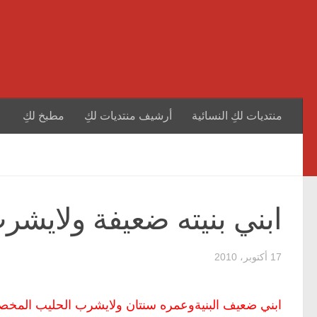
منتديات لكِ النسائية
أرشيف منتديات لكِ
مطبخ لكِ
ابني بنيته ضعيفة ولايشر
17 أكتوبر، 2010
ابني ضعيف البنيةوعمره سنتان ولايشرب الحليب المخصص