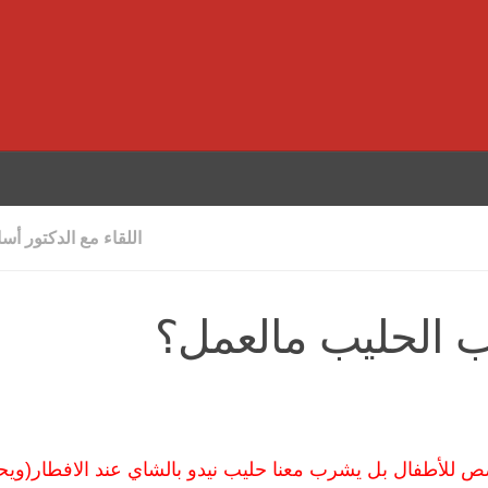
اللقاء مع الدكتور أس
ب الحليب مالعمل؟
 للأطفال بل يشرب معنا حليب نيدو بالشاي عند الافطار(ويح