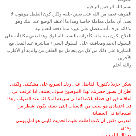
بسم الله الرحمن الرحيم
الموهبة نعمة من الله على بعض خلقه ولكن كون الطفل موهوب لا
يعني أن يعامل معاملة خاصة وهذا ما أعتقد الوضع عند ابنك وهو
بذكائه عرف أنه مفضل على غيره مما دفعه للعدوانية
العلاج يكون يمعاملته كأقرانه بالنسبة للسلوك وهذا يعني مكافأته على
السلوك الجيد ومعاقبته على السلوك السيء مباشرة عند الفعل مع
المثابرة على ذلك من كل من يتعامل مع الطفل من والديه أو الأفارب
الآخرين
والله أعلم
شكرا جزيلا دكتورنا الفاضل على ردك السريع على مشكلتى ولكنى
اظن ان تصور حضرتك لهذا الموضوع سوف يختلف اذا عرفت انى
اعاقبة فور اى خطاء بالاضافة انى سريعة المكافئة عند الصواب وهذا
فى اعتقادى هو سبب من الاسباب التى جعلتة يكون اشطر من
اصدقاءة فى الحضانة
اعذرنى دكتور ان كنت اطلت عليك الحديث فابنى هو امل يومى
وغدى
وجزاك الله خبرا