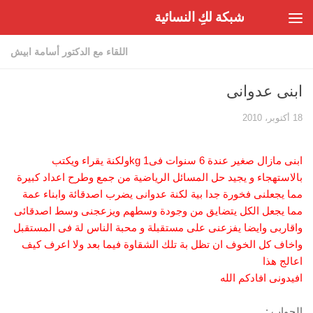
شبكة لكِ النسائية
Skip to content
اللقاء مع الدكتور أسامة ابيش
ابنى عدوانى
18 أكتوبر، 2010
ابنى مازال صغير عندة 6 سنوات فىkg 1ولكنة يقراء ويكتب
بالاستهجاء و يجيد حل المسائل الرياضية من جمع وطرح اعداد كبيرة
مما يجعلنى فخورة جدا بية لكنة عدوانى يضرب اصدقائة وابناء عمة
مما يجعل الكل يتضايق من وجودة وسطهم ويزعجنى وسط اصدقائى
واقاربى وايضا يفزعنى على مستقبلة و محبة الناس لة فى المستقبل
واخاف كل الخوف ان تظل بة تلك الشقاوة فيما بعد ولا اعرف كيف
اعالج هذا
افيدونى افادكم الله
الجواب :