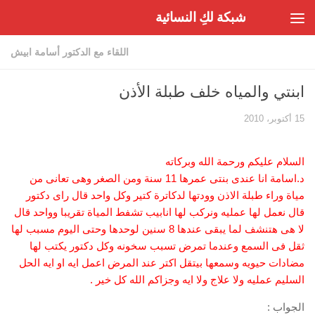
شبكة لكِ النسائية
Skip to content
اللقاء مع الدكتور أسامة ابيش
ابنتي والمياه خلف طبلة الأذن
15 أكتوبر، 2010
السلام عليكم ورحمة الله وبركاته
د.اسامة انا عندى بنتى عمرها 11 سنة ومن الصغر وهى تعانى من
مياة وراء طبلة الاذن وودتها لدكاترة كتير وكل واحد قال راى دكتور
قال نعمل لها عمليه ونركب لها انابيب تشفط المياة تقريبا وواحد قال
لا هى هتنشف لما يبقى عندها 8 سنين لوحدها وحتى اليوم مسبب لها
ثقل فى السمع وعندما تمرض تسبب سخونه وكل دكتور يكتب لها
مضادات حيويه وسمعها بيتقل اكتر عند المرض اعمل ايه او ايه الحل
السليم عمليه ولا علاج ولا ايه وجزاكم الله كل خير .
الجواب :