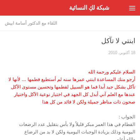
شبكة لكِ النسائية
Skip to content
اللقاء مع الدكتور أسامة ابيش
ابنتي لا تآكل
18 أكتوبر، 2010
السلام عليكم ورحمة الله
أرجو منك المساعدة ابنتي عمرها سنه لم أستطيع فطمها … لأنها لا
تآكل بشكل جيد أبدا فما هو السبيل لفطمها وتحسين مستوى الآكل
عندها مع العلم آني أبدل كل الجهد في اختيار نوعية الآكل واختيار
صحون ذات مناظر جميلة ولكن لا فائد من كل هذا
الجواب :
الفطام في هذا العمر مبكر قليلاً ولا بأس بتقليل عدد الرضعات
اليومية وذلك بزيادة الوجبات اليومية ولكن لا بد من الرضاع
والله أعلم