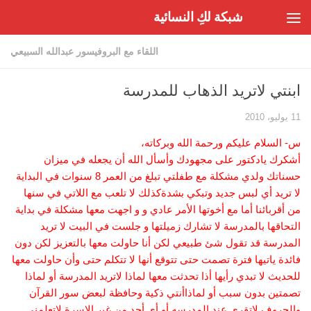
شبكة لكِ النسائية
Skip to content
اللقاء مع البروفيسور عبدالله السبيعي
ابنتي لاتريد الذهاب للمدرسة
11 يوليو، 2010
س- السلام عليكم ورحمة الله وبركاته،
أشكرك يادكتور على مجهودك وأسأل الله أن يجعله في ميزان
حسناتك ولدي مشكلة مع طفلتي تبلغ من العمر 8 سنوات في البداية
لا تريد أي لبس جديد وتبكي بشدةكذلك لا تلعب مع اللاتي في سنها
من أقربائنا أما مع أخوتها الأمر عادي و و اجهت معها مشكلة في بداية
التحاقها بالمدرسة لا تشارك زميلتها و جلست في البيت لا تريد
المدرسة قد تقول شئ طبيعي لكن أنا حاولت معها بالتعزيز لكن دون
فائدة ياتيها فترة تصمت حتى تتوقع أنها لا تتكلم حتى وأن حاولت معها
للحديث لا تبدي رأيها أذا تحدثت معها لماذا لاتريد المدرسة أو لماذا
تصمتين بدون سبب أو لماذاأنتي ذكية وحافظة لبعض سور القرآن
والحروف لاتقري عند المدرسه أو أي أحد من غير الاسرة لاتعلمني