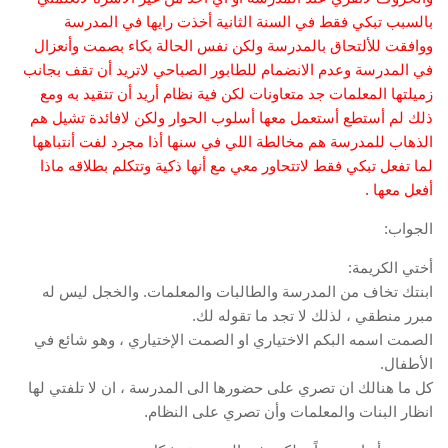
بالسبب تبكي فقط في السنة الثانية أخذت رايها في المدرسة
ووافقت للألتحاق بالمدرسة ولكن نفس الحالة بكاء بصمت وأنعزال
في المدرسة وعدم الانضمام للطابور الصباحي لاتريد أن تقف بجانب
زميلتها المعلمات جد متعاونات لكن فية نظام أريد أن تتقيد به ومع
ذلك لم أستطع أستعمل معها أسلوب الحوار ولكن لافائدة تشيل هم
الذهاب للمدرسة هم مخالطة اللي في سنها أذا مجرد لفت أنتباهها
لما تفعل تبكي فقط لاتتحاور معي مع أنها ذكية وتتكلم بطلاقه ماذا
أفعل معها .
الجواب:
أختي الكريمة:
ابنتك تخاف من المدرسة والطالبات والمعلمات. والخجل ليس له
مبرر منطقي ، لذلك لا تجد ما تقوله لك.
الصمت اسمه البكم الاختياري او الصمت الإختياري ، وهو شائع في
الأطفال.
كل ما هنالك ان تصري على حضورها الى المدرسة ، ان لا تلفتي لها
انظار البنات والمعلمات وأن تصري على النظام.