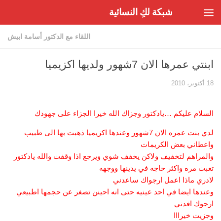
شبكة لكِ النسائية
Skip to content
اللقاء مع الدكتور أسامة ابيش
ابنتي عمرها الان 7شهور ولديها اكزيميا
18 أكتوبر، 2010
السلام عليكم …يادكتور وجزاك الله خيرا الجزاء على جهودك
لدي بنت عمره الان 7شهور وعندها اكزيميا ذهبت بها الى طبيب
واعطاني بعض الكريمات
والمراهم لتخفيف ولاكن يخفف شوي ويرجع اذا وقفت والله يادكتور
تعبت مره واكثر حاجه في يدينها ووجهه
لادري ماذا اعمل ارجواك ساعدني
وعندها ايضا في احد عينيه حتى انه احينن تصغر عن حجمها اطبيعي
ارجوك افدني
وجزيت خيرااا