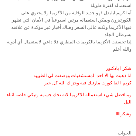
استعماله لفترة طويلة
أما كريم ايليدل فهو جديد للوقاية من الأكزيما ولا يحتوي على
الكورتيزون ويمكن استعماله مرتين اسبوعياً في الأمان التي تظهر
فيها الأكزيما ولكنه غالي السعر وهناك أخبار غير مؤكدة عن علاقته
بسرطان الجلد
إذا تحسنت الأكزيما بالكريمات المطري فلا داعي لاستعمال أي أدوية
والله أعلم
شكراا يادكتور
انا ذهبت بها الا احد المستشفيات ووصفت لي الطبيبه
كريم ا لفا كورت مارئيك فيه وجزاك الله كل خير
وماافضل شيء استعماله للاكزيما لانه تحك جسمه وتبكي خاصه اثناء
اليل
وشكراااا
الجواب :