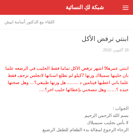
شبكة لكِ النسائية
Skip to content
اللقاء مع الدكتور أسامة ابيش
ابنتي ترفض الأكل
18 أكتوبر، 2010
ابنتي عمرها9 اشهر ترفض الاكل تماما فقط الحليب في الرضعه علما
بان حليبها سميلاك وزنها 7كيلو لم تطلع اسنانها لاتجلس تزحف فقط
علما باني اعطيها فيتامين د …….. هل وزنها طبيعي؟… وهل صحتها
جيده ؟…… وهل تنصحني بإعطائها حليب اخر؟….
الجواب :
بسم الله الرحمن الرحيم
لا بأس بحليب سيميلاك
الرجاء الرجوع لمقالة بدء الطعام للطفل الرضيع