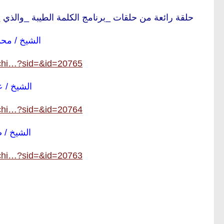
حلقة رائعة من حلقات _برنامج الكلمة الطيبة _والذي يعرض ف
الشيخ / مح
archi…?sid=&id=20765
الشيخ / ع
archi…?sid=&id=20764
الشيخ / 
archi…?sid=&id=20763