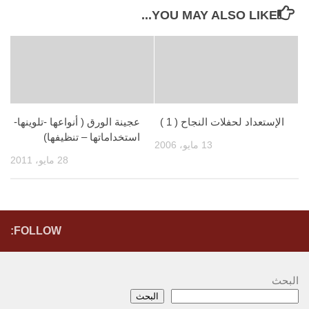
YOU MAY ALSO LIKE...
الإستعداد لحفلات النجاح ( 1 )
عجينة الورق ( أنواعها -تلوينها-
استخداماتها – تنظيفها)
13 مايو، 2006
28 مايو، 2011
FOLLOW:
البحث
البحث