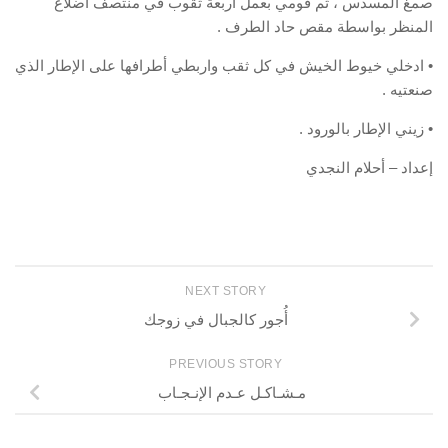
صمغ المسدس ، ثم قومي بعمل أربعة ثقوب في منتصف أضلاع
المنظر بواسطة مقص حاد الطرف .
• ادخلي خيوط الخيش في كل ثقب واربطي أطرافها على الإطار الذي
صنعتيه .
• زيني الإطار بالورود .
إعداد – أحلام النجدي
NEXT STORY
أُجور كالجبال في زوجك
PREVIOUS STORY
مـشـاكـل عـدم الإنـجـاب