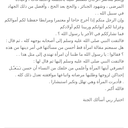
المرضى ، وشهود الجنائز ، والحج بعد الحج ، وأفضل من ذلك الجهاد
في سبيل الله . .
وإن الرجل منكم إذا أخرج حاجا أو معتمرا ومرابطا حفظنا لكم أموالكم
وغزلنا لكم أثوابكم وربينا لكم أولادكم
فما نشارككم في الأجر يا رسول الله ؟ .
فالتفت النبي صلى الله عليه وسلم إلى أصحابه بوجهه كله ، ثم قال :
هل سمعتم مقالة امرأة قط أحسن من مسألتها في أمر دينها من هذه
؟ فقالوا : يا رسول الله ما ظننا أن امرأة تهتدي إلى مثل هذا . .
فالتفت النبي صلى الله عليه وسلم إليها ثم قال لها :
انصرفي أيتها المرأة وأعلمي من خلفك من النساء أن حسن تـَبـَعـّـل
إحداكن لزوجها وطلبها مرضاته واتباعها موافقته تعدل ذلك كله .
. فأدبرت المرأة وهي تهلل وتكبر استبشارا .
فالله أكبر .
اختيار ربي أسألك الجنة