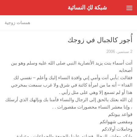
شبكة لكِ النسائية
Skip to content
همسات زوجية
أُجور كالجبال في زوجك
2 سبتمبر، 2006
أتت أسماء بنت يزيد الأنصارية النبي صلى الله عليه وسلم وهو بين
أصحابه
فقالت :بأبي أنت وأمي إني وافدة النساء إليك وأعلم – نفسي لك
الفداء – أنه ما من امرأة كائنة في شرق ولا غرب سمعت بمخرجي
هذا أو لم تسمع إلا وهي على مثل رأيي .
إن الله بعثك بالحق إلى الرجال والنساء فآمنا بك وبإلهك الذي أرسلك
، وإنا معشر النساء محصورات مقصورات . .
قواعد بيوتكم
ومقضى شهواتكم
وحاملات أولادكم
وإنكم معاشر الرجال فضلتم علينا بالجمعة والجماعات ، وعيادة