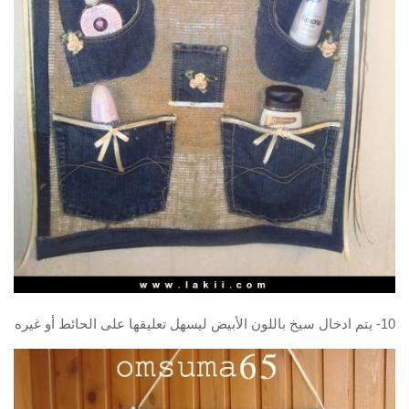
10- يتم ادخال سيخ باللون الأبيض ليسهل تعليقها على الحائط أو غيره