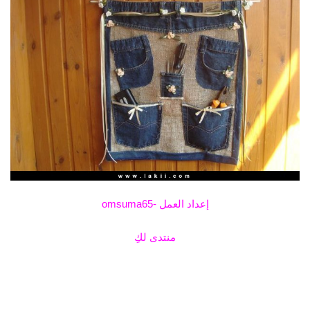
إعداد العمل -omsuma65
منتدى لكِ