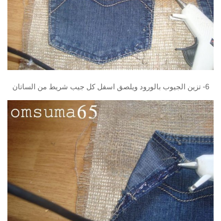
6- تزين الجيوب بالورود ويلصق اسفل كل جيب شريط من الساتان