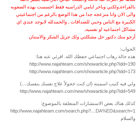
بالقراءة,ولكني وباخر ايامي الدراسيه فقط احسست بهذه الصعوبه
والى الان وانا منزعجه جدا من هذا الوضع بالرغم من اجتماعيتي
الكبيرة مع الناس وحبي للصداقات , والحمدلله لايوجد عندي اي
مشاكل اجتماعيه او نفسيه,
أرجو منك دكتور حل مشكلتي ولك جزيل الشكر والامتنان
الجواب:
هذه حالة رهاب اجتماعي حفظك الله. اقرئي عنه هنا:
http://www.najahteam.com/showarticle.php?idd=190
http://www.najahteam.com/showarticle.php?idd=173
ولي فيه كتيب اسميته (ان كنت خجولاً علاج نفسك بنفسك…)
http://www.najahteam.com/new/showarticle.php?idd=549
كذلك هناك بعض الاستشارات المتعلقة بالموضوع:
http://www.najahteam.com/search.php?…DA%ED&search=1
والسلام