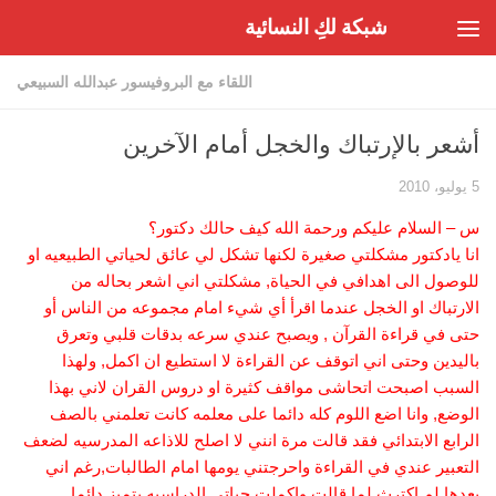
شبكة لكِ النسائية
Skip to content
اللقاء مع البروفيسور عبدالله السبيعي
أشعر بالإرتباك والخجل أمام الآخرين
5 يوليو، 2010
س – السلام عليكم ورحمة الله كيف حالك دكتور؟
انا يادكتور مشكلتي صغيرة لكنها تشكل لي عائق لحياتي الطبيعيه او
للوصول الى اهدافي في الحياة, مشكلتي اني اشعر بحاله من
الارتباك او الخجل عندما اقرأ أي شيء امام مجموعه من الناس أو
حتى في قراءة القرآن , ويصبح عندي سرعه بدقات قلبي وتعرق
باليدين وحتى اني اتوقف عن القراءة لا استطيع ان اكمل, ولهذا
السبب اصبحت اتحاشى مواقف كثيرة او دروس القران لاني بهذا
الوضع, وانا اضع اللوم كله دائما على معلمه كانت تعلمني بالصف
الرابع الابتدائي فقد قالت مرة انني لا اصلح للاذاعه المدرسيه لضعف
التعبير عندي في القراءة واحرجتني يومها امام الطالبات,رغم اني
بعدها لم اكترث لما قالت واكملت حياتي الدراسيه بتميز دائما