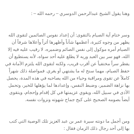
وهنا يقول الشيخ عبدالرحمن الدوسري – رحمه الله – :
وسر ختام آية الصيام بالتقوى: أن إعداد نفوس الصائمين لتقوى الله
يظهر من وجوه كثيرة، أعظمها شأناً وأظهرها أثراً وأعلاها شرفاً أن
الصيام أمره موكول إلى نفس الصائم وضميره، لا رقيب عليه فيه إلا
الله، فهو سر بين العبد وربه لا يطلع عليه أحد سواه، لأنه يستطيع أن
يفطر سراً مختفياً عن أقرب قريب، ولكنه لتقوى الله يلتزم الأمانة في
حفظ الصيام، مهما سنح له ما يشتهي أو يغري. فمواصلة ذلك شهراً
كاملاً عن تقوى ومراقبة وحياء من الله يصاحبه في هذه المدة، يحصل
بها نزاهة الضمير، وضبط النفس، وإعدادها لما يؤهلها للخير، وتحمل
الأذى في سبيل الله، ويقوي عزيمتها في كل إقدام وإحجام، ويتقوى
أيضاً بصومه الصحيح على كبح جماح شهوته ونزوات نفسه.
ومن أجمل ما دونته سيرة عمر بن عبد العزيز تلك الوصية التي كتب
بها إلى أحد رجال ذلك الزمان فقال :