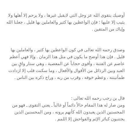
أوصيك بتقوى الله عز وجل التي لايقبل غيرها ، ولا يرحم إلا أهلها ولا
يثيب إلا عليها ؛ فإن الواعظين بها كثير والعاملين بها قليل ، جعلنا الله
وإياك من المتقين .
وصدق رحمه الله تعالى في كون الواعظين بها كثير ، والعاملين بها
قليل . فإن هذا أوضح ما يكون في مثل هذا الزمان . وإلا فهي أعظم
عاصم عن الفتنة ، وأقوى حجاباً عن المعصية ، وهي ستار واقٍ بين
العبد وبين الرذائل من الأقوال والأفعال ، وما سكنت قلب إلا ازدادت
طمأنينته ، وعظم خوفه ، وقرب من ربه ، وراج ذكره بين الناس .
قال بن رجب رحمه الله تعالى :
ومن صار له هذا المقام حالاً دائماً أو غالباً ـ يعني التقوى ـ فهو من
المحسنين الذين يعبدون الله كأنهم يرونه ، ومن المحسنين الذين
يجتنبون كبائر الإثم والفواحش إلا اللمم .