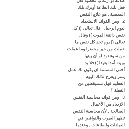
طاعة أو ارتكاب معصية فان
فعل تلك الطاعة أوترك تلك
المعصية , هو علاج النفس .
2_ ومن الفوائد الاستعداد
ليوم الرحيل , قال تعالى (( كل
نفس ذائقة الموت )) وقال
تعالى (( يوم تجد كل نفس ما
عملت من خير محضرا وما عملت
من سوء تود لو أن بينها
وبينه أمدا بعيدا )) فلا بد
أختي المسلمة ان يكون لك عمل
يسر ويفرح لذلك اليوم
العظيم فهل تستيقظين من
الغفلة ؟
3_ ومن فوائد محاسبة النفس
الازدياد من الأعمال
الصالحة , لأن محاسبة النفس
تظهر العيوب والنواقص في
العبادات والطاعات , وعندما