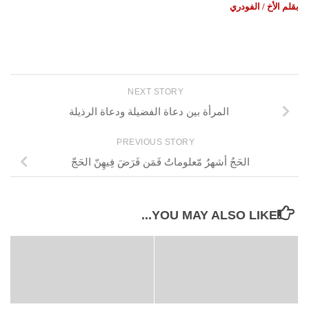
بقلم الأخ / الفودري
NEXT STORY
المرأة بين دعاة الفضيلة ودعاة الرذيلة
PREVIOUS STORY
الحَجُ أشهرٌ مّعلوماتُ فَمَن فَرَضَ فِيهِنّ الحَجّ
YOU MAY ALSO LIKE...