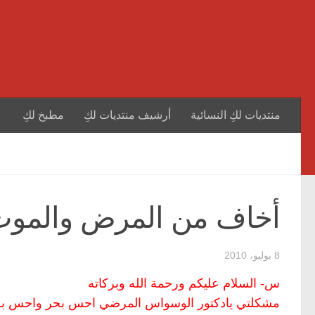
منتديات لكِ النسائية
أرشيف منتديات لكِ
مطبخ لكِ
أخاف من المرض والمو
8 يوليو، 2010
س- السلام عليكم ورحمة الله وبركاته
مشكلتي يادكتور الوسواس المرضي احس بحر واحس 