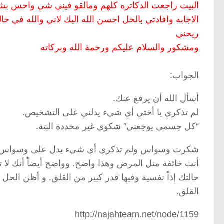
البيت راجعت الدكاتره كلهم ومالقو فيني شي واحس بش
الاجابه وافادتي بالحل احسن الله اليك لاني والله في
ريحني
ومشكور والسلام عليكم ورحمة الله وبركاته
الجواب:
أسأل الله أن يرفع عنك.
لم تذكري يا أختي أي شيء يدلني على التشخيص.
“كل جسمي يوجعني” شكوى غير محددة البتة.
شكرت وسواس ولم تذكري أي شيء يدل على وسواس.
أنت خائفة منل المرض وهذا واضح. وواضح أيضاً أنك ل
حالتك إذاً نفسية وفيها قدر كبير من القلق. و أظن الح
القلق.
http://najahteam.net/node/1159