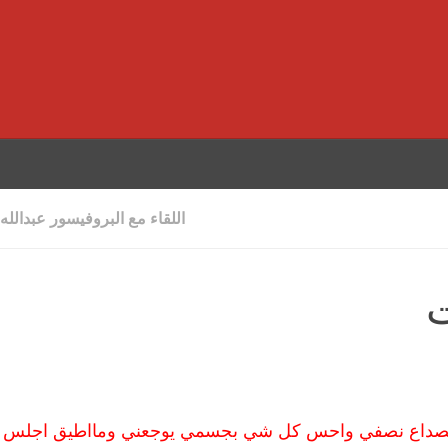
اللقاء مع البروفيسور عبدالله
ت
بصداع نصفي واحس كل شي بجسمي يوجعني ومااطيق اجلس 