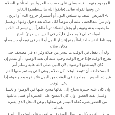
الموجود منهما , فإنه يصلي على حسب حاله , وليس له تأخير الصلاه
عن وقتها لقوله تعالى (فاتقوا الله مااستطعتم) التغابن.
6- المريض المصاب بسلس البول أو أستمرار خروج الدم أو الريح ,
ولم يبرأ بمعالجته , عليه أن يتوضأ لكل صلاة بعد دخول وقتها , ويغسل
ما يصيب بدنه وثوبه , أو يجعل للصلاة ثوباً طاهراً , إن تيسر له ذلك ,
لقوله تعالى ( وماجعل عليكم في الدين من حرج) الحج .
ويحتاط لنفسه احتياطاً يمنع إنتشار البول أو الدم في ثوبه أو جسمه أو
مكان صلاته .
وله أن يفعل في الوقت ما تيسر من صلاة وقراءه في مصحف حتى
يخرج الوقت فإذا خرج الوقت وجب عليه أن يعيد الوضوء , أو يتيمم إن
كان لايستطيع الوضوء , لان النبي صلى الله عليه وسلم أمر
المستحاضة أن تتوضأ لوقت كل صلاة , وهي التي يستمر معها الدم
غير دم الحيض , وماخرج في الوقت من البول فلا يضره بعد وضوئه إذا
دخل الوقت .
وإن كان عليه جبيرة يحتاج إلى بقائها مسح عليها في الوضوء والغسل
, وغسل بقيه العضو , وإن كان المسح على الجبيرة أو غسل مايليها
من العضو يضره كفاه التيمم عن محلها , وعن المحل الذي يضره
غسله .
ويبطل التيمم بكل ما يبطل الوضوء , وبالقدره على استعمال الماء ,