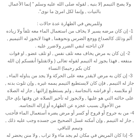
ولا يصح التيمم إلا بنيه , لقوله صلى الله عليه وسلم ” إنما الأعمال
بالنيات , وإنما لكل امرئ ما نوى”.
وللمريض في الطهارة عدة حالات :
1- إن كان مرضه يسير لا يخاف من استعمال الماء معه تلفاً ولا زياده
ألم وذلك كالصداع ووجع الضرس ونحوهما , فهذا لايجوز له التيميم ,
لان اباحته لنفي الضرر ولاضرر عليه .
2- إن كان به مرض يخاف معه تلف نفس , او تلف عضو , او فوات
منفعه , فهذا يجوز له التيمم لقوله تعالى ( ولاتقتلوا أنفسكم إن الله
كان بكم رحيما) النساء
3- إن كان به مرض لايقدر معه على الحركة ولا يجد من يناوله الماء ,
جاز له التيمم , فإن كان لايستطيع التيمم يممه غيره , وإن تلوث بدنه ,
أو ملابسه , أو فراشه بالنجاسة , ولم يستطيع إزالتها , جاز له الصلاه
على حالته التي هو عليها , ولايجوز له تأخير الصلاه عن وقتها بإي حال
من الأحوال بسبب عجزه عن الطهاره أو إزاله النجاسه.
4- من به جروح أو قروح أو كسر أو مرض يضره أستعمال الماء فأجنب
, جاز له التيمم , وإن أمكنه غسل الصحيح من جسده وجب عليه ذلك ,
وتيمم للباقي.
5- إذا كان المريض في مكان لم يجد ماء ولا تراب , ولا منن يحضر له