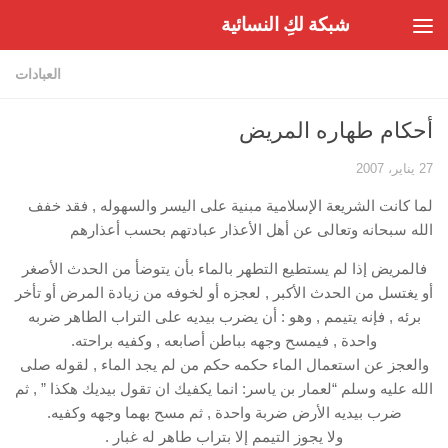
شبكة لكِ النسائية
Skip to content
العبادات
أحكام طهاره المريض
27 يناير، 2007
لما كانت الشريعة الإسلامية مبنية على اليسر والسهوله , فقد خفف
الله سبحانه وتعالى عن أهل الأعذار عبادتهم بحسب أعذارهم
فالمريض إذا لم يستطيع التطهر بالماء بأن يتوضأ من الحدث الأصغر
أو يغتسل من الحدث الأكبر , لعجزه أو لخوفه من زيادة المرض أو تأخر
برئه , فإنه يتيمم , وهو : أن يضرب بيديه على التراب الطاهر ضربه
واحدة , فيمسح وجهه بباطن أصابعه , وكفيه براحته.
والعجز عن استعمال الماء حكمه حكم من لم يجد الماء , لقوله صلى
الله عليه وسلم “لعمار بن ياسر: انما يكفيك ان تقول بيديك هكذا ” , ثم
ضرب بيديه الأرض ضربة واحدة , ثم مسح بهما وجهه وكفيه.
ولا يجوز التيمم إلا بتراب طاهر له غبار .