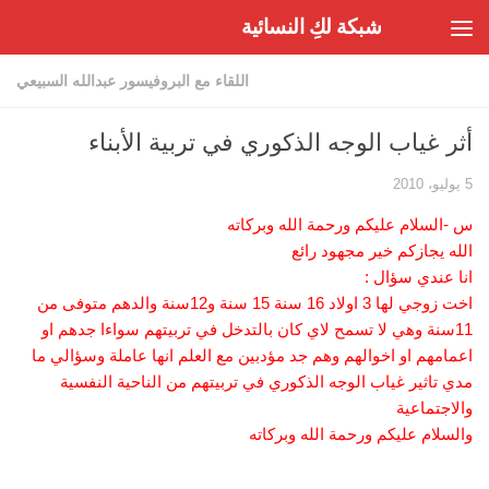
شبكة لكِ النسائية
Skip to content
اللقاء مع البروفيسور عبدالله السبيعي
أثر غياب الوجه الذكوري في تربية الأبناء
5 يوليو، 2010
س -السلام عليكم ورحمة الله وبركاته
الله يجازكم خير مجهود رائع
انا عندي سؤال :
اخت زوجي لها 3 اولاد 16 سنة 15 سنة و12سنة والدهم متوفى من
11سنة وهي لا تسمح لاي كان بالتدخل في تربيتهم سواءا جدهم او
اعمامهم او اخوالهم وهم جد مؤدبين مع العلم انها عاملة وسؤالي ما
مدي تاثير غياب الوجه الذكوري في تربيتهم من الناحية النفسية
والاجتماعية
والسلام عليكم ورحمة الله وبركاته