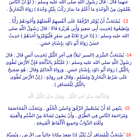
عنهما قَالَ : قَالَ رَسُولُ اللَّهِ صلى الله عليه وسلم : ( لَوْ أَنَّ النَّاسَ
يَعْلَمُونَ مِنْ الْوَحْدَةِ مَا أَعْلَمُ مَا سَارَ رَكْبٌ بِلَيْلٍ وَحْدَهُ ) رَوَاهُ الْبُخَارِيُّ .
13-
يُسْتَحَبُّ أَنْ يُؤَمِّرَ الرِّفْقَةُ عَلَى أَنْفُسِهِمْ أَفْضَلَهُمْ وَأَجْوَدَهُمْ رَأْيًا ,
وَيُطِيعُوهُ لِحَدِيثِ أَبِي سَعِيدٍ وَأَبِي هُرَيْرَةَ قَالَا : قَالَ رَسُولُ اللَّهِ صلى
الله عليه وسلم : ( إذَا خَرَجَ ثَلاثَةٌ فِي سَفَرٍ فَلْيُؤَمِّرُوا أَحَدَهُمْ ) حَدِيثٌ
حَسَنٌ رَوَاهُ أَبُو دَاوُد بِإِسْنَادٍ حَسَنٍ .
14-
يُسْتَحَبُّ السُّرَى (السير ليلاً) فِي آخِرِ اللَّيْلِ لِحَدِيثِ أَنَسٍ قَالَ : قَالَ
رَسُولُ اللَّهِ صلى الله عليه وسلم : ( عَلَيْكُمْ بِالدُّلْجَةِ فَإِنَّ الأَرْضَ تُطْوَى
بِاللَّيْلِ ) رَوَاهُ أَبُو دَاوُد بِإِسْنَادٍ حَسَنٍ , وَرَوَاهُ الْحَاكِمُ وَقَالَ : هُوَ صَحِيحٌ
عَلَى شَرْطِ الْبُخَارِيِّ وَمُسْلِمٍ , وَقَالَ فِي رِوَايَةٍ : ( ِإنَّ الأَرْضَ تُطْوَى
بِاللَّيْلِ لِلْمُسَافِرِ ) .
وَالدُّلْجَة سَيْر آخِر اللَّيْل , وَقِيلَ سَيْر اللَّيْل كُلّه
15-
يَنْبَغِي لَهُ أَنْ يَسْتَعْمِلَ الرِّفْقَ وَحُسْنَ الْخُلُقِ , وَيَتَجَنَّبَ الْمُخَاصَمَةَ
وَمُزَاحَمَةَ النَّاسِ فِي الطُّرُقِ , وَأَنْ يَصُونَ لِسَانَهُ مِنْ الشَّتْمِ وَالْغِيبَةِ
وَلَعْنَةِ الدَّوَابِّ وَجَمِيعِ الْأَلْفَاظِ الْقَبِيحَةِ .
16-
ُسْتَحَبُّ لِلْمُسَافِرِ أَنْ يُكَبِّرَ إذَا صَعِدَ مكانا عالياً من الأرض ، وَيُسَبِّحَ