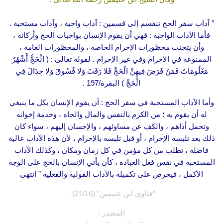
” آداب سفر الحج تنقسم إلى قسمين : آداب واجبة ، وآداب مستحبة .
فأما الآداب الواجبة : فهي أن يقوم الإنسان بواجبات الحج وأركانه ،
وأن يتجنب محظورات الإحرام الخاصة ، والمحظورات العامة ،
الممنوعة في الإحرام وفي غير الإحرام . لقوله تعالى : ( الْحَجُّ أَشْهُرٌ
مَعْلُومَاتٌ فَمَنْ فَرَضَ فِيهِنَّ الْحَجَّ فَلا رَفَثَ وَلا فُسُوقَ وَلا جِدَالَ فِي
الْحَجِّ ) البقرة/197 .
وأما الآداب المستحبة في سفر الحج : أن يقوم الإنسان بكل ما ينبغي
له أن يقوم به ؛ من الكرم بالنفس والمال والجاه ، وخدمة إخوانه
وتحمل أذاهم ، والكف عن مساوئهم ، والإحسان إليهم ، سواء كان
ذلك بعد تلبسه الإحرام ، أو قبل تلبسه بالإحرام ، لأن هذه الآداب عالية
فاضلة ، تطلب من كل مؤمن في كل زمان ومكان ، وكذلك الآداب
المستحبة في نفس فعل العبادة ، كأن يأتي الإنسان بالحج على الوجه
الأكمل ، فيحرص على تكميله بالآداب القولية والفعلية ” انتهى
“فتاوى ابن عثيمين” (21/16) .
المصدر :