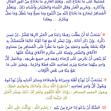
مُشْتَمِلا عَلَى مَا يَحْتَاجُ إلَيْهِ , وَيَعْلَمُ الْغَازِي مَا يَحْتَاجُ مِنْ أُمُورِ الْقِتَالِ
وَأَذْكَارِهِ , وَتَحْرِيمِ الْغَدْرِ وَقَتْلِ النِّسَاءِ وَالصِّبْيَانِ وَأَشْبَاهِ ذَلِكَ , وَيَتَعَلَّمُ
الْمُسَافِرُ لِتِجَارَةٍ مَا يَحْتَاجُ إلَيْهِ مِنْ الْبُيُوعِ وَمَا يَصِحُّ وَمَا يَبْطُلُ وَمَا يَحِلُّ
وَيَحْرُمُ . . . وهكذا
.
8-
ُسْتَحَبُّ لَهُ أَنْ يَطْلُبَ رَفِيقًا رَاغِبًا فِي الْخَيْرِ كَارِهًا لِلشَّرِّ ، إنْ نَسِيَ
ذَكَّرَهُ , وَإِنْ ذَكَرَ أَعَانَهُ , وَإِنْ تَيَسَّرَ لَهُ مَعَ هَذَا كَوْنُهُ عَالِمًا فَلْيَتَمَسَّكْ بِهِ
فَإِنَّهُ يَمْنَعُهُ بِعِلْمِهِ وَعَمَلِهِ مِنْ سُوءِ مَا يَطْرَأُ عَلَى الْمُسَافِرِ مِنْ مَسَاوِئِ
الأَخْلاقِ وَالضَّجَرِ وَيُعِينُهُ عَلَى مَكَارِمِ الأَخْلاقِ وَيَحُثُّهُ عَلَيْهَا .
ثُمَّ يَنْبَغِي أَنْ يَحْرِصَ عَلَى إرْضَاءِ رَفِيقِهِ فِي جَمِيعِ طَرِيقِهِ , وَيَحْتَمِلَ كُلُّ
وَاحِدٍ مِنْهُمَا صَاحِبَهُ وَيَرَى لِصَاحِبِهِ عَلَيْهِ فَضْلا وَحُرْمَةً , وَيَصْبِرَ عَلَى مَا
يَقَعُ مِنْهُ فِي بَعْضِ الْأَوْقَاتِ .
9-
يُسْتَحَبُّ أَنْ يُوَدِّعَ أَهْلَهُ وَجِيرَانَهُ وَأَصْدِقَاءَهُ وَسَائِرَ أَحْبَابِهِ وَأَنْ يُوَدِّعُوهُ
وَيَقُولُ كُلُّ وَاحِدٍ لِصَاحِبِهِ :
أَسْتَوْدِعُ اللَّهَ دِينَكَ وَأَمَانَتَكَ وَخَوَاتِيمَ عَمَلِكَ ,
ويقول المقيم للمسافر : زَوَّدَكَ اللَّهُ التَّقْوَى وَغَفَرَ لَكَ ذَنْبَكَ وَيَسَّرَ الْخَيْرَ
لَكَ حَيْثُمَا كُنْتَ .
10-
السُّنَّةُ أَنْ يَدْعُوَ إذَا خَرَجَ مِنْ بَيْتِهِ
: ( بِاسْمِ اللَّهِ ، تَوَكَّلْتُ عَلَى اللَّهِ ،