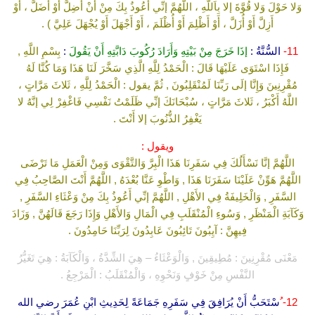
وَلا حَوْلَ وَلا قُوَّةَ إلا بِاَللَّهِ ، اللَّهُمَّ إنِّي أَعُوذُ بِكَ مِنْ أَنْ أَضِلَّ أَوْ أُضَلَّ ، أَوْ
أَزِلَّ أَوْ أُزَلَّ ، أَوْ أَظْلِمَ أَوْ أُظْلَمَ ، أَوْ أَجْهَلَ أَوْ يُجْهَلَ عَلِيَّ ) .
11-
السُّنَّةُ :
إذَا خَرَجَ مِنْ بَيْتِهِ وَأَرَادَ رُكُوبَ دَابَّتِهِ أَنْ يَقُولَ
:
بِسْمِ اللَّهِ ,
فَإِذَا اسْتَوَى عَلَيْهَا قَالَ : الْحَمْدُ لِلَّهِ الَّذِي سَخَّرَ لَنَا هَذَا وَمَا كُنَّا لَهُ
مُقْرِنِينَ وَإِنَّا إلَى رَبِّنَا لَمُنْقَلِبُونَ , ثُمَّ يقول : الْحَمْدُ لِلَّهِ ، ثَلاثَ مَرَّاتٍ ،
اللَّهُ أَكْبَرُ ، ثَلاثَ مَرَّاتٍ ، سُبْحَانَكَ إنِّي ظَلَمْتُ نَفْسِي فَاغْفِرْ لِي إنَّهُ لا
يَغْفِرُ الذُّنُوبَ إلا أَنْتَ .
ويقول :
اللَّهُمَّ إنَّا نَسْأَلُكَ فِي سَفَرِنَا هَذَا الْبِرَّ وَالتَّقْوَى وَمِنْ الْعَمَلِ مَا تَرْضَى
اللَّهُمَّ هَوِّنْ عَلَيْنَا سَفَرَنَا هَذَا , وَاطْوِ عَنَّا بُعْدَهُ , اللَّهُمَّ أَنْتَ الصَّاحِبُ فِي
السَّفَرِ , وَالْخَلِيفَةُ فِي الأَهْلِ , اللَّهُمَّ إنِّي أَعُوذُ بِكَ مِنْ وَعْثَاءِ السَّفَرِ ,
وَكَآبَةِ الْمَنْظَرِ , وَسُوءِ الْمُنْقَلَبِ فِي الْمَالِ وَالأَهْلِ وَإِذَا رَجَعَ قَالَهُنَّ , وَزَادَ
فِيهِنَّ : آيِبُونَ تَائِبُونَ عَابِدُونَ لِرَبِّنَا حَامِدُونَ .
مَعْنَى مُقْرِنِينَ : مُطِيقِينَ , وَالْوَعْثَاءُ – هِيَ الشِّدَّةُ ، وَالْكَآبَةُ : هِيَ تَغَيُّرُ
النَّفْسِ مِنْ خَوْفٍ وَنَحْوِهِ ، وَالْمُنْقَلَبُ : الْمَرْجِعُ .
12-
ُسْتَحَبُّ أَنْ يُرَافِقَ فِي سَفَرِهِ جَمَاعَةً لِحَدِيثِ ابْنِ عُمَرَ رضي الله