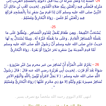
24-
السُّنَّةُ إذَا وَصَلَ مَنْزِلَهُ أَنْ يَبْدَأَ قَبْلَ دُخُولِهِ بِالْمَسْجِدِ الْقَرِيبِ إلَى
مَنْزِلِهِ فَيُصَلِّي فِيهِ رَكْعَتَيْنِ بِنِيَّةِ صَلاةِ الْقُدُومِ , لِحَدِيثِ كَعْبِ بْنِ مَالِكٍ أَنَّ
النَّبِيَّ صلى الله عليه وسلم كَانَ إذَا قَدِمَ مِنْ سَفَرٍ بَدَأَ بِالْمَسْجِدِ فَرَكَعَ
فِيهِ رَكْعَتَيْنِ ثُمَّ جَلَسَ . رَوَاهُ الْبُخَارِيُّ وَمُسْلِمٌ .
25-
يُسْتَحَبُّ النَّقِيعَةُ , وَهِيَ طَعَامٌ يُعْمَلُ لِقُدُومِ الْمُسَافِرِ , وَيُطْلَقُ عَلَى مَا
يَعْمَلُهُ الْمُسَافِرُ الْقَادِمُ , وَعَلَى مَا يَعْمَلُهُ غَيْرُهُ لَهُ , وَمِمَّا يُسْتَدَلُّ بِهِ لَهَا
حَدِيثُ جَابِرٍ صلى الله عليه وسلم أَنَّ رَسُولَ اللَّهِ صلى الله عليه وسلم
لَمَّا قَدِمَ الْمَدِينَةَ مِنْ سَفَرِهِ نَحَرَ جَزُورًا أَوْ بَقَرَةً . رَوَاهُ الْبُخَارِيُّ
.
26 –
يَحْرُمُ عَلَى الْمَرْأَةِ أَنْ تُسَافِرَ من غير محرم مِنْ غَيْرِ ضَرُورَةٍ ،
سَوَاءٌ بَعُدَ أَمْ قَرُبَ , لِحَدِيثِ أَبِي هُرَيْرَةَ رضي الله عنه قَالَ : قَالَ رَسُولُ
اللَّهِ صلى الله عليه وسلم : ( لا يَحِلُّ لامْرَأَةٍ تُؤْمِنُ بِاَللَّهِ وَالْيَوْمِ الآخِرِ
تُسَافِرُ مَسِيرَةَ يَوْمٍ وَلَيْلَةٍ إلا مَعَ ذِي مَحْرَمٍ عَلَيْهَا ) رَوَاهُ الْبُخَارِيُّ وَمُسْلِمٌ
” .
انتهى كلام النووي رحمه الله ملخصاً مع تصرف يسير .
وقال الشيخ ابن عثيمين رحمه الله تعالى :