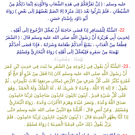
عليه وسلم : ( إنَّ تَفَرُّقَكُمْ فِي هَذِهِ الشِّعَابِ وَالأَوْدِيَةِ إنَّمَا ذَلِكُمْ مِنْ
الشَّيْطَانِ ، فَلَمْ يَنْزِلُوا بَعْدَ ذَلِكَ مَنْزِلا إلا انْضَمَّ بَعْضُهُمْ إلَى بَعْضٍ ) رَوَاهُ
أَبُو دَاوُد بِإِسْنَادٍ حَسَنٍ .
22-
السُّنَّةُ لِلْمُسَافِرِ إذَا قَضَى حَاجَتَهُ أَنْ يُعَجِّلَ الرُّجُوعَ إلَى أَهْلِهِ ،
لِحَدِيثِ أَبِي هُرَيْرَةَ أَنَّ رَسُولَ اللَّهِ صلى الله عليه وسلم قَالَ : ( السَّفَرُ
قِطْعَةٌ مِنْ الْعَذَابِ ، يَمْنَعُ أَحَدَكُمْ طَعَامَهُ وَشَرَابَهُ ، فَإِذَا قَضَى أَحَدُكُمْ
نَهْمَتَهُ مِنْ سَفَرِهِ فَلِيُعَجِّلْ إلَى أَهْلِهِ ) رَوَاهُ الْبُخَارِيُّ وَمُسْلِمٌ
نَهْمَتُهُ : مَقْصُودُهُ .
.
23-
السُّنَّةُ أَنْ يَقُولَ فِي رُجُوعِهِ مِنْ السَّفَرِ مَا ثَبَتَ فِي حَدِيثِ ابْنِ عُمَرَ
أَنَّ رَسُولَ اللَّهِ صلى الله عليه وسلم كَانَ إذَا قَفَلَ مِنْ غَزْوٍ أَوْ حَجٍّ أَوْ
عُمْرَةٍ يُكَبِّرُ عَلَى كُلِّ شَرَفٍ مِنْ الأَرْضِ (مكان مرتفع) ثَلاثَ تَكْبِيرَاتٍ , ثُمَّ
يَقُولُ : لا إلَهَ إلا اللَّهُ ، وَحْدَهُ لا شَرِيكَ لَهُ , لَهُ الْمُلْكُ وَلَهُ الْحَمْدُ , وَهُوَ
عَلَى كُلِّ شَيْءٍ قَدِيرٌ , آيِبُونَ تَائِبُونَ عَابِدُونَ سَاجِدُونَ لِرَبِّنَا حَامِدُونَ
صَدَقَ اللَّهُ وَعْدَهُ , وَنَصَرَ عَبْدَهُ وَهَزَمَ الأَحْزَابَ وَحْدَهُ . رَوَاهُ الْبُخَارِيُّ
وَمُسْلِمٌ . وَعَنْ أَنَسٍ قَالَ : أَقْبَلْنَا مَعَ النَّبِيِّ صلى الله عليه وسلم حَتَّى
إذَا كُنَّا بِظَهْرِ الْمَدِينَةِ قَالَ : ( آيِبُونَ تَائِبُونَ عَابِدُونَ لِرَبِّنَا حَامِدُونَ , فَلَمْ
يَزَلْ يَقُولُ ذَلِكَ حَتَّى قَدِمْنَا الْمَدِينَةَ ) رَوَاهُ مُسْلِمٌ .