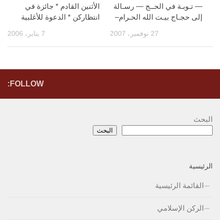
— تـوبـة في الحــج — رسـالة
الأثنين القادم * جائزة في
إلى حجـاج بيـت الله الحـرام–
انتظاركن * الدعوة للأغلبية
27 نوفمبر، 2007
7 يناير، 2006
FOLLOW:
البحث
البحث
الرئيسية
القائمة الرئيسية
الركن الإسلامي