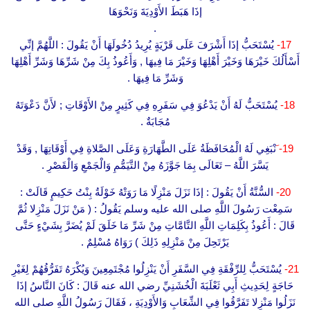
إذَا هَبَطَ الأَوْدِيَةَ وَنَحْوَهَا
.
17-
يُسْتَحَبُّ إذَا أَشْرَفَ عَلَى قَرْيَةٍ يُرِيدُ دُخُولَهَا أَنْ يَقُولَ : اللَّهُمَّ إنِّي
أَسْأَلُكَ خَيْرَهَا وَخَيْرَ أَهْلِهَا وَخَيْرَ مَا فِيهَا , وَأَعُوذُ بِكَ مِنْ شَرِّهَا وَشَرِّ أَهْلِهَا
وَشَرِّ مَا فِيهَا .
18-
يُسْتَحَبُّ لَهُ أَنْ يَدْعُوَ فِي سَفَرِهِ فِي كَثِيرٍ مِنْ الأَوْقَاتِ ; لأَنَّ دَعْوَتَهُ
مُجَابَةٌ .
19-
َنْبَغِي لَهُ الْمُحَافَظَةُ عَلَى الطَّهَارَةِ وَعَلَى الصَّلاةِ فِي أَوْقَاتِهَا , وَقَدْ
يَسَّرَ اللَّهُ – تَعَالَى بِمَا جَوَّزَهُ مِنْ التَّيَمُّمِ وَالْجَمْعِ وَالْقَصْرِ .
20-
السُّنَّةُ أَنْ يَقُولَ : إذَا نَزَلَ مَنْزِلًا مَا رَوَتْهُ خَوْلَةُ بِنْتُ حَكِيمٍ قَالَتْ :
سَمِعْت رَسُولَ اللَّهِ صلى الله عليه وسلم يَقُولُ : ( مَنْ نَزَلَ مَنْزِلا ثُمَّ
قَالَ : أَعُوذُ بِكَلِمَاتِ اللَّهِ التَّامَّاتِ مِنْ شَرِّ مَا خَلَقَ لَمْ يُضَرَّ بِشَيْءٍ حَتَّى
يَرْتَحِلَ مِنْ مَنْزِلِهِ ذَلِكَ ) رَوَاهُ مُسْلِمٌ .
21-
يُسْتَحَبُّ لِلرِّفْقَةِ فِي السَّفَرِ أَنْ يَنْزِلُوا مُجْتَمِعِينَ وَيُكْرَهُ تَفَرُّقُهُمْ لِغَيْرِ
حَاجَةٍ لِحَدِيثِ أَبِي ثَعْلَبَةَ الْخُشَنِيِّ رضي الله عنه قَالَ : كَانَ النَّاسُ إذَا
نَزَلُوا مَنْزِلا تَفَرَّقُوا فِي الشِّعَابِ وَالأَوْدِيَةِ ، فَقَالَ رَسُولُ اللَّهِ صلى الله