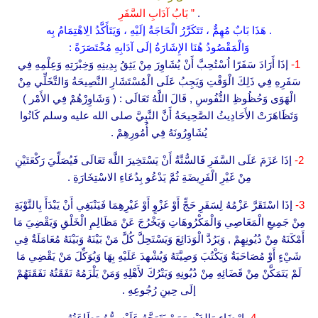
.
” بَابُ آدَابِ السَّفَرِ
. هَذَا بَابٌ مُهِمٌّ ، تَتَكَرَّرُ الْحَاجَةُ إلَيْهِ ، وَيَتَأَكَّدُ الِاهْتِمَامُ بِه
وَالْمَقْصُودُ هُنَا الإِشَارَةُ إلَى آدَابِهِ مُخْتَصَرَةً :
1-
إذَا أَرَادَ سَفَرًا اُسْتُحِبَّ أَنْ يُشَاوِرَ مِنْ يَثِقُ بِدِينِهِ وَخِبْرَتِهِ وَعِلْمِهِ فِي
سَفَرِهِ فِي ذَلِكَ الْوَقْتِ وَيَجِبُ عَلَى الْمُسْتَشَارِ النَّصِيحَةُ وَالتَّخَلِّي مِنْ
الْهَوَى وَحُظُوظِ النُّفُوسِ , قَالَ اللَّهُ تَعَالَى : ( وَشَاوِرْهُمْ فِي الأَمْر )
وَتَظَاهَرَتْ الأَحَادِيثُ الصَّحِيحَةُ أَنَّ النَّبِيَّ صلى الله عليه وسلم كَانُوا
يُشَاوِرُونَهُ فِي أُمُورِهِمْ .
2-
إذَا عَزَمَ عَلَى السَّفَرِ فَالسُّنَّةُ أَنْ يَسْتَخِيرَ اللَّهَ تَعَالَى فَيُصَلِّيَ رَكْعَتَيْنِ
مِنْ غَيْرِ الْفَرِيضَةِ ثُمَّ يَدْعُو بِدُعَاءِ الاسْتِخَارَةِ .
3-
إذَا اسْتَقَرَّ عَزْمُهُ لِسَفَرِ حَجٍّ أَوْ غَزْوٍ أَوْ غَيْرِهِمَا فَيَنْبَغِي أَنْ يَبْدَأَ بِالتَّوْبَةِ
مِنْ جَمِيعِ الْمَعَاصِي وَالْمَكْرُوهَاتِ وَيَخْرُجَ عَنْ مَظَالِمِ الْخَلْقِ وَيَقْضِيَ مَا
أَمْكَنَهُ مِنْ دُيُونِهِمْ , وَيَرُدَّ الْوَدَائِعَ وَيَسْتَحِلَّ كُلَّ مَنْ بَيْنَهُ وَبَيْنَهُ مُعَامَلَةٌ فِي
شَيْءٍ أَوْ مُصَاحَبَةٌ وَيَكْتُبَ وَصِيَّتَهُ وَيُشْهدَ عَلَيْهِ بِهَا وَيُوَكِّلَ مَنْ يَقْضِي مَا
لَمْ يَتَمَكَّنْ مِنْ قَضَائِهِ مِنْ دُيُونِهِ وَيَتْرُكَ لأَهْلِهِ وَمَنْ يَلْزَمُهُ نَفَقَتُهُ نَفَقَتَهُمْ
إلَى حِينِ رُجُوعِهِ .
4-
إرْضَاء وَالِدَيْهِ وَمَنْ يَتَوَجَّهُ عَلَيْهِ بِرُّهُ وَطَاعَتُهُ .