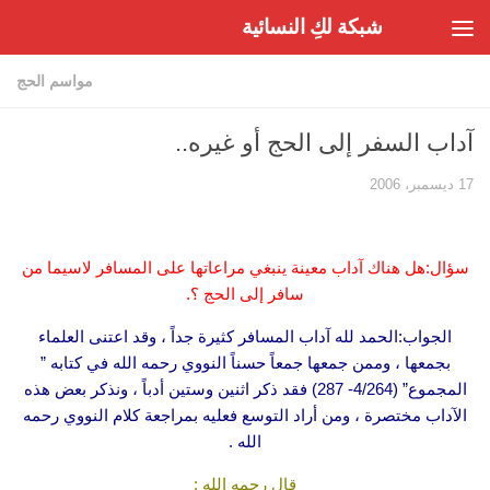
شبكة لكِ النسائية
Skip to content
مواسم الحج
آداب السفر إلى الحج أو غيره..
17 ديسمبر، 2006
سؤال:هل هناك آداب معينة ينبغي مراعاتها على المسافر لاسيما من
سافر إلى الحج ؟.
الجواب:الحمد لله
آداب المسافر كثيرة جداً ، وقد اعتنى العلماء
بجمعها ، وممن جمعها جمعاً حسناً النووي رحمه الله في كتابه ”
المجموع” (4/264- 287) فقد ذكر اثنين وستين أدباً ، ونذكر بعض هذه
الآداب مختصرة ، ومن أراد التوسع فعليه بمراجعة كلام النووي رحمه
الله .
قال رحمه الله :