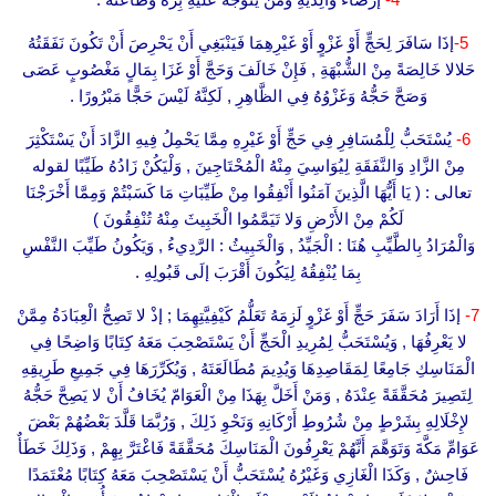
5-
إذَا سَافَرَ لِحَجٍّ أَوْ غَزْوٍ أَوْ غَيْرِهِمَا فَيَنْبَغِي أَنْ يَحْرِصَ أَنْ تَكُونَ نَفَقَتُهُ
حَلالا خَالِصَةً مِنْ الشُّبْهَةِ , فَإِنْ خَالَفَ وَحَجَّ أَوْ غَزَا بِمَالٍ مَغْصُوبٍ عَصَى
وَصَحَّ حَجُّهُ وَغَزْوُهُ فِي الظَّاهِرِ , لَكِنَّهُ لَيْسَ حَجًّا مَبْرُورًا .
6-
يُسْتَحَبُّ لِلْمُسَافِرِ فِي حَجٍّ أَوْ غَيْرِهِ مِمَّا يَحْمِلُ فِيهِ الزَّادَ أَنْ يَسْتَكْثِرَ
مِنْ الزَّادِ وَالنَّفَقَةِ لِيُوَاسِيَ مِنْهُ الْمُحْتَاجِينَ , وَلْيَكُنْ زَادُهُ طَيِّبًا لقوله
تعالى : ( يَا أَيُّهَا الَّذِينَ آمَنُوا أَنْفِقُوا مِنْ طَيِّبَاتِ مَا كَسَبْتُمْ وَمِمَّا أَخْرَجْنَا
لَكُمْ مِنْ الأَرْضِ وَلا تَيَمَّمُوا الْخَبِيثَ مِنْهُ تُنْفِقُونَ )
وَالْمُرَادُ بِالطَّيِّبِ هُنَا : الْجَيِّدُ , وَالْخَبِيثُ : الرَّدِيءُ , وَيَكُونُ طَيِّبَ النَّفْسِ
بِمَا يُنْفِقُهُ لِيَكُونَ أَقْرَبَ إلَى قَبُولِهِ .
7-
إذَا أَرَادَ سَفَرَ حَجٍّ أَوْ غَزْوٍ لَزِمَهُ تَعَلُّمُ كَيْفِيَّتِهِمَا ; إذْ لا تَصِحُّ الْعِبَادَةُ مِمَّنْ
لا يَعْرِفُهَا , وَيُسْتَحَبُّ لِمُرِيدِ الْحَجِّ أَنْ يَسْتَصْحِبَ مَعَهُ كِتَابًا وَاضِحًا فِي
الْمَنَاسِكِ جَامِعًا لِمَقَاصِدِهَا وَيُدِيمَ مُطَالَعَتَهُ , وَيُكَرِّرَهَا فِي جَمِيعِ طَرِيقِهِ
لِتَصِيرَ مُحَقَّقَةً عِنْدَهُ , وَمَنْ أَخَلَّ بِهَذَا مِنْ الْعَوَامّ يُخَافُ أَنْ لا يَصِحَّ حَجُّهُ
لإِخْلَالِهِ بِشَرْطٍ مِنْ شُرُوطِ أَرْكَانِهِ وَنَحْوِ ذَلِكَ , وَرُبَّمَا قَلَّدَ بَعْضُهُمْ بَعْضَ
عَوَامِّ مَكَّةَ وَتَوَهَّمَ أَنَّهُمْ يَعْرِفُونَ الْمَنَاسِكَ مُحَقَّقَةً فَاغْتَرَّ بِهِمْ , وَذَلِكَ خَطَأٌ
فَاحِشٌ , وَكَذَا الْغَازِي وَغَيْرُهُ يُسْتَحَبُّ أَنْ يَسْتَصْحِبَ مَعَهُ كِتَابًا مُعْتَمَدًا