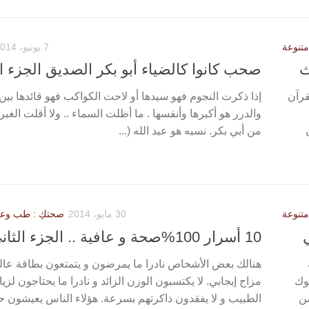
متنوعة
7 يونيو، 2014
ث
صحب كانوا كالضياء أبو بكر الصديق الجزء ا
قرآن
إذا ذكرت النجوم فهو سيدها أو لاحت الكواكب فهو قائدها بين 
والدرر هو أكبرها وأنفسها . ما أظلت السماء .. ولا أقلت الغبراء
من أبي بكر. نسبه هو عبد الله (...
متنوعة
30 مايو، 2014
صحتكِ : طب وعلا
10 أسرار 100%صحة و عافية .. الجزء الثانى
هنالك بعض الأشخاص نادرا ما يمرضون و يتمتعون بطاقة عالي
لوك
مزاج إيجابي. لا يكتسبون الوزن الزائد و نادرا ما يحتاجون لزيا
من
الطبيب و لا يفقدون ذاكرتهم بسرعة. هؤلاء الناس يعيشون حي