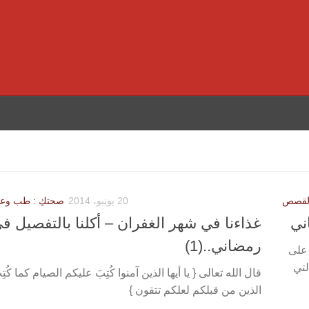
لقصص
20 يونيو، 2014
صحتكِ : طب وعلا
ني
غذاءنا في شهر الغفران – أكلنا بالتفصيل ف
رمضاني..(1)
 على
لتي
قال الله تعالى { يا أيها الذين آمنوا كُتِبَ عليكم الصيام كما كُت
الذين من قبلكم لعلكم تتقون }