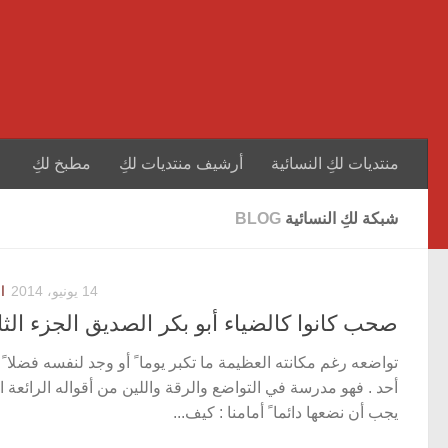
منتديات لكِ النسائية
أرشيف منتديات لكِ
مطبخ لكِ
شبكة لكِ النسائية
BLOG
14 يونيو، 2014
ا
صحب كانوا كالضياء أبو بكر الصديق الجزء الثا
تواضعه رغم مكانته العظيمة ما تكبر يوما ً أو وجد لنفسه فضلا ً
أحد . فهو مدرسة في التواضع والرقة واللين من أقواله الرائعة ا
يجب أن نضعها دائما ً أمامنا : كيف...