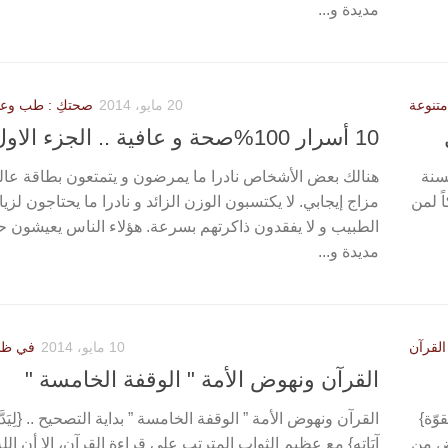
مديدة و...
متنوعة
20 مايو، 2014
صحتكِ : طب وعلا
10 أسرار 100%صحة و عافية .. الجزء الاول
لسنة
هنالك بعض الأشخاص نادرا ما يمرضون و يتمتعون بطاقة عالي
ً لمن
مزاج إيجابي. لا يكتسبون الوزن الزائد و نادرا ما يحتاجون لزيا
الطبيب و لا يفقدون ذاكرتهم بسرعة. هؤلاء الناس يعيشون حي
مديدة و...
لقرآن
10 مايو، 2014
في ظلا
القرآن ونهوض الأمة " الوقفة الخامسة "
وّة}
القرآن ونهوض الأمة ” الوقفة الخامسة ” بداية التصحيح .. {لِيَدَّبَّ
هوض من
آيَاتِهِ} مع عظيم الثواب المترتب على قراءة القرآن، إلا أن الل