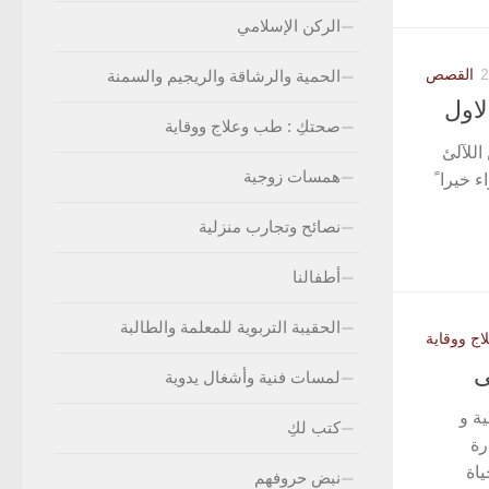
الركن الإسلامي
القصص
الحمية والرشاقة والريجيم والسمنة
لاول
صحتكِ : طب وعلاج ووقاية
اللآلئ
همسات زوجية
 خيرا ً
نصائح وتجارب منزلية
أطفالنا
الحقيبة التربوية للمعلمة والطالبة
ج ووقاية
لمسات فنية وأشغال يدوية
ة و
كتب لكِ
رة
اة
نبض حروفهم