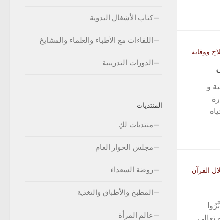
كتاب الأشغال اليدوية
اللقاءات مع الأطباء والعلماء والمشايخ
ج ووقاية
الدورات التدريبية
ة و
رة
المنتديات
اة
منتديات لكِ
مجلس الحوار العام
روضة السعداء
ل القرآن
المطبخ والأطباق والتغذية
رُوا
عالم المرأة
ه تعالى