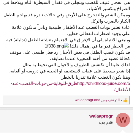
هي انفجار عنيف للغضب ويتجلى في فقدان السيطرة التام ويلاحظ في
الصراخ وتكسير الأشياء،
وممكن الشتم والتدحرج على الأرض وفي حالات نادرة قد يهاجم الطفل
الكبار بالضرب والركل
عادة تعتبر نوبات الغضب عند الأطفال طبيعية ونادراً ماتكون علامة
على وجود اضطراب انفعالي خطير،
وينبغي الانتباه إلى أن الإغراق في الاهتمام بتنشئة الطفل (تدليله) فيه
من الخطر قدر ما في إهمال ذلك!
قد يكون غضب الطفل في بعض الأحيان رد فعل طبيعي على موقف
كحالة غضبه من أخته الصغيرة عندما تضايقه،
لذلك علينا أن نكتشف الظروف والأحوال التي تحيط به مثال:
إذا شعر بسخط على عقاب لايستحقه او الخيبة في دروسه أو ألعابه،
وهنا يكون الغضب علامة تنذرنا بالخطر
http://childhood-juice.com/5طرق-للوقاية-من-نوبات-الغضب-عند-
الأطفال/
خالتو \فردوس
and
walaaprogr
R
e
a
walaaprogr
c
W
t
قادم جديد
i
o