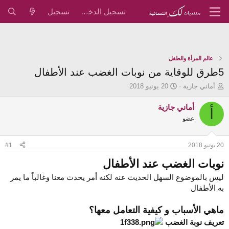
تسجيل الدخول
تسجيل
عالم المرأة والطفل
5طرق للوقاية من نوبات الغضب عند الأطفال
ب
ت
أماني جازية
20 يونيو 2018
ا
ا
د
ر
أماني جازية
أ
ئ
ي
عضو
ا
خ
ل
ا
م
ل
20 يونيو 2018
#1
و
ب
ض
د
نوبات الغضب عند الأطفال
و
ء
ليس بالموضوع السهل الحديث عنه لكنه أمر يحدث معنا وغالباً ما يمر
ع
به الأطفال
ماهي الأسباب و كيفية التعامل معها؟
تعريف نوبة الغضب