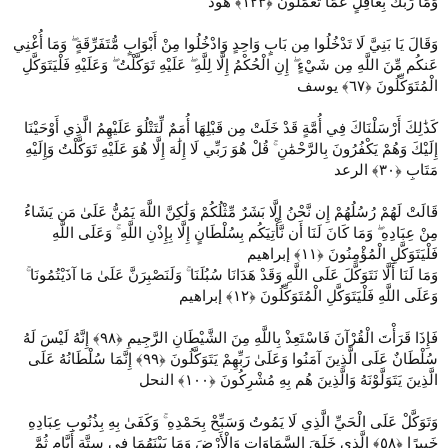
وَمَا رَبُّكَ بِغَافِلٍ عَمَّا تَعْمَلُونَ ‎﴿١٢٣﴾‏ هود
وَقَالَ يَا بَنِيَّ لَا تَدْخُلُوا مِن بَابٍ وَاحِدٍ وَادْخُلُوا مِنْ أَبْوَابٍ مُّتَفَرِّقَةٍ ۖ وَمَا أُغْنِي
عَنكُم مِّنَ اللَّهِ مِن شَيْءٍ ۖ إِنِ الْحُكْمُ إِلَّا لِلَّهِ ۖ عَلَيْهِ تَوَكَّلْتُ ۖ وَعَلَيْهِ فَلْيَتَوَكَّلِ
الْمُتَوَكِّلُونَ ‎﴿٦٧﴾‏ يوسف
كَذَٰلِكَ أَرْسَلْنَاكَ فِي أُمَّةٍ قَدْ خَلَتْ مِن قَبْلِهَا أُمَمٌ لِّتَتْلُوَ عَلَيْهِمُ الَّذِي أَوْحَيْنَا
إِلَيْكَ وَهُمْ يَكْفُرُونَ بِالرَّحْمَٰنِ ۚ قُلْ هُوَ رَبِّي لَا إِلَٰهَ إِلَّا هُوَ عَلَيْهِ تَوَكَّلْتُ وَإِلَيْهِ
مَتَابِ ‎﴿٣٠﴾ الرعد
قَالَتْ لَهُمْ رُسُلُهُمْ إِن نَّحْنُ إِلَّا بَشَرٌ مِّثْلُكُمْ وَلَٰكِنَّ اللَّهَ يَمُنُّ عَلَىٰ مَن يَشَاءُ
مِنْ عِبَادِهِ ۖ وَمَا كَانَ لَنَا أَن نَّأْتِيَكُم بِسُلْطَانٍ إِلَّا بِإِذْنِ اللَّهِ ۚ وَعَلَى اللَّهِ
فَلْيَتَوَكَّلِ الْمُؤْمِنُونَ ‎﴿١١﴾‏ إبراهيم
وَمَا لَنَا أَلَّا نَتَوَكَّلَ عَلَى اللَّهِ وَقَدْ هَدَانَا سُبُلَنَا ۚ وَلَنَصْبِرَنَّ عَلَىٰ مَا آذَيْتُمُونَا ۚ
وَعَلَى اللَّهِ فَلْيَتَوَكَّلِ الْمُتَوَكِّلُونَ ‎﴿١٢﴾‏ إبراهيم
فَإِذَا قَرَأْتَ الْقُرْآنَ فَاسْتَعِذْ بِاللَّهِ مِنَ الشَّيْطَانِ الرَّجِيمِ ‎﴿٩٨﴾‏ إِنَّهُ لَيْسَ لَهُ
سُلْطَانٌ عَلَى الَّذِينَ آمَنُوا وَعَلَىٰ رَبِّهِمْ يَتَوَكَّلُونَ ‎﴿٩٩﴾‏ إِنَّمَا سُلْطَانُهُ عَلَى
الَّذِينَ يَتَوَلَّوْنَهُ وَالَّذِينَ هُم بِهِ مُشْرِكُونَ ‎﴿١٠٠﴾‏ النحل
وَتَوَكَّلْ عَلَى الْحَيِّ الَّذِي لَا يَمُوتُ وَسَبِّحْ بِحَمْدِهِ ۚ وَكَفَىٰ بِهِ بِذُنُوبِ عِبَادِهِ
خَبِيرًا ‎﴿٥٨﴾‏ الَّذِي خَلَقَ السَّمَاوَاتِ وَالْأَرْضَ وَمَا بَيْنَهُمَا فِي سِتَّةِ أَيَّامٍ ثُمَّ