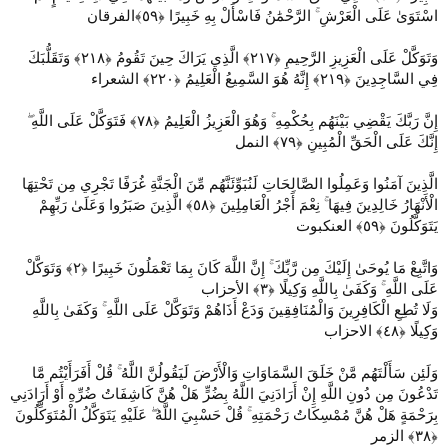
اسْتَوَىٰ عَلَى الْعَرْشِ ۚ الرَّحْمَٰنُ فَاسْأَلْ بِهِ خَبِيرًا ‎﴿٥٩﴾الفرقان
وَتَوَكَّلْ عَلَى الْعَزِيزِ الرَّحِيمِ ‎﴿٢١٧﴾‏ الَّذِي يَرَاكَ حِينَ تَقُومُ ‎﴿٢١٨﴾‏ وَتَقَلُّبَكَ
فِي السَّاجِدِينَ ‎﴿٢١٩﴾‏ إِنَّهُ هُوَ السَّمِيعُ الْعَلِيمُ ‎﴿٢٢٠﴾‏ الشعراء
إِنَّ رَبَّكَ يَقْضِي بَيْنَهُم بِحُكْمِهِ ۚ وَهُوَ الْعَزِيزُ الْعَلِيمُ ‎﴿٧٨﴾‏ فَتَوَكَّلْ عَلَى اللَّهِ ۖ
إِنَّكَ عَلَى الْحَقِّ الْمُبِينِ ‎﴿٧٩﴾‏ النمل
الَّذِينَ آمَنُوا وَعَمِلُوا الصَّالِحَاتِ لَنُبَوِّئَنَّهُم مِّنَ الْجَنَّةِ غُرَفًا تَجْرِي مِن تَحْتِهَا
الْأَنْهَارُ خَالِدِينَ فِيهَا ۚ نِعْمَ أَجْرُ الْعَامِلِينَ ‎﴿٥٨﴾‏ الَّذِينَ صَبَرُوا وَعَلَىٰ رَبِّهِمْ
يَتَوَكَّلُونَ ‎﴿٥٩﴾‏ العنكبوت
وَاتَّبِعْ مَا يُوحَىٰ إِلَيْكَ مِن رَّبِّكَ ۚ إِنَّ اللَّهَ كَانَ بِمَا تَعْمَلُونَ خَبِيرًا ‎﴿٢﴾‏ وَتَوَكَّلْ
عَلَى اللَّهِ ۚ وَكَفَىٰ بِاللَّهِ وَكِيلًا ‎﴿٣﴾ الأحزاب
وَلَا تُطِعِ الْكَافِرِينَ وَالْمُنَافِقِينَ وَدَعْ أَذَاهُمْ وَتَوَكَّلْ عَلَى اللَّهِ ۚ وَكَفَىٰ بِاللَّهِ
وَكِيلًا ‎﴿٤٨﴾‏ الاحزاب
وَلَئِن سَأَلْتَهُم مَّنْ خَلَقَ السَّمَاوَاتِ وَالْأَرْضَ لَيَقُولُنَّ اللَّهُ ۚ قُلْ أَفَرَأَيْتُم مَّا
تَدْعُونَ مِن دُونِ اللَّهِ إِنْ أَرَادَنِيَ اللَّهُ بِضُرٍّ هَلْ هُنَّ كَاشِفَاتُ ضُرِّهِ أَوْ أَرَادَنِي
بِرَحْمَةٍ هَلْ هُنَّ مُمْسِكَاتُ رَحْمَتِهِ ۚ قُلْ حَسْبِيَ اللَّهُ ۖ عَلَيْهِ يَتَوَكَّلُ الْمُتَوَكِّلُونَ