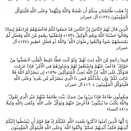
إِذْ هَمَّت طَّائِفَتَانِ مِنكُمْ أَن تَفْشَلَا وَاللَّهُ وَلِيُّهُمَا ۗ وَعَلَى اللَّهِ فَلْيَتَوَكَّلِ
الْمُؤْمِنُونَ ‎﴿١٢٢﴾‏ آل عمران
الَّذِينَ قَالَ لَهُمُ النَّاسُ إِنَّ النَّاسَ قَدْ جَمَعُوا لَكُمْ فَاخْشَوْهُمْ فَزَادَهُمْ إِيمَانًا
وَقَالُوا حَسْبُنَا اللَّهُ وَنِعْمَ الْوَكِيلُ ‎﴿١٧٣﴾‏ فَانقَلَبُوا بِنِعْمَةٍ مِّنَ اللَّهِ وَفَضْلٍ لَّمْ
يَمْسَسْهُمْ سُوءٌ وَاتَّبَعُوا رِضْوَانَ اللَّهِ ۗ وَاللَّهُ ذُو فَضْلٍ عَظِيمٍ ‎﴿١٧٤﴾‏ آل
عمران
فَبِمَا رَحْمَةٍ مِّنَ اللَّهِ لِنتَ لَهُمْ ۖ وَلَوْ كُنتَ فَظًّا غَلِيظَ الْقَلْبِ لَانفَضُّوا مِنْ
حَوْلِكَ ۖ فَاعْفُ عَنْهُمْ وَاسْتَغْفِرْ لَهُمْ وَشَاوِرْهُمْ فِي الْأَمْرِ ۖ فَإِذَا عَزَمْتَ
فَتَوَكَّلْ عَلَى اللَّهِ ۚ إِنَّ اللَّهَ يُحِبُّ الْمُتَوَكِّلِينَ ‎﴿١٥٩﴾‏ إِن يَنصُرْكُمُ اللَّهُ فَلَا
غَالِبَ لَكُمْ ۖ وَإِن يَخْذُلْكُمْ فَمَن ذَا الَّذِي يَنصُرُكُم مِّن بَعْدِهِ ۗ وَعَلَى اللَّهِ
فَلْيَتَوَكَّلِ الْمُؤْمِنُونَ ‎﴿١٦٠﴾‏ آل عمران
وَيَقُولُونَ طَاعَةٌ فَإِذَا بَرَزُوا مِنْ عِندِكَ بَيَّتَ طَائِفَةٌ مِّنْهُمْ غَيْرَ الَّذِي تَقُولُ ۖ
وَاللَّهُ يَكْتُبُ مَا يُبَيِّتُونَ ۖ فَأَعْرِضْ عَنْهُمْ وَتَوَكَّلْ عَلَى اللَّهِ ۚ وَكَفَىٰ بِاللَّهِ وَكِيلًا
يَا أَيُّهَا الَّذِينَ آمَنُوا اذْكُرُوا نِعْمَتَ اللَّهِ عَلَيْكُمْ إِذْ هَمَّ قَوْمٌ أَن يَبْسُطُوا إِلَيْكُمْ
أَيْدِيَهُمْ فَكَفَّ أَيْدِيَهُمْ عَنكُمْ ۖ وَاتَّقُوا اللَّهَ ۚ وَعَلَى اللَّهِ فَلْيَتَوَكَّلِ الْمُؤْمِنُونَ