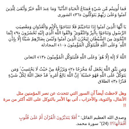
فَمَا أُوتِيتُم مِّن شَيْءٍ فَمَتَاعُ الْحَيَاةِ الدُّنْيَا ۖ وَمَا عِندَ اللَّهِ خَيْرٌ وَأَبْقَىٰ لِلَّذِينَ
آمَنُوا وَعَلَىٰ رَبِّهِمْ يَتَوَكَّلُونَ ‎﴿٣٦﴾‏ الشورى
يَا أَيُّهَا الَّذِينَ آمَنُوا إِذَا تَنَاجَيْتُمْ فَلَا تَتَنَاجَوْا بِالْإِثْمِ وَالْعُدْوَانِ وَمَعْصِيَتِ
الرَّسُولِ وَتَنَاجَوْا بِالْبِرِّ وَالتَّقْوَىٰ ۖ وَاتَّقُوا اللَّهَ الَّذِي إِلَيْهِ تُحْشَرُونَ ‎﴿٩﴾‏ إِنَّمَا
النَّجْوَىٰ مِنَ الشَّيْطَانِ لِيَحْزُنَ الَّذِينَ آمَنُوا وَلَيْسَ بِضَارِّهِمْ شَيْئًا إِلَّا بِإِذْنِ
اللَّهِ ۚ وَعَلَى اللَّهِ فَلْيَتَوَكَّلِ الْمُؤْمِنُونَ ‎﴿١٠﴾‏ المجادلة
اللَّهُ لَا إِلَٰهَ إِلَّا هُوَ ۚ وَعَلَى اللَّهِ فَلْيَتَوَكَّلِ الْمُؤْمِنُونَ ‎﴿١٣﴾ التغابن
وَمَن يَتَّقِ اللَّهَ يَجْعَل لَّهُ مَخْرَجًا ‎﴿٢﴾‏ وَيَرْزُقْهُ مِنْ حَيْثُ لَا يَحْتَسِبُ ۚ وَمَن
يَتَوَكَّلْ عَلَى اللَّهِ فَهُوَ حَسْبُهُ ۚ إِنَّ اللَّهَ بَالِغُ أَمْرِهِ ۚ قَدْ جَعَلَ اللَّهُ لِكُلِّ شَيْءٍ
قَدْرًا ‎﴿٣﴾‏ الطلاق
وهل لاحظتَ أيضاً أن السور التي تتحدث عن نصر المؤمنين مثل
الأنفال، والتوبة، والأحزاب ، أتى بها الأمر بالتوكل على الله أكثر من مرة
!!
وصدق الله العظيم القائل: "
أَفَلَا يَتَدَبَّرُونَ الْقُرْآنَ أَمْ عَلَىٰ قُلُوبٍ
أَقْفَالُهَا؟!!
(24)" سورة محمد.