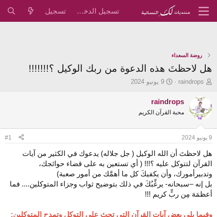
تسجيل الدخول
تسجيل
روضة السعداء
هل لاحظتَ هذه الدعوة من ربك الوكيل ؟!!!!!!!
ب
ت
raindrops
9 يونيو 2024
ا
ا
د
ر
raindrops
ئ
ي
محبة القرآن الكريم
ا
خ
ل
ا
م
ل
9 يونيو 2024
#1
و
ب
ض
د
هل لاحظتَ أن الله الوكيل ( جل جلاله) يدعوك في الكثير من آيات
و
ء
القرآن لتتوكل عليه ؟!!! ( أي تستعين به على قضاء حوائجك،
ع
وتدبيرأمورك، وأن يكفيكَ كل ما أهمَّك من أمور صعبة)
بل إنه –سبحانه- يرغِّبُكَ في ذلك بتوضيح ثواب وجزاء المتوكلين.... فما
أعظمَهَ مِن ربٍّ كريم !!!
وفيما يلي بعض آيات القرآن التي تحث على التوكل وتمدح المتوكلين: