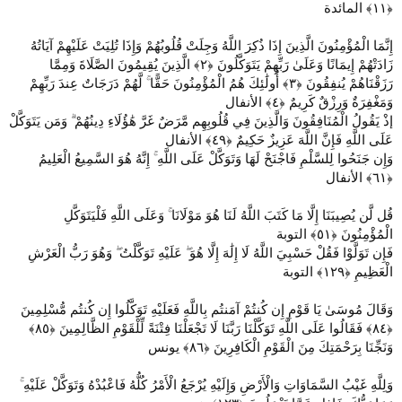
إِنَّمَا الْمُؤْمِنُونَ الَّذِينَ إِذَا ذُكِرَ اللَّهُ وَجِلَتْ قُلُوبُهُمْ وَإِذَا تُلِيَتْ عَلَيْهِمْ آيَاتُهُ
زَادَتْهُمْ إِيمَانًا وَعَلَىٰ رَبِّهِمْ يَتَوَكَّلُونَ ‎﴿٢﴾‏ الَّذِينَ يُقِيمُونَ الصَّلَاةَ وَمِمَّا
رَزَقْنَاهُمْ يُنفِقُونَ ‎﴿٣﴾‏ أُولَٰئِكَ هُمُ الْمُؤْمِنُونَ حَقًّا ۚ لَّهُمْ دَرَجَاتٌ عِندَ رَبِّهِمْ
وَمَغْفِرَةٌ وَرِزْقٌ كَرِيمٌ ‎﴿٤﴾‏ الأنفال
إذْ يَقُولُ الْمُنَافِقُونَ وَالَّذِينَ فِي قُلُوبِهِم مَّرَضٌ غَرَّ هَٰؤُلَاءِ دِينُهُمْ ۗ وَمَن يَتَوَكَّلْ
عَلَى اللَّهِ فَإِنَّ اللَّهَ عَزِيزٌ حَكِيمٌ ‎﴿٤٩﴾ الأنفال
وَإِن جَنَحُوا لِلسَّلْمِ فَاجْنَحْ لَهَا وَتَوَكَّلْ عَلَى اللَّهِ ۚ إِنَّهُ هُوَ السَّمِيعُ الْعَلِيمُ
قُل لَّن يُصِيبَنَا إِلَّا مَا كَتَبَ اللَّهُ لَنَا هُوَ مَوْلَانَا ۚ وَعَلَى اللَّهِ فَلْيَتَوَكَّلِ
الْمُؤْمِنُونَ ‎﴿٥١﴾ التوبة
فَإِن تَوَلَّوْا فَقُلْ حَسْبِيَ اللَّهُ لَا إِلَٰهَ إِلَّا هُوَ ۖ عَلَيْهِ تَوَكَّلْتُ ۖ وَهُوَ رَبُّ الْعَرْشِ
الْعَظِيمِ ‎﴿١٢٩﴾‏ التوبة
وَقَالَ مُوسَىٰ يَا قَوْمِ إِن كُنتُمْ آمَنتُم بِاللَّهِ فَعَلَيْهِ تَوَكَّلُوا إِن كُنتُم مُّسْلِمِينَ
‎﴿٨٤﴾‏ فَقَالُوا عَلَى اللَّهِ تَوَكَّلْنَا رَبَّنَا لَا تَجْعَلْنَا فِتْنَةً لِّلْقَوْمِ الظَّالِمِينَ ‎﴿٨٥﴾‏
وَنَجِّنَا بِرَحْمَتِكَ مِنَ الْقَوْمِ الْكَافِرِينَ ‎﴿٨٦﴾‏ يونس
وَلِلَّهِ غَيْبُ السَّمَاوَاتِ وَالْأَرْضِ وَإِلَيْهِ يُرْجَعُ الْأَمْرُ كُلُّهُ فَاعْبُدْهُ وَتَوَكَّلْ عَلَيْهِ ۚ