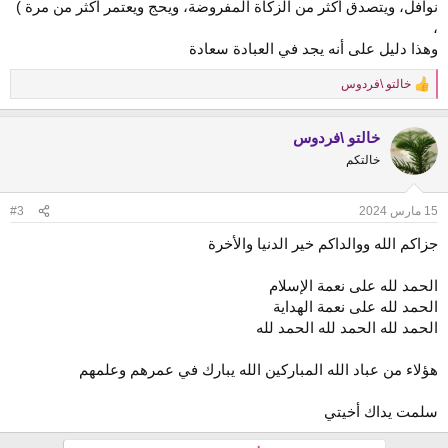
نوافل، ويتصدق أكثر من الزكاة المفروضة، ويحج ويعتمر أكثر من مرة )
،
وهذا دليل على أنه يجد في العبادة سعادة
خالتو \فردوس
R
e
a
خالتو \فردوس
c
t
خالتكم
i
o
n
15 مارس 2024
#3
s
:
جزاكم الله ووالداكم خير الدنيا والأخرة
الحمد لله على نعمة الإسلام
الحمد لله على نعمة الهداية
الحمد لله الحمد لله الحمد لله
هؤلاء من عباد الله المباركين الله يبارك في عمرهم وعلمهم
سلمت يداك أخيتي