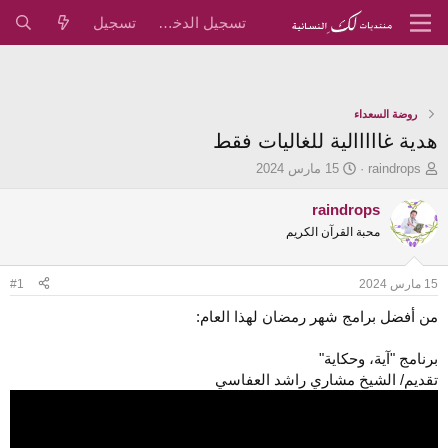
تسجيل الدخول
تسجيل
روضة السعداء
هدية غااااالية للغاليات فقط
ب
ت
raindrops
15 مارس 2024
ا
ا
د
ر
raindrops
ئ
ي
محبة القرآن الكريم
ا
خ
ل
ا
م
ل
15 مارس 2024
#1
و
ب
ض
د
من أفضل برامج شهر رمضان لهذا العام:
و
ء
ع
برنامج "آية، وحكاية"
تقديم/ الشيخ مشاري راشد العفاسي