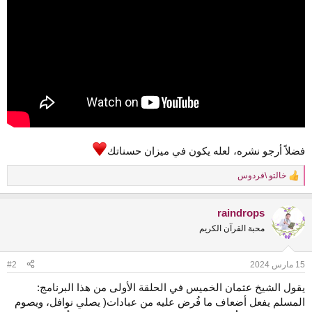
فضلاً أرجو نشره، لعله يكون في ميزان حسناتك
خالتو \فردوس
R
e
a
raindrops
c
t
محبة القرآن الكريم
i
o
n
15 مارس 2024
#2
s
:
يقول الشيخ عثمان الخميس في الحلقة الأولى من هذا البرنامج:
المسلم يفعل أضعاف ما فُرض عليه من عبادات( يصلي نوافل، ويصوم