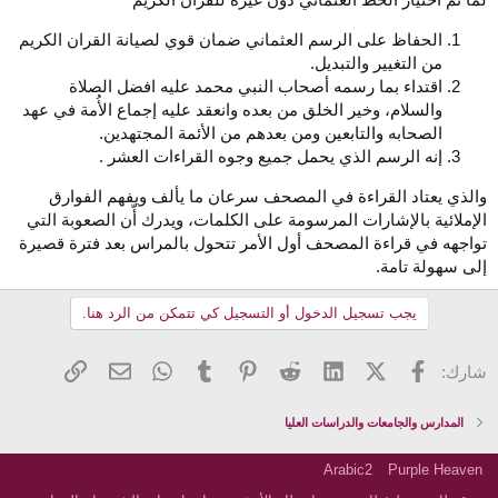
الحفاظ على الرسم العثماني ضمان قوي لصيانة القران الكريم
من التغيير والتبديل.
اقتداء بما رسمه أصحاب النبي محمد عليه افضل الصلاة
والسلام، وخير الخلق من بعده وانعقد عليه إجماع الأُمة في عهد
الصحابه والتابعين ومن بعدهم من الأئمة المجتهدين.
إنه الرسم الذي يحمل جميع وجوه القراءات العشر .
والذي يعتاد القراءة في المصحف سرعان ما يألف ويفهم الفوارق
الإملائية بالإشارات المرسومة على الكلمات، ويدرك أّن الصعوبة التي
تواجهه في قراءة المصحف أول الأمر تتحول بالمراس بعد فترة قصيرة
إلى سهولة تامة.
يجب تسجيل الدخول أو التسجيل كي تتمكن من الرد هنا.
فيسبوك
X (Twitter)
LinkedIn
Reddit
Pinterest
Tumblr
WhatsApp
الرابط
البريد الإلكتروني
شارك:
المدارس والجامعات والدراسات العليا
Arabic2
Purple Heaven