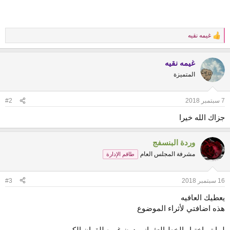
غيمه نقيه
R
e
a
غيمه نقيه
c
t
المتميزة
i
o
n
7 سبتمبر 2018
#2
s
:
جزاك الله خيرا
وردة البنسفج
مشرفة المجلس العام
طاقم الإدارة
16 سبتمبر 2018
#3
يعطيك العافيه
هذه اضافتي لأثراء الموضوع
لما تم اختيار الخط العثماني دون غيره للقران الكريم