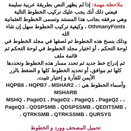
ملاحظة مهمة:
إذا لم يظهر النص بطريقة عربية سليمة
فيعني ذلك أنك يجب عليك تركيب الخطوط التالية
وهي مرفقه بجانب هذا المستند وتسمى الخطوط العثمانية
OthmanyFonts ، وكيفية تركيب الخطوط سهل إن شاء
الله
وذلك بنسخ هذه الخطوط ثم لصقها في مجلد الخطوط في
لوحة التحكم ، أو اختيار مجلد الخطوط في لوحة التحكم ثم
قائمة ملف
ثم إدراج خط جديد ثم تحدد مسار هذه الخطوط وتحددها
كلها ثم موافق، أو تحديد الخطوط كلها و الضغط بالزر
الأيمن للفأرة و إختيار تثبيت.
وأسماء الخطوط هي : HQPB6 ، HQPB7 ، MSHAR2 ،
MSHARB
، MSHQ ، PageD1 ، PageD2 ، PageQ1 ، PageQ2 ،
PageQ3 ، QDSPSMB ، QDSPSSMB ، QEDITSMB ،
QTRKSMB ، QTRKSSMB ، QURSYS .
تحميل المصحف وورد و الخطوط