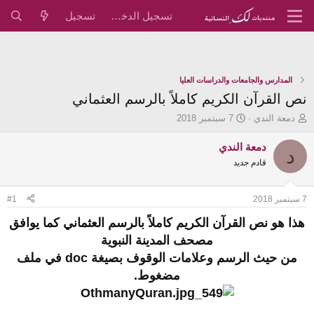
تسجيل الدخول
تسجيل
المدارس والجامعات والدراسات العليا
نص القرآن الكريم كاملاً بالرسم العثماني
ب
ت
دمعة الندي
7 سبتمبر 2018
ا
ا
د
ر
دمعة الندي
د
ئ
ي
قادم جديد
ا
خ
ل
ا
م
ل
7 سبتمبر 2018
#1
و
ب
ض
د
هذا هو نص القرآن الكريم كاملاً بالرسم العثماني كما يوافق
و
ء
مصحف المدينة النبوية
ع
من حيث الرسم وعلامات الوقوف بصيغة doc في ملف
مضغوط.