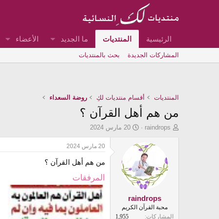
الرئيسية
المنتديات
ما الجديد
الأعضاء
المشاركات الجديدة
بحث بالمنتديات
المنتديات
أقسام منتديات لكِ
روضة السعداء
من هم أهل القرآن ؟
ب
ت
raindrops
20 مارس 2024
ا
ا
د
ر
20 مارس 2024
ئ
ي
من هم أهل القرآن ؟
ا
خ
ل
ا
المرفقات
م
ل
و
ب
ض
د
raindrops
و
ء
محبة القرآن الكريم
ع
المشاركات
1,955