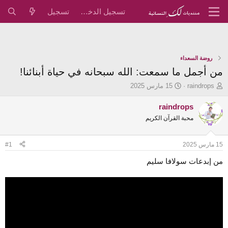
تسجيل الدخول
تسجيل
روضة السعداء
من أجمل ما سمعت: الله سبحانه في حياة أبنائنا!
ب
ت
raindrops
15 مارس 2025
ا
ا
د
ر
raindrops
ئ
ي
محبة القرآن الكريم
ا
خ
ل
ا
م
ل
15 مارس 2025
#1
و
ب
ض
د
من إبدعات سولافا سليم
و
ء
ع