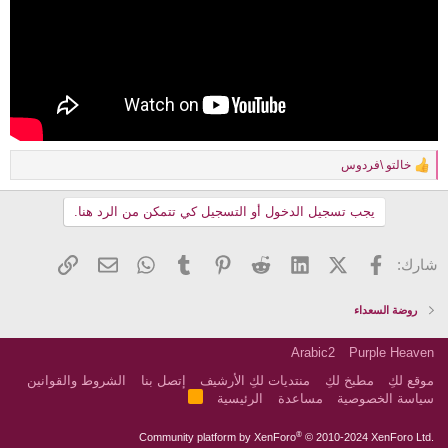
خالتو \فردوس
R
e
a
يجب تسجيل الدخول أو التسجيل كي تتمكن من الرد هنا.
c
t
i
فيسبوك
X (Twitter)
LinkedIn
Reddit
Pinterest
Tumblr
WhatsApp
الرابط
البريد الإلكتروني
شارك:
o
n
s
روضة السعداء
:
Arabic2
Purple Heaven
موقع لكِ
مطبخ لكِ
منتديات لكِ الأرشيف
إتصل بنا
الشروط والقوانين
R
سياسة الخصوصية
مساعدة
الرئيسية
S
S
®
Community platform by XenForo
© 2010-2024 XenForo Ltd.