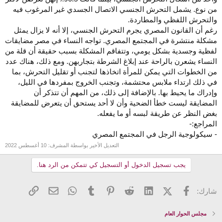
من نوع. يشمل التحرش الجنسي الاتصال الجسدي غير المرغوب فيه
والتحرش اللفظي والمطاردة.
رغم أن القانون المصري يجرم التحرش الجنسي، إلا أنه لا يزال يمثل
مشكلة منتشرة في المجتمع المصري. تواجه النساء في مصر مضايقات
لفظية وجسدية بشكل يومي، وتتفاقم المشكلة بسبب حقيقة أن قلة من
النساء يشعرن بالراحة عند إبلاغ الشرطة بتجاربهن. ومع ذلك، هناك عدد
من الخطوات التي يمكن للمرأة اتخاذها لتجنب أو تقليل التحرش، بما
في ذلك ارتداء ملابس محتشمة، وتجنب الخروج بمفردها في الليل،
وإدراك ما يحيط بها. بالإضافة إلى ذلك، من المهم أن تتذكر أن
المضايقة ليست خطأ الضحية وأن لا أحد يستحق أن يتعرض للمضايقة
بغض النظر عن طريقة لبسه أو ما يفعله.
المراجع:-
- سيكولوجية الرجل في المجتمع المصري
التعديل الأخير بواسطة المشرف:
10 أغسطس 2022
يجب تسجيل الدخول أو التسجيل كي تتمكن من الرد هنا.
فيسبوك
X (Twitter)
LinkedIn
Reddit
Pinterest
Tumblr
WhatsApp
الرابط
البريد الإلكتروني
شارك:
مجلس الحوار العام