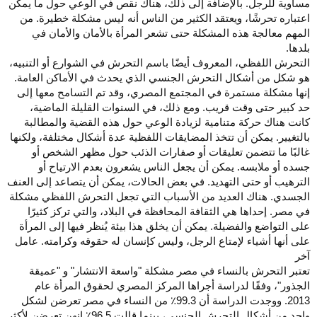
مساوية للرجل. بالإضافة إلى ذلك، هناك نقص في الوعي حول ما يمكن
اعتباره تحرشًا، ويعتقد الكثير من الناس أنه ليس مشكلة خطيرة. من
المهم معالجة هذه المشكلة حتى تشعر المرأة بالأمان والأمان في
بلدها.
التحرش اللفظي، المعروف أيضًا باسم التحرش في الشوارع أو التنبيه،
هو شكل من أشكال التحرش الجنسي الذي يحدث في الأماكن العامة.
إنها مشكلة مستمرة في المجتمع المصري، وقد تم التسامح معها إلى
حد كبير حتى وقت قريب. ومع ذلك، في السنوات القليلة الماضية،
كانت هناك حركة متنامية لزيادة الوعي حول هذه القضية والمطالبة
بالتغيير. يمكن أن تتخذ المضايقات اللفظية عدة أشكال مختلفة، ولكنها
غالبًا ما تتضمن تعليقات أو صفارات الذئب حول مظهر الشخص أو
جسده أو ملابسه. يمكن أن يجعل الناس يشعرون بعدم الارتياح أو
الترهيب أو حتى التهديد. في بعض الحالات، يمكن أن يتصاعد إلى العنف
الجسدي. هناك العديد من الأسباب التي تجعل التحرش اللفظي مشكلة
في مصر. إحداها هي الثقافة المحافظة في البلاد، والتي تركز كثيرًا
على التواضع والفضيلة. يمكن أن يخلق هذا بيئة يُنظر فيها إلى المرأة
على أنها أشياء لإمتاع الرجل، وليس كإنسان له حقوقه وكرامته. عامل
آخر
تعتبر التحرش بالنساء في مصر مشكلة "واسعة الانتشار" و "عميقة
الجذور"، وفقًا لدراسة أجراها المركز المصري لحقوق المرأة عام
2013. ووجدت الدراسة أن 99.3٪ من النساء في مصر تعرضن لشكل
واحد من أشكال التحرش الجنسي، بينما قالت 96.5٪ إنهن تعرضن لأكثر