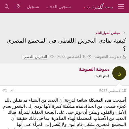
تسجيل الدخول
تسجيل
مجلس الحوار العام
كيفية تفادي التحرش اللفظي في المجتمع المصري
؟
ب
ت
ا
دندوشة النعنوشة
10 أغسطس 2022
التحرش اللفظي
ا
ا
ل
د
ر
و
دندوشة النعنوشة
د
ئ
ي
س
قادم جديد
ا
خ
و
ل
ا
م
م
ل
10 أغسطس 2022
#1
و
ب
ض
د
أصبحت هذه المشكلة شائعة لدرجة أن العديد من النساء قد تقبلن ذلك
و
ء
كجزء طبيعي من الحياة. هذه مشكلة كبيرة لأنها تؤدي إلى الشعور بعدم
ع
الأمان والقلق، ويمكن أن تؤثر حتى على الصحة العقلية للمرأة. هناك
العديد من الأسباب المحتملة لهذه الظاهرة، بما في ذلك حقيقة أن
المجتمع المصري بشكل عام أبوي ولا يُنظر إلى المرأة على أنها