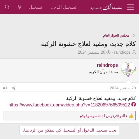
تسجيل الدخول
تسجيل
مجلس الحوار العام
كلام جديد، ومفيد لعلاج خشونة الركبة
ب
ت
raindrops
20 سبتمبر 2024
ا
ا
د
ر
raindrops
ئ
ي
محبة القرآن الكريم
ا
خ
ل
ا
م
ل
20 سبتمبر 2024
#1
و
ب
ض
د
كلام جديد، ومفيد لعلاج خشونة الركبة
و
ء
https://www.facebook.com/video.php?v=1182069766509522
ع
خالتو \فردوس
and
سوسوفوفو
R
e
a
يجب تسجيل الدخول أو التسجيل كي تتمكن من الرد هنا.
c
t