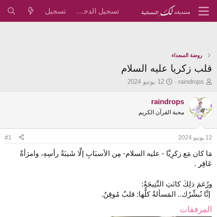
تسجيل الدخول
تسجيل
روضة السعداء
قلب زكريا عليه السلام
ب
ت
raindrops
12 يونيو 2024
ا
ا
د
ر
raindrops
ئ
ي
محبة القرآن الكريم
ا
خ
ل
ا
م
ل
12 يونيو 2024
#1
و
ب
ض
د
مَا كان مَع زكرِيَّا - عليه السلام- مِن الأسبَابِ إلَّا شَيبَةُ رأسِهِ، وامرَأةٌ
و
ء
عَاقِر .
ع
ورُغمَ ذلِكَ كانَتِ النَّتِيجَةُ:
‏ إنَّا نُبشِّرُك.. ‏المَسألةُ كلُّها: قلبٌ مُوقِنٌ.
المرفقات