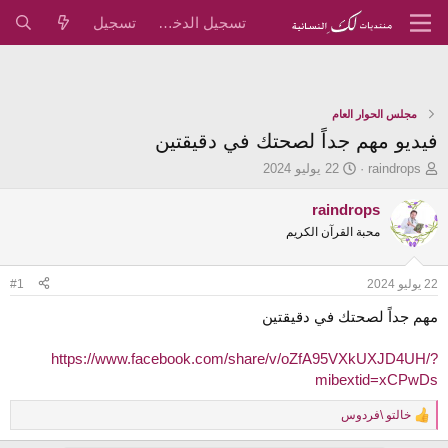
تسجيل الدخول
تسجيل
مجلس الحوار العام
فيديو مهم جداً لصحتك في دقيقتين
ب
ت
raindrops
22 يوليو 2024
ا
ا
د
ر
raindrops
ئ
ي
محبة القرآن الكريم
ا
خ
ل
ا
م
ل
22 يوليو 2024
#1
و
ب
ض
د
مهم جداً لصحتك في دقيقتين
و
ء
ع
https://www.facebook.com/share/v/oZfA95VXkUXJD4UH/?
mibextid=xCPwDs
خالتو \فردوس
R
e