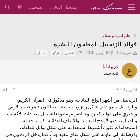
تسجيل الدخول
تسجيل
عالم المرأة والطفل
فوائد الزنجبيل المطحون للبشرة
ب
ت
ا
عربية-انا
6 أبريل 2019
تجميل
تركيا
جمال
ا
ا
ل
د
ر
و
عربية-انا
ع
ئ
ي
س
قادم جديد
ا
خ
و
ل
ا
م
م
ل
6 أبريل 2019
#1
و
ب
ض
د
الزنجبيل من أشهر أنواع النباتات، وهو مذكورٌ في القرآن الكريم،
و
ء
والزنجبيل ينمو على شكل رايزومات سنجابية اللون تنمو تحت الأرض،
ع
ويحتوي على فوائد كثيرة وعناصر مهمة وفعالة مثل مضادات الأكسدة
والفيتامينات والأملاح المعدنية والألياف الغذائية، كما يوجد له
استخدامات كثيرة أشهرها استخدامه على شكل توابل للطعام،
بالإضافة إلى تناوله على شكل شاي مفيد جداً، كما يدخل الزنجبيل في