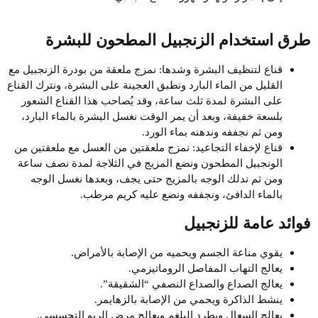
طرق استخدام الزنجبيل المطحون للبشرة
قناع لتنظيف البشرة وشدها: نمزج ملعقة من بودرة الزنجبيل مع
القليل من الماء البارد ونطبق العجينة على البشرة، ونترك القناع
على البشرة لمدة ثلث ساعة، وقد يُصاحب هذا القناع الشعور
بلسعة خفيفة، وبعد أن يمر الوقت نغسل البشرة بالماء البارد،
ومن ثم نجففه وندهنه بماء الورد.
قناع لإخفاء التجاعيد: نمزج ملعقتين من العسل مع ملعقتين من
الونجبيل المطحون ونضع المزيج في الثلاجة لمدة نصف ساعة
ومن ثم ندلك الوجه بالمزيج حتى يجف، وبعدها نغسل الوجه
بالماء الدافئ، ونجففه ونضع عليه كريم مرطب.
فوائد عامة للزنجبيل
يقوي مناعة الجسم ويحميه من الإصابة بالأمراض.
يعالج التهاب المفاصل الروماتيزمي.
يعالج الصداع والصداع النصفي “الشقيقة”.
ينشط الذاكرة ويحمي من الإصابة بالزهايمر.
يعالج السعال ويطرد البلغم ويعالج مرض الربو التحسسي.