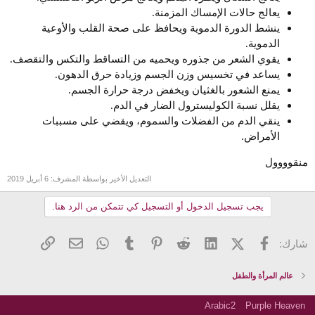
يعالج حالات الإمساك المزمنة.
ينشط الدورة الدموية ويحافظ على صحة القلب والأوعية
الدموية.
يقوي الشعر من جذوره ويحميه من التساقط والتكس والتقصف.
يساعد في تخسيس وزن الجسم وزيادة حرق الدهون.
يمنع الشعور بالغثيان ويخفض درجة حرارة الجسم.
يقلل نسبة الكوليسترول الضار في الدم.
ينقي الدم من الفضلات والسموم، ويقضي على مسببات
الأمراض.
منقوووول
التعديل الأخير بواسطة المشرف:
6 أبريل 2019
يجب تسجيل الدخول أو التسجيل كي تتمكن من الرد هنا.
فيسبوك
X (Twitter)
LinkedIn
Reddit
Pinterest
Tumblr
WhatsApp
الرابط
البريد الإلكتروني
شارك:
عالم المرأة والطفل
Arabic2
Purple Heaven