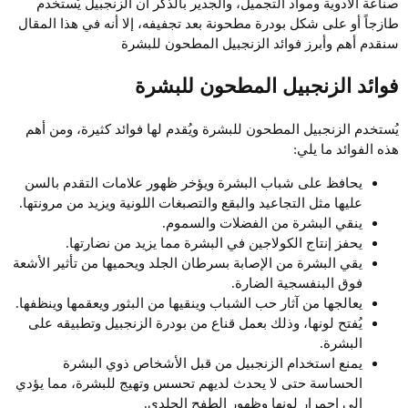
صناعة الأدوية ومواد التجميل، والجدير بالذكر أن الزنجبيل يُستخدم
طازجاً أو على شكل بودرة مطحونة بعد تجفيفه، إلا أنه في هذا المقال
سنقدم أهم وأبرز فوائد الزنجبيل المطحون للبشرة
فوائد الزنجبيل المطحون للبشرة
يُستخدم الزنجبيل المطحون للبشرة ويُقدم لها فوائد كثيرة، ومن أهم
هذه الفوائد ما يلي:
يحافظ على شباب البشرة ويؤخر ظهور علامات التقدم بالسن
عليها مثل التجاعيد والبقع والتصبغات اللونية ويزيد من مرونتها.
ينقي البشرة من الفضلات والسموم.
يحفز إنتاج الكولاجين في البشرة مما يزيد من نضارتها.
يقي البشرة من الإصابة بسرطان الجلد ويحميها من تأثير الأشعة
فوق البنفسجية الضارة.
يعالجها من آثار حب الشباب وينقيها من البثور ويعقمها وينظفها.
يُفتح لونها، وذلك بعمل قناع من بودرة الزنجبيل وتطبيقه على
البشرة.
يمنع استخدام الزنجبيل من قبل الأشخاص ذوي البشرة
الحساسة حتى لا يحدث لديهم تحسس وتهيج للبشرة، مما يؤدي
إلى إحمرار لونها وظهور الطفح الجلدي.